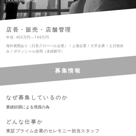
求人No.PSJ-13411
店長・販売・店舗管理
年収
450万円～749万円
海外展開あり（日系グローバル企業）
上場企業
大手企業
土日祝休
み
ポテンシャル採用（未経験可）
募集情報
なぜ募集しているのか
業績好調による増員の為
どんな仕事か
東証プライム企業のセレモニー担当スタッフ