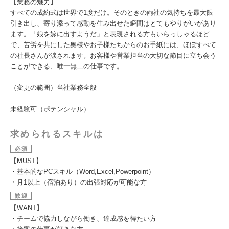
【業務の魅力】
すべての成約式は世界で1度だけ。そのときの両社の気持ちを最大限
引き出し、寄り添って感動を生み出せた瞬間はとてもやりがいがあり
ます。「娘を嫁に出すようだ」と表現される方もいらっしゃるほど
で、苦労を共にした奥様やお子様たちからのお手紙には、ほぼすべて
の社長さんが涙されます。お客様や営業担当の大切な節目に立ち会う
ことができる、唯一無二の仕事です。
（変更の範囲）当社業務全般
未経験可（ポテンシャル）
求められるスキルは
必須
【MUST】
・基本的なPCスキル（Word,Excel,Powerpoint）
・月1以上（宿泊あり）の出張対応が可能な方
歓迎
【WANT】
・チームで協力しながら働き、達成感を得たい方