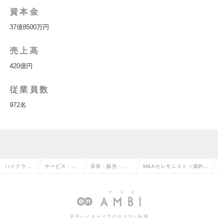
資本金
37億8500万円
売上高
420億円
従業員数
972名
ハイクラス
サービス・流
店長・販売・店
M&Aセレモニスト（成約式
求人TOP
通系の転職
舗管理の転職
担当）の求人情報
若手ハイキャリアのスカウト転職