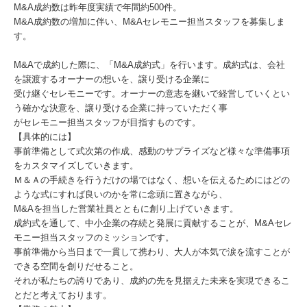
M&A成約数は昨年度実績で年間約500件。
M&A成約数の増加に伴い、M&Aセレモニー担当スタッフを募集しま
す。
M&Aで成約した際に、「M&A成約式」を行います。成約式は、会社
を譲渡するオーナーの想いを、譲り受ける企業に
受け継ぐセレモニーです。オーナーの意志を継いで経営していくとい
う確かな決意を、譲り受ける企業に持っていただく事
がセレモニー担当スタッフが目指すものです。
【具体的には】
事前準備として式次第の作成、感動のサプライズなど様々な準備事項
をカスタマイズしていきます。
Ｍ＆Ａの手続きを行うだけの場ではなく、想いを伝えるためにはどの
ような式にすれば良いのかを常に念頭に置きながら、
M&Aを担当した営業社員とともに創り上げていきます。
成約式を通して、中小企業の存続と発展に貢献することが、M&Aセレ
モニー担当スタッフのミッションです。
事前準備から当日まで一貫して携わり、大人が本気で涙を流すことが
できる空間を創りだせること。
それが私たちの誇りであり、成約の先を見据えた未来を実現できるこ
とだと考えております。