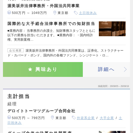
渥美坂井法律事務所・外国法共同事業
500万円 ～ 1049万円
東京都
土日祝休み
国際的な大手総合法律事務所での知財担当
■業務内容： 当事務所の弁護士、知財事務スタッフとともに
以下の業務を担当いただきます。 ■業務内容： ・国内特許
権、実用新案権…
渥美坂井法律事務所・外国法共同事業は、証券化、ストラクチャー
会社概要
ド・カバード・ボンド、国内外の各種ファンド、シンジケート・ロ…
興味あり
詳細へ
掲載期間
26/08/05～26/08/18
主計担当
経理
デロイトトーマツグループ合同会社
500万円 ～ 799万円
東京都
外資系企業
大手企業
土
日祝休み