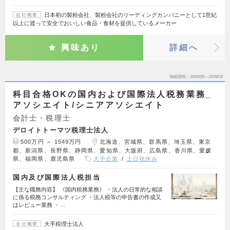
日本初の製粉会社、製粉会社のリーディングカンパニーとして1世紀
会社概要
以上に渡って安全でおいしい食品・食材を提供しているメーカー
興味あり
詳細へ
掲載期間
26/08/05～26/08/18
科目合格OKの国内および国際法人税務業務_
アソシエイト/シニアアソシエイト
会計士・税理士
デロイトトーマツ税理士法人
500万円 ～ 1549万円
北海道、宮城県、群馬県、埼玉県、東京
都、新潟県、長野県、静岡県、愛知県、大阪府、広島県、香川県、愛媛
県、福岡県、鹿児島県
大手企業
土日祝休み
国内及び国際法人税担当
【主な職務内容】 《国内税務業務》 ・法人の日常的な相談
に係る税務コンサルティング ・法人税等の申告書の作成又
はレビュー業務 ・…
大手税理士法人
会社概要