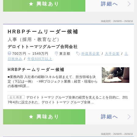
興味あり
詳細へ
掲載期間
26/08/05～26/08/18
HRBPチームリーダー候補
人事（採用・教育など）
デロイトトーマツグループ合同会社
700万円 ～ 1549万円
東京都
外資系企業
大手企業
土
日祝休み
年収600万以上
HRBPチームリーダー候補
■業務内容 入社者の経験/スキルを踏まえて、担当領域を決
定（下記は一例） ・HRプロジェクト業務：経営・現場から
の各種HR課…
デロイト トーマツ グループ全体の経営を支えることを目的に、201
会社概要
7年4月に設立された、デロイト トーマツ グループ全体…
興味あり
詳細へ
掲載期間
26/08/05～26/08/18