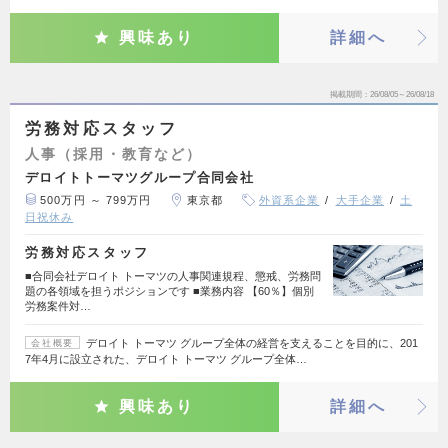
興味あり
詳細へ
掲載期間
26/08/05～26/08/18
労務対応スタッフ
人事（採用・教育など）
デロイトトーマツグループ合同会社
500万円 ～ 799万円
東京都
外資系企業
大手企業
土
日祝休み
労務対応スタッフ
■合同会社デロイト トーマツの人事関連規程、懲戒、労務問
題の各領域を担うポジションです ■業務内容 【60％】個別
労務案件対…
デロイト トーマツ グループ全体の経営を支えることを目的に、201
会社概要
7年4月に設立された、デロイト トーマツ グループ全体…
興味あり
詳細へ