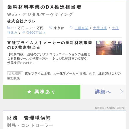
歯科材料事業のDX推進担当者
Web・デジタルマーケティング
株式会社クラレ
650万円 ～ 899万円
東京都
上場企業
大手企業
土日
祝休み
年収600万以上
東証プライム大手メーカーの歯科材料事業
のDX推進担当者
【職務内容】 当社のデジタルコミュニケーションの基盤と
なる各種ツールの構築～運用、 および活動計画の立案や、
効果検証における…
東証プライム上場、大手化学メーカー 樹脂、化学、繊維製品などの
会社概要
製造販売
興味あり
詳細へ
掲載期間
26/08/05～26/08/18
財務 管理職候補
財務・コントローラー