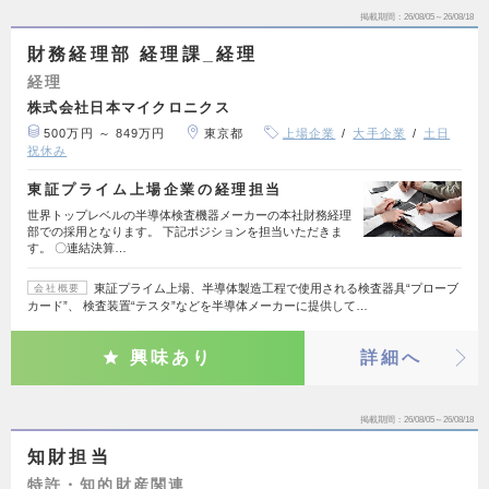
掲載期間
26/08/05～26/08/18
財務経理部 経理課_経理
経理
株式会社日本マイクロニクス
500万円 ～ 849万円
東京都
上場企業
大手企業
土日
祝休み
東証プライム上場企業の経理担当
世界トップレベルの半導体検査機器メーカーの本社財務経理
部での採用となります。 下記ポジションを担当いただきま
す。 〇連結決算…
東証プライム上場、半導体製造工程で使用される検査器具“プローブ
会社概要
カード”、 検査装置“テスタ”などを半導体メーカーに提供して…
興味あり
詳細へ
掲載期間
26/08/05～26/08/18
知財担当
特許・知的財産関連