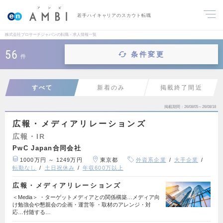
若手ハイキャリアのスカウト転職
株式会社プロサーチジャパンの転職・求人情報一覧
56
条件変更
件
すべて
新着のみ
掲載終了間近
掲載期間
26/08/05～26/08/18
広報・メディアリレーションズ
広報・IR
PwC Japan合同会社
1000万円 ～ 1249万円
東京都
外資系企業
大手企業
転勤なし
土日祝休み
年収600万以上
広報・メディアリレーションズ
＜Media＞ ・ターゲットメディアとの関係構築…メディア向
け勉強会や懇親会の企画・運営等 ・取材のアレンジ・対
応…付随する…