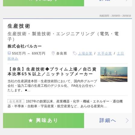
掲載期間
26/08/05～26/08/18
生産技術
生産技術・製造技術・エンジニアリング（電気・電
子）
株式会社バルカー
550万円 ～ 699万円
奈良県
上場企業
大手企業
土日
祝休み
【奈良】生産技術◆プライム上場／自己資
本比率65％以上／ニッチトップメーカー
当社の生産調達本部・生産技術部において、国内外グループ
会社・協力工場の生産工程のデジタル化、 FA化をお任せい
たします。 ■…
1927年の創業以来、産業機器・化学・機械・エネルギー・通信機
会社概要
器・半導体・自動車・宇宙産業・航空産業など、あらゆる産業向…
興味あり
詳細へ