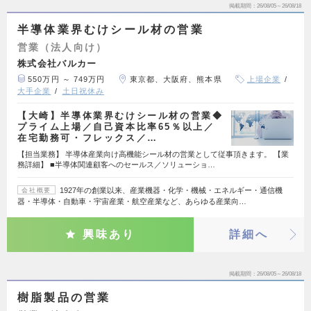
掲載期間
26/08/05～26/08/18
半導体業界むけシール材の営業
営業（法人向け）
株式会社バルカー
550万円 ～ 749万円
東京都、大阪府、熊本県
上場企業
大手企業
土日祝休み
【大崎】半導体業界むけシール材の営業◆
プライム上場／自己資本比率65％以上／
在宅勤務可・フレックス／…
【担当業務】 半導体産業向け高機能シール材の営業として従事頂きます。 【業
務詳細】 ■半導体関連顧客へのセールス／ソリューショ…
1927年の創業以来、産業機器・化学・機械・エネルギー・通信機
会社概要
器・半導体・自動車・宇宙産業・航空産業など、あらゆる産業向…
興味あり
詳細へ
掲載期間
26/08/05～26/08/18
樹脂製品の営業