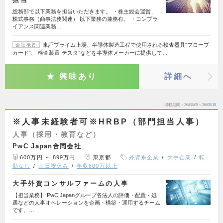
総務部で以下業務を担当いただきます。 ・株主総会運営、
株式事務（商事法務関連） 以下業務の兼務有。 ・コンプラ
イアンス関連業務…
東証プライム上場、半導体製造工程で使用される検査器具“プローブ
会社概要
カード”、 検査装置“テスタ”などを半導体メーカーに提供して…
興味あり
詳細へ
掲載期間
26/08/05～26/08/18
※人事未経験者可※HRBP（部門担当人事）
人事（採用・教育など）
PwC Japan合同会社
600万円 ～ 899万円
東京都
外資系企業
大手企業
転
勤なし
土日祝休み
年収600万以上
大手外資コンサルファームの人事
【担当業務】 PwC Japanグループ各法人の評価・配置・処
遇などの人事オペレーションを企画・構築・運用するチーム
です。…