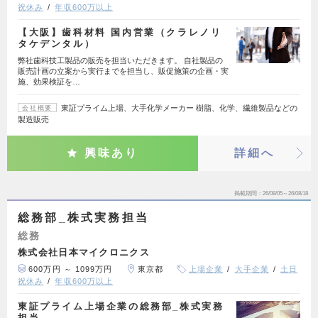
祝休み
年収600万以上
【大阪】歯科材料 国内営業（クラレノリ
タケデンタル）
弊社歯科技工製品の販売を担当いただきます。 自社製品の
販売計画の立案から実行までを担当し、販促施策の企画・実
施、効果検証を…
東証プライム上場、大手化学メーカー 樹脂、化学、繊維製品などの
会社概要
製造販売
興味あり
詳細へ
掲載期間
26/08/05～26/08/18
総務部_株式実務担当
総務
株式会社日本マイクロニクス
600万円 ～ 1099万円
東京都
上場企業
大手企業
土日
祝休み
年収600万以上
東証プライム上場企業の総務部_株式実務
担当