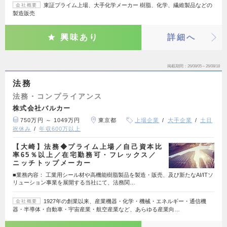
東証プライム上場、大手化学メーカー 樹脂、化学、繊維製品などの
会社概要
製造販売
興味あり
詳細へ
掲載期間
26/08/05～26/08/18
法務
法務・コンプライアンス
株式会社バルカー
750万円 ～ 1049万円
東京都
上場企業
大手企業
土日
祝休み
年収600万以上
【大崎】法務◆プライム上場／自己資本比
率65％以上／在宅勤務可・フレックス／
ニッチトップメーカー
■業務内容： 工業用シール材や高機能樹脂製品を製造・販売、及び新たなAI/ITソ
リューション事業を展開する当社にて、法務関…
1927年の創業以来、産業機器・化学・機械・エネルギー・通信機
会社概要
器・半導体・自動車・宇宙産業・航空産業など、あらゆる産業向…