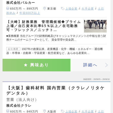
株式会社バルカー
650万円 ～ 899万円
東京都
上場企業
大手企業
土日
祝休み
年収600万以上
【大崎】財務業務 管理職候補◆プライム
上場／自己資本比率65％以上／在宅勤務
可・フレックス／ニッチト…
■業務概要 当社グループの財務戦略及びキャッシュマネジメントの中核を担う財
務チームのチームリーダーとして、 資金管理や資金調…
1927年の創業以来、産業機器・化学・機械・エネルギー・通信機
会社概要
器・半導体・自動車・宇宙産業・航空産業など、あらゆる産業向…
興味あり
詳細へ
掲載期間
26/08/05～26/08/18
【大阪】歯科材料 国内営業（クラレノリタケ
デンタル）
営業（法人向け）
株式会社クラレ
600万円 ～ 849万円
大阪府
上場企業
大手企業
土日