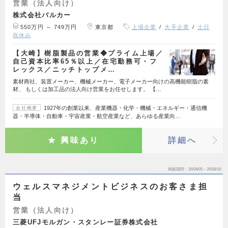
営業（法人向け）
株式会社バルカー
550万円 ～ 749万円
東京都
上場企業
大手企業
土日
祝休み
【大崎】樹脂製品の営業◆プライム上場／
自己資本比率65％以上／在宅勤務可・フ
レックス／ニッチトップメ…
素材商社、装置メーカー、機械メーカー、電子メーカー向けの高機能樹脂の素
材、 もしくは加工品の法人向け営業をお任せします。 【…
1927年の創業以来、産業機器・化学・機械・エネルギー・通信機
会社概要
器・半導体・自動車・宇宙産業・航空産業など、あらゆる産業向…
興味あり
詳細へ
掲載期間
26/08/05～26/08/18
ウェルスマネジメントビジネスのお客さま担
当
営業（法人向け）
三菱UFJモルガン・スタンレー証券株式会社