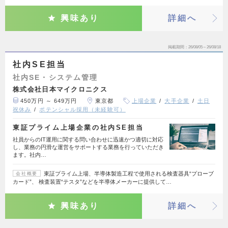
興味あり
詳細へ
掲載期間
26/08/05～26/08/18
社内SE担当
社内SE・システム管理
株式会社日本マイクロニクス
450万円 ～ 649万円
東京都
上場企業
大手企業
土日
祝休み
ポテンシャル採用（未経験可）
東証プライム上場企業の社内SE担当
社員からのIT運用に関する問い合わせに迅速かつ適切に対応
し、業務の円滑な運営をサポートする業務を行っていただき
ます。社内…
東証プライム上場、半導体製造工程で使用される検査器具“プローブ
会社概要
カード”、 検査装置“テスタ”などを半導体メーカーに提供して…
興味あり
詳細へ