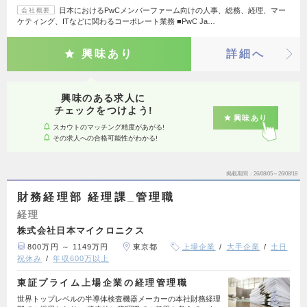
日本におけるPwCメンバーファーム向けの人事、総務、経理、マー
会社概要
ケティング、ITなどに関わるコーポレート業務 ■PwC Ja…
興味あり
詳細へ
興味のある求人に
チェックをつけよう!
興味あり
スカウトのマッチング精度があがる!
その求人への合格可能性がわかる!
掲載期間
26/08/05～26/08/18
財務経理部 経理課_管理職
経理
株式会社日本マイクロニクス
800万円 ～ 1149万円
東京都
上場企業
大手企業
土日
祝休み
年収600万以上
東証プライム上場企業の経理管理職
世界トップレベルの半導体検査機器メーカーの本社財務経理