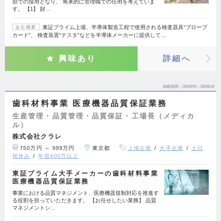
部での採用となり、 将来的に管理職での任用を考えていま
す。 【1】 財…
東証プライム上場、半導体製造工程で使用される検査器具“プローブ
会社概要
カード”、 検査装置“テスタ”などを半導体メーカーに提供して…
興味あり
詳細へ
掲載期間
26/08/05～26/08/18
歯科材料事業 医療機器品質保証業務
生産管理・品質管理・品質保証・工場長（メディカ
ル）
株式会社クラレ
750万円 ～ 999万円
東京都
上場企業
大手企業
土日
祝休み
年収600万以上
東証プライム大手メーカーの歯科材料事業
医療機器品質保証業務
事業における品質マネジメント、医療機器規制対応を推進す
る役割を担っていただきます。 【お任せしたい業務】 品質
マネジメントシ…