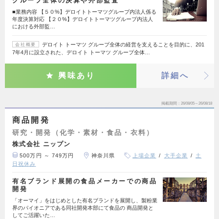
グループ全体の決算や外部監査
■業務内容 【５０%】デロイトトーマツグループ内法人係る
年度決算対応 【２０%】デロイトトーマツグループ内法人
における外部監…
デロイト トーマツ グループ全体の経営を支えることを目的に、201
会社概要
7年4月に設立された、デロイト トーマツ グループ全体…
興味あり
詳細へ
掲載期間
26/08/05～26/08/18
商品開発
研究・開発（化学・素材・食品・衣料）
株式会社 ニップン
500万円 ～ 749万円
神奈川県
上場企業
大手企業
土
日祝休み
有名ブランド展開の食品メーカーでの商品
開発
「オーマイ」をはじめとした有名ブランドを展開し、製粉業
界のパイオニアである同社開発本部にて食品の 商品開発と
してご活躍いた…