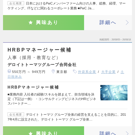
日本におけるPwCメンバーファーム向けの人事、総務、経理、マー
会社概要
ケティング、ITなどに関わるコーポレート業務 ■PwC Ja…
興味あり
詳細へ
掲載期間
26/08/05～26/08/18
HRBPマネージャー候補
人事（採用・教育など）
デロイトトーマツグループ合同会社
550万円 ～ 949万円
東京都
外資系企業
大手企業
土
日祝休み
HRBPマネージャー候補
■業務内容 入社者の経験/スキルを踏まえて、担当領域を決
定（下記は一例） ・コンサルティングビジネスのHRビジネ
スパートナー…
デロイト トーマツ グループ全体の経営を支えることを目的に、201
会社概要
7年4月に設立された、デロイト トーマツ グループ全体…
興味あり
詳細へ