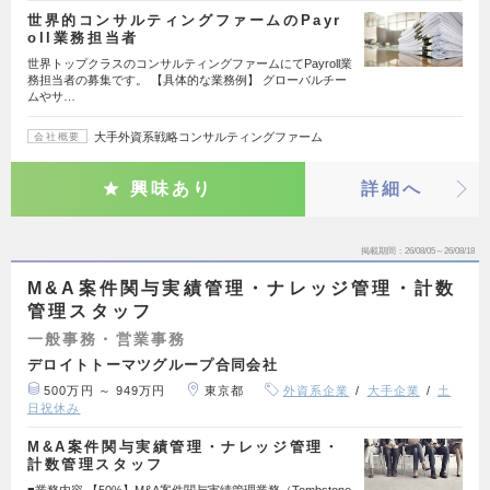
世界的コンサルティングファームのPayr
oll業務担当者
世界トップクラスのコンサルティングファームにてPayroll業
務担当者の募集です。 【具体的な業務例】 グローバルチー
ムやサ…
大手外資系戦略コンサルティングファーム
会社概要
興味あり
詳細へ
掲載期間
26/08/05～26/08/18
M&A案件関与実績管理・ナレッジ管理・計数
管理スタッフ
一般事務・営業事務
デロイトトーマツグループ合同会社
500万円 ～ 949万円
東京都
外資系企業
大手企業
土
日祝休み
M&A案件関与実績管理・ナレッジ管理・
計数管理スタッフ