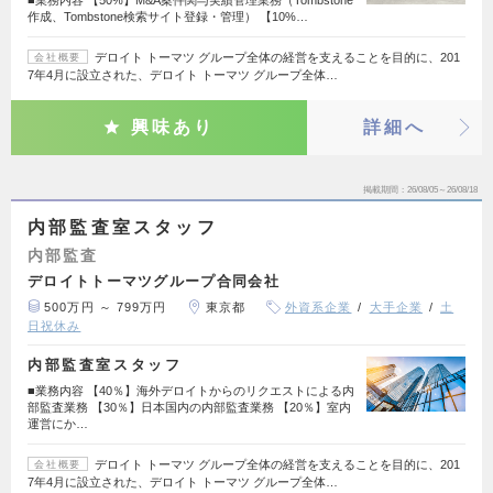
■業務内容 【50%】M&A案件関与実績管理業務（Tombstone
作成、Tombstone検索サイト登録・管理） 【10%…
デロイト トーマツ グループ全体の経営を支えることを目的に、201
会社概要
7年4月に設立された、デロイト トーマツ グループ全体…
興味あり
詳細へ
掲載期間
26/08/05～26/08/18
内部監査室スタッフ
内部監査
デロイトトーマツグループ合同会社
500万円 ～ 799万円
東京都
外資系企業
大手企業
土
日祝休み
内部監査室スタッフ
■業務内容 【40％】海外デロイトからのリクエストによる内
部監査業務 【30％】日本国内の内部監査業務 【20％】室内
運営にか…
デロイト トーマツ グループ全体の経営を支えることを目的に、201
会社概要
7年4月に設立された、デロイト トーマツ グループ全体…