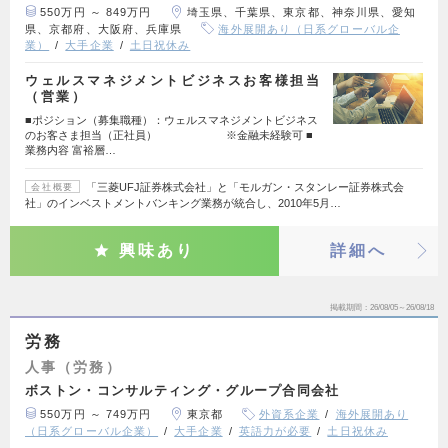
550万円 ～ 849万円
埼玉県、千葉県、東京都、神奈川県、愛知
県、京都府、大阪府、兵庫県
海外展開あり（日系グローバル企
業）
大手企業
土日祝休み
ウェルスマネジメントビジネスお客様担当
（営業）
■ポジション（募集職種）：ウェルスマネジメントビジネス
のお客さま担当（正社員） ※金融未経験可 ■
業務内容 富裕層…
「三菱UFJ証券株式会社」と「モルガン・スタンレー証券株式会
会社概要
社」のインベストメントバンキング業務が統合し、2010年5月…
興味あり
詳細へ
掲載期間
26/08/05～26/08/18
労務
人事（労務）
ボストン・コンサルティング・グループ合同会社
550万円 ～ 749万円
東京都
外資系企業
海外展開あり
（日系グローバル企業）
大手企業
英語力が必要
土日祝休み