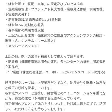
・経営計画（中長期・単年）の策定及びプロセス推進
・連結業績管理・プロジェクト収支管理（業績見込作成、実績管理、
予実差異の分析）
・新事業新設/組織再編時における対応
・経営陣への定期的な報告
・各事業部の業績管理支援
・上記の仕組み改善・強化施策の立案及びアクションプランの検討・
推進（含、システム・ツール導入）
・メンバーマネジメント
上記の他、以下の業務も補佐として携わって頂きます。
・IR業務（機関投資家説明会の運営、各ベンダーとの折衝、開示資料
立案作成）
・SR業務（株主総会運営、コーポレートガバナンスコードへの対応）
経営管理グループは、上記業務だけでなく、制度会計や財務・法務な
ど幅広い領域を管掌しています。
各領域のメンバーと連携し、経営層とのコミュニケーションを重ねな
がら、経営の舵取りを補佐する役割を担っています。
特定領域のプロとして強みを持ちつつも、他領域に幅を広げてご活躍
していただける方をお待ちしております。