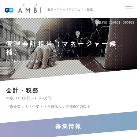
若手ハイキャリアのスカウト転職
掲載期間
26/07/31～26/08/13
管理会計担当（マネージャー候
補）
求人No.PSJ-13521
会計・税務
年収
800万円～1149万円
上場企業
大手企業
土日祝休み
年収600万以上
募集情報