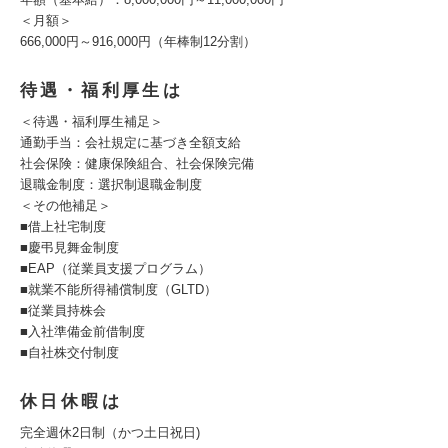
＜月額＞
666,000円～916,000円（年棒制12分割）
待遇・福利厚生は
＜待遇・福利厚生補足＞
通勤手当：会社規定に基づき全額支給
社会保険：健康保険組合、社会保険完備
退職金制度：選択制退職金制度
＜その他補足＞
■借上社宅制度
■慶弔見舞金制度
■EAP（従業員支援プログラム）
■就業不能所得補償制度（GLTD）
■従業員持株会
■入社準備金前借制度
■自社株交付制度
休日休暇は
完全週休2日制（かつ土日祝日)