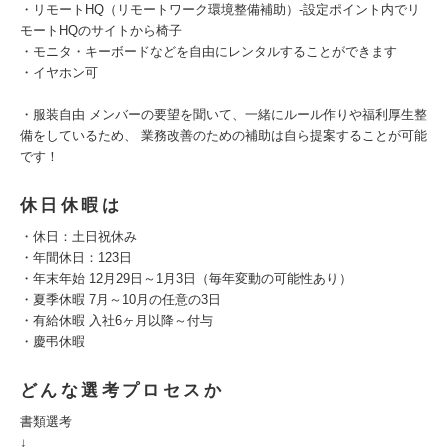
・リモートHQ（リモートワーク環境整備補助）-設定ポイント内でリ
モートHQのサイトから椅子
・モニタ・キーボードなどを自由にレンタルすることができます
・イヤホン可
・服装自由 メンバーの要望を聞いて、一緒にルール作りや福利厚生整
備をしているため、 業務改善のための補助は自ら提案することが可能
です！
休日休暇は
・休日：土日祝休み
・年間休日：123日
・年末年始 12月29日～1月3日（毎年変動の可能性あり）
・夏季休暇 7月～10月の任意の3日
・有給休暇 入社6ヶ月以降～付与
・慶弔休暇
どんな選考プロセスか
書類選考
↓