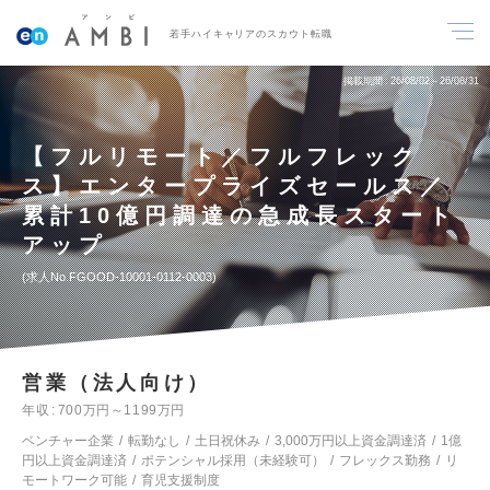
若手ハイキャリアのスカウト転職
掲載期間
26/08/02～26/08/31
【フルリモート／フルフレック
ス】エンタープライズセールス／
累計10億円調達の急成長スタート
アップ
求人No.FGOOD-10001-0112-0003
営業（法人向け）
年収
700万円～1199万円
ベンチャー企業
転勤なし
土日祝休み
3,000万円以上資金調達済
1億
円以上資金調達済
ポテンシャル採用（未経験可）
フレックス勤務
リ
モートワーク可能
育児支援制度