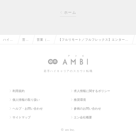
ホーム
ハイク
営業
営業（法
【フルリモート／フルフレックス】エンタープ
ラス求
系の
人向け）
ライズセールス／累計10億円調達の急成長スタ
人TOP
転職
の転職
ートアップの求人情報
若手ハイキャリアのスカウト転職
利用規約
求人情報に関するポリシー
個人情報の取り扱い
推奨環境
ヘルプ・お問い合わせ
参画のお問い合わせ
サイトマップ
エン会社概要
©
en Inc.