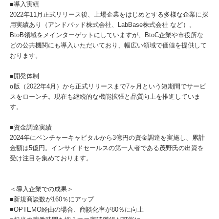
■導入実績
2022年11月正式リリース後、上場企業をはじめとする多様な企業に採
用実績あり（アンドパッド株式会社、LabBase株式会社 など）。
BtoB領域をメインターゲットにしていますが、BtoC企業や市役所な
どの公共機関にも導入いただいており、幅広い領域で価値を提供して
おります。
■開発体制
α版（2022年4月）から正式リリースまで7ヶ月という短期間でサービ
スをローンチ。現在も継続的な機能拡張と品質向上を推進していま
す。
■資金調達実績
2024年にベンチャーキャピタルから3億円の資金調達を実施し、累計
金額は5億円。インサイドセールスの第一人者である茂野氏の出資を
受け注目を集めております。
＜導入企業での成果＞
■新規商談数が160％にアップ
■OPTEMO経由の場合、商談化率が80％に向上