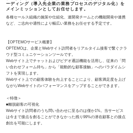
ーディング（導入先企業の業務プロセスのデジタル化）を
メインミッションとしてお任せします。
各種セールス組織の施策や仕組化、連開発チームとの機能開発や連携
など、ご志向や適性により幅広い業務をお任せする予定です。
【OPTEMOサービス概要】
OPTEMOは、企業とWebサイト訪問者をリアルタイム接客で繋ぐクラ
ウド型コミュニケーションツールです。
Webサイト上でチャットおよびビデオ通話機能を活用し、従来の「問
い合わせフォーム待ち」から「能動的な顧客接触」へのパラダイムシ
フトを実現します。
Webサイト上での顧客体験を向上することにより、顧客満足度を上げ
ながらWebサイトのパフォーマンスをアップすることができます。
＜特徴＞
■離脱顧客の可視化
Webサイト訪問者のうち問い合わせに至るのは僅か1%。当サービス
は今まで接点を創ることができなかった残り99%の潜在顧客との接点
創出を可能にします。