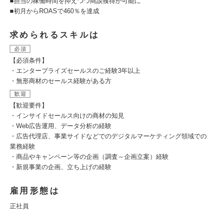
■担当の稼働時間を抑えつつ商談獲得が可能に
■初月からROASで460％を達成
求められるスキルは
必須
【必須条件】
・エンタープライズセールスのご経験3年以上
・無形商材のセールス経験がある方
歓迎
【歓迎要件】
・インサイドセールス向けの商材の知見
・Web広告運用、データ分析の経験
・広告代理店、事業サイドなどでのデジタルマーケティング領域での
業務経験
・商品やキャンペーン等の企画（調査～企画立案）経験
・新規事業の企画、立ち上げの経験
雇用形態は
正社員