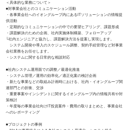
＜具体的な業務について＞
■対事業会社とのコミュニケーション活動
・各事業会社へのイオングループ内にあるITソリューションの情報提
供活動
・定期的なコミュニケーションの中での要望ヒアリング、課題形成
・課題解決のための企画、社内実施体制構築、フォローアップ
└社内エンジニアと協力し、課題解決方法を提案し実現します。
システム開発や導入のスケジュール調整、契約手続管理など対事業
会社業務をお任せします。
・システムに関する日常的な相談対応
■社内システム運用面での調整／最適化推進
・システム管理／運用の効率化／適正化案の検討企画
・新たな事業などの取組み計画時における、社内・イオングループ関
連部門との折衝、交渉
・重要事案やインシデントに関するイオングループ内の情報共有や対
策検討
・年度毎の事業会社向けIT投資案件・費用の取りまとめと、事業会社
へのレポーティング
■プロジェクトの事例