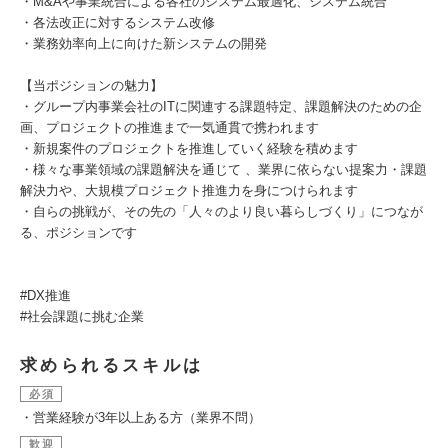
・M&Aや事業統合による各社のシステム最適化、システム統合
・各法改正に対するシステム改修
・業務効率向上に向けた新システムの開発
【当ポジションの魅力】
・グループ内事業会社のITに関連する課題特定、課題解決のための企
画、プロジェクトの推進まで一気通貫で携われます
・新規案件のプロジェクトを推進していく経験を積めます
・様々な事業領域の課題解決を通じて 、業界に依らない提案力・課題
解決力や、大規模プロジェクト推進力を身につけられます
・自らの挑戦が、その先の「人々のより良い暮らしづくり」につなが
る、ポジションです
#DX推進
#社会課題に挑む企業
求められるスキルは
必須
・営業経験が3年以上ある方（業界不問）
歓迎