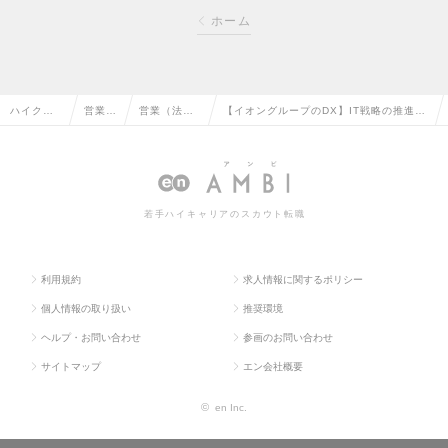
ホーム
ハイクラ
営業系
営業（法人
【イオングループのDX】IT戦略の推進を
ス求人TO
の転職
向け）の転
担うセールス/リモート併用の求人情報
P
職
若手ハイキャリアのスカウト転職
利用規約
求人情報に関するポリシー
個人情報の取り扱い
推奨環境
ヘルプ・お問い合わせ
参画のお問い合わせ
サイトマップ
エン会社概要
©
en Inc.