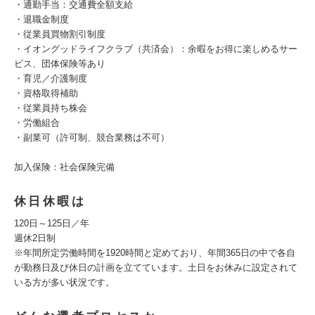
・通勤手当：交通費全額支給
・退職金制度
・従業員買物割引制度
・イオングッドライフクラブ（共済会）：余暇をお得に楽しめるサー
ビス、団体保険等あり
・育児／介護制度
・資格取得補助
・従業員持ち株会
・労働組合
・副業可（許可制、競合業務は不可）
加入保険：社会保険完備
休日休暇は
120日～125日／年
週休2日制
※年間所定労働時間を1920時間と定めており、年間365日の中で各自
が勤務日及び休日の計画を立てています。土日をお休みに設定されて
いる方が多い状況です。