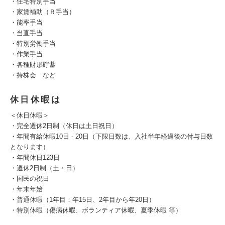
・住宅特別手当
・家賃補助（Ｒ手当）
・能率手当
・当直手当
・特別労働手当
・作業手当
・各種財形貯蓄
・持株会 など
休日休暇は
＜休日休暇＞
・完全週休2日制（休日は土日祝日）
・年間有給休暇10日 - 20日（下限日数は、入社半年経過後の付与日数
となります）
・年間休日123日
・週休2日制（土・日）
・国民の祝日
・年末年始
・普通休暇（1年目：年15日、2年目から年20日）
・特別休暇（傷病休暇、ボランティア休暇、夏季休暇 等）