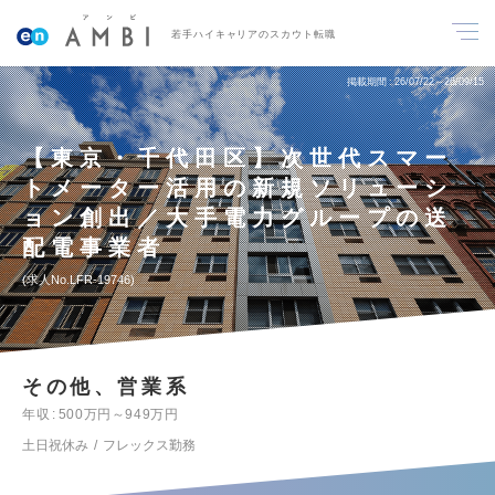
若手ハイキャリアのスカウト転職
掲載期間
26/07/22～26/09/15
【東京・千代田区】次世代スマー
トメーター活用の新規ソリューシ
ョン創出／大手電力グループの送
配電事業者
求人No.LFR-19746
その他、営業系
年収
500万円～949万円
土日祝休み
フレックス勤務