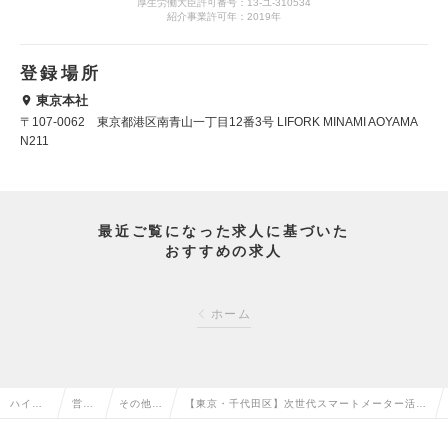
厚生労働大臣許可番号：13-ユ-310534
紹介事業許可年：2019年
登録場所
東京本社
〒107-0062 東京都港区南青山一丁目12番3号 LIFORK MINAMI AOYAMA
N211
最近ご覧になった求人に基づいた
おすすめの求人
ホーム
ハイク
営業
その他、
【東京・千代田区】次世代スマートメーター活用
ラス求
系の
営業系の
の新規ソリューション創出／大手電力グループの