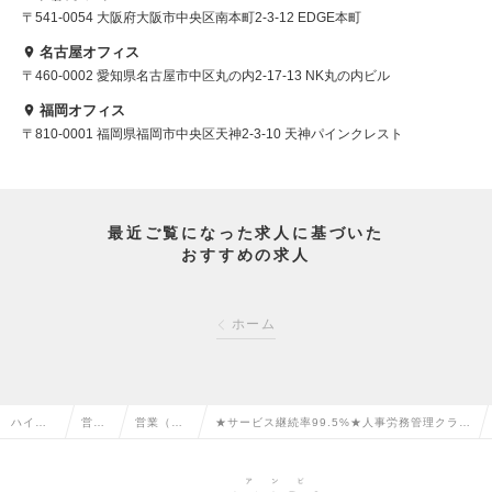
〒541-0054 大阪府大阪市中央区南本町2-3-12 EDGE本町
名古屋オフィス
〒460-0002 愛知県名古屋市中区丸の内2-17-13 NK丸の内ビル
福岡オフィス
〒810-0001 福岡県福岡市中央区天神2-3-10 天神パインクレスト
最近ご覧になった求人に基づいた
おすすめの求人
ホーム
ハイク
営業
営業（法
★サービス継続率99.5%★人事労務管理クラウ
ラス求
系の
人向け）
ドシェアNo.1を誇るCMでも話題のユニコーン