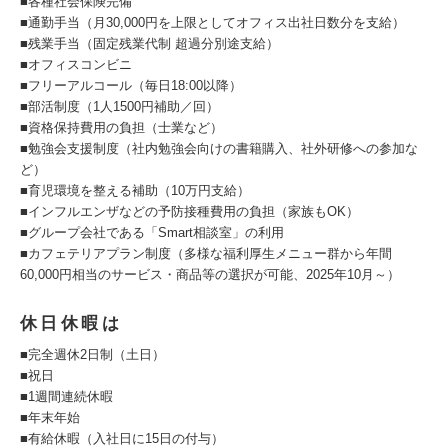
■各種社会保険完備
■通勤手当（月30,000円を上限としてオフィス出社日数分を支給）
■残業手当（固定残業代制 超過分別途支給）
■オフィスコンビニ
■フリーアルコール（毎日18:00以降）
■部活制度（1人1500円補助／回）
■資格保持費用の負担（士業など）
■勉強会支援制度（社内勉強会向けの書籍購入、社外研修への参加な
ど）
■育児環境を整える補助（10万円支給）
■インフルエンザなどの予防接種費用の負担（家族もOK）
■グループ会社である「Smart相談室」の利用
■カフェテリアプラン制度（多様な福利厚生メニュー群から年間
60,000円相当のサービス・商品等の選択が可能、2025年10月～）
休日休暇は
■完全週休2日制（土日）
■祝日
■1週間連続休暇
■年末年始
■有給休暇（入社日に15日の付与）