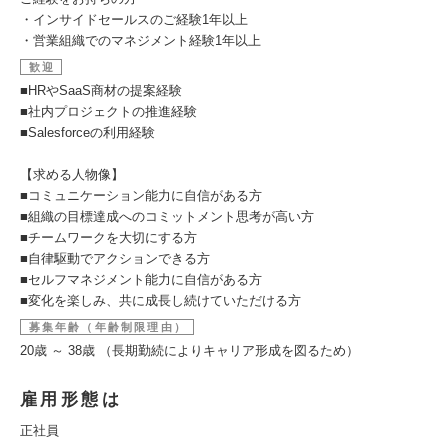
・インサイドセールスのご経験1年以上
・営業組織でのマネジメント経験1年以上
歓迎
■HRやSaaS商材の提案経験
■社内プロジェクトの推進経験
■Salesforceの利用経験
【求める人物像】
■コミュニケーション能力に自信がある方
■組織の目標達成へのコミットメント思考が高い方
■チームワークを大切にする方
■自律駆動でアクションできる方
■セルフマネジメント能力に自信がある方
■変化を楽しみ、共に成長し続けていただける方
募集年齢（年齢制限理由）
20歳 ～ 38歳 （長期勤続によりキャリア形成を図るため）
雇用形態は
正社員