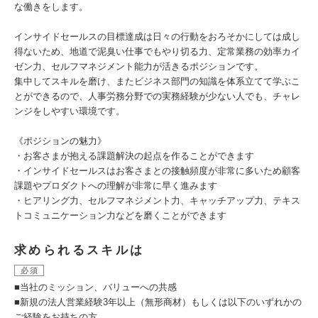
な働きをします。
インサイドセールスの目標達成は日々の行動をおろそかにしては成し
得ないため、地道で泥臭い仕事でもやり切る力、定常業務の効率カイ
ゼン力、セルフマネジメント能力が活きるポジションです。
集中してスキルを磨け、またビジネス部門の知識を体系立てて学ぶこ
とができるので、人事労務分野での実務経験が少ない人でも、チャレ
ンジをしやすい環境です。
《ポジションの魅力》
・お客さまが抱える課題解決の起点を作ることができます
・インサイドセールスはお客さまとの接触頻度が非常に多いため顧客
課題やプロダクトへの理解が非常に早く進みます
・ヒアリング力、セルフマネジメント力、キャッチアップ力、テキス
トコミュニケーション力などを磨くことができます
求められるスキルは
必須
■当社のミッション、バリューへの共感
■新規の法人営業経験3年以上（無形商材）もしくは以下のいずれかの
ご経験をお持ちの方