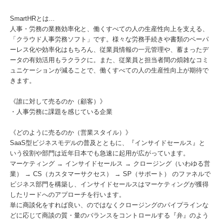
SmartHRとは...
人事・労務の業務効率化と、働くすべての人の生産性向上を支える、
「クラウド人事労務ソフト」です。様々な労務手続きや書類のペーパ
ーレス化や効率化はもちろん、従業員情報の一元管理や、蓄まったデ
ータの有効活用もラクラクに。また、従業員と担当者間の煩雑なコミ
ュニケーションが減ることで、働くすべての人の生産性向上が期待で
きます。
《誰に対して売るのか（顧客）》
・人事労務に課題を感じている企業
《どのように売るのか（営業スタイル）》
SaaS型ビジネスモデルの普及とともに、『インサイドセールス』と
いう役割や部門は近年日本でも急速に起用が広がっています。
マーケティング → インサイドセールス → クロージング（いわゆる営
業） → CS（カスタマーサクセス） → SP（サポート） のファネルで
ビジネス部門を構築し、インサイドセールスはマーケティングが獲得
したリードへのアプローチを行います。
単に商談化をすれば良い、のではなくクロージングのパイプラインな
どに応じて商談の質・量のバランスをコントロールする『弁』のよう