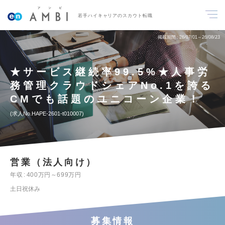
若手ハイキャリアのスカウト転職
掲載期間
26/07/01～26/08/23
★サービス継続率99.5%★人事労
務管理クラウドシェアNo.1を誇る
CMでも話題のユニコーン企業！
求人No.HAPE-2601-t010007
営業（法人向け）
年収
400万円～699万円
土日祝休み
募集情報