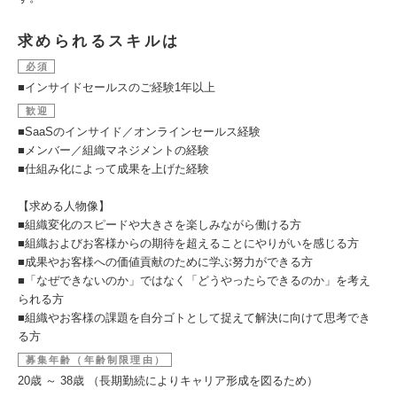
求められるスキルは
必須
■インサイドセールスのご経験1年以上
歓迎
■SaaSのインサイド／オンラインセールス経験
■メンバー／組織マネジメントの経験
■仕組み化によって成果を上げた経験
【求める人物像】
■組織変化のスピードや大きさを楽しみながら働ける方
■組織およびお客様からの期待を超えることにやりがいを感じる方
■成果やお客様への価値貢献のために学ぶ努力ができる方
■「なぜできないのか」ではなく「どうやったらできるのか」を考え
られる方
■組織やお客様の課題を自分ゴトとして捉えて解決に向けて思考でき
る方
募集年齢（年齢制限理由）
20歳 ～ 38歳 （長期勤続によりキャリア形成を図るため）