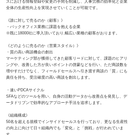
スにおける情報登録や変更の手間を削減し、人事労務の効率化と企業
全体の生産性向上を実現させていくことが可能です。
《誰に対して売るのか（顧客）》
・バックオフィス業務に課題を抱える企業
※既に18000社に導入頂いており,幅広い業種の顧客がおります。
《どのように売るのか（営業スタイル）》
・質の高い商談機会の創出
マーケティング部が獲得してきた顧客リードに対して、課題のヒアリ
ングや、改善した方が良いポイントの啓蒙などを行い、ただ商談数を
増やすだけでなく、フィールドセールスへ引き渡す商談の「質」にも
責任を持ち、受注確度の高い商談を創出します。
・速いPDCAサイクル
SFAなどのツールを用い、自身の活動データから改善点を発見し、デ
ータドリブンで効率的なアプローチ手法を追求します。
《組織構成》
50名を超える規模でインサイドセールスを行っており、更なる生産性
の向上に向けて日々組織内でも「変化」と「挑戦」が行われていま
す。