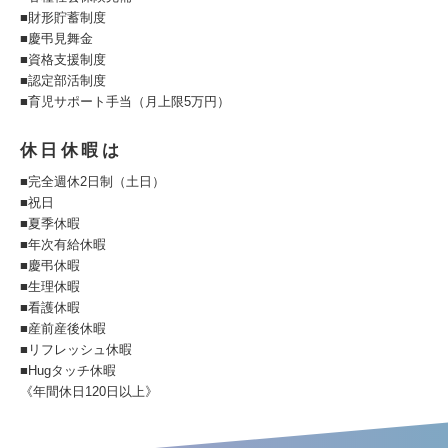
■財形貯蓄制度
■慶弔見舞金
■資格支援制度
■認定部活制度
■育児サポート手当（月上限5万円）
休日休暇は
■完全週休2日制（土日）
■祝日
■夏季休暇
■年次有給休暇
■慶弔休暇
■生理休暇
■看護休暇
■産前産後休暇
■リフレッシュ休暇
■Hugタッチ休暇
《年間休日120日以上》