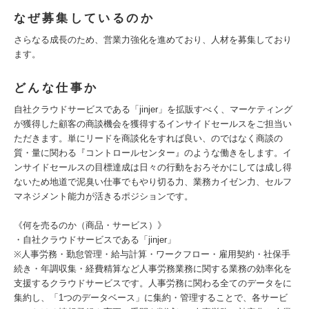
なぜ募集しているのか
さらなる成長のため、営業力強化を進めており、人材を募集しており
ます。
どんな仕事か
自社クラウドサービスである「jinjer」を拡販すべく、マーケティング
が獲得した顧客の商談機会を獲得するインサイドセールスをご担当い
ただきます。単にリードを商談化をすれば良い、のではなく商談の
質・量に関わる『コントロールセンター』のような働きをします。イ
ンサイドセールスの目標達成は日々の行動をおろそかにしては成し得
ないため地道で泥臭い仕事でもやり切る力、業務カイゼン力、セルフ
マネジメント能力が活きるポジションです。
《何を売るのか（商品・サービス）》
・自社クラウドサービスである「jinjer」
※人事労務・勤怠管理・給与計算・ワークフロー・雇用契約・社保手
続き・年調収集・経費精算など人事労務業務に関する業務の効率化を
支援するクラウドサービスです。人事労務に関わる全てのデータをに
集約し、「1つのデータベース」に集約・管理することで、各サービ