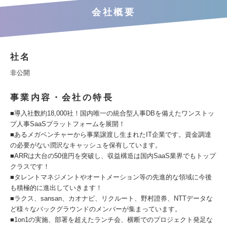
会社概要
社名
非公開
事業内容・会社の特長
■導入社数約18,000社！国内唯一の統合型人事DBを備えたワンストッ
プ人事SaaSプラットフォームを展開！
■あるメガベンチャーから事業譲渡し生まれたIT企業です。資金調達
の必要がない潤沢なキャッシュを保有しています。
■ARRは大台の50億円を突破し、収益構造は国内SaaS業界でもトップ
クラスです！
■タレントマネジメントやオートメーション等の先進的な領域に今後
も積極的に進出していきます！
■ラクス、sansan、カオナビ、リクルート、野村證券、NTTデータな
ど様々なバックグラウンドのメンバーが集まっています。
■1on1の実施、部署を超えたランチ会、横断でのプロジェクト発足な