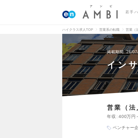
若手
ハイクラス求人TOP
営業系の転職
営業（
掲載期間
26/07
イン
営業（法
年収
400万円
ベンチャー