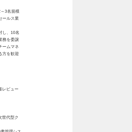
～3名規模
セールス業
し、10名
業務を委譲
チームマネ
る方を歓迎
書レビュー
次世代型ク
契約書管理シス