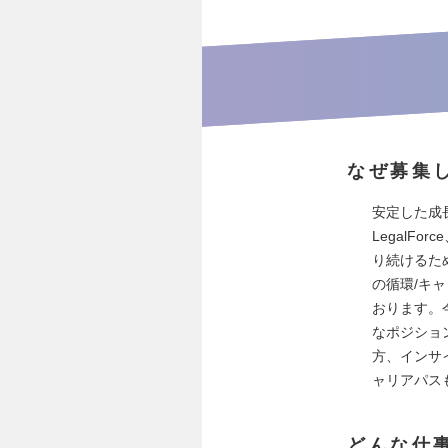
なぜ募集
安定した成
LegalF
り続けるた
の循環/キ
おります。
なポジショ
方、インサ
ャリアパス
どんな仕