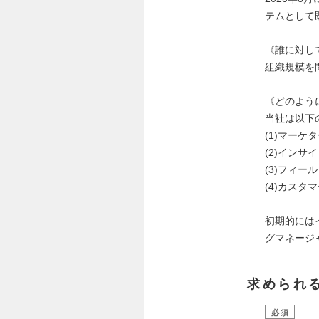
テムとして
《誰に対し
組織規模を
《どのよう
当社は以下
(1)マー
(2)イン
(3)フィ
(4)カス
初期的には
グマネージ
求められ
必須