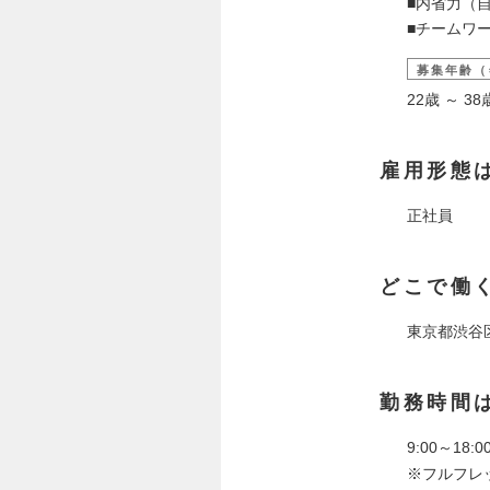
■内省力（
■チームワ
募集年齢（
22歳 ～ 
雇用形態
正社員
どこで働
東京都渋谷
勤務時間
9:00～18:0
※フルフレ