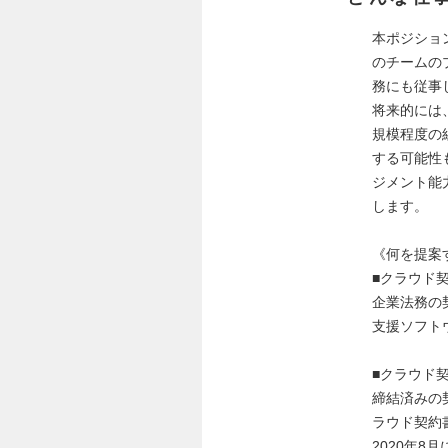
本ポジショ
のチームの
務にも従事
将来的には
規模程度の
する可能性
ジメント能
します。
《何を提案
■クラウド契
企業法務の
支援ソフト
■クラウド契
締結済みの
ラウド契約
2020年8