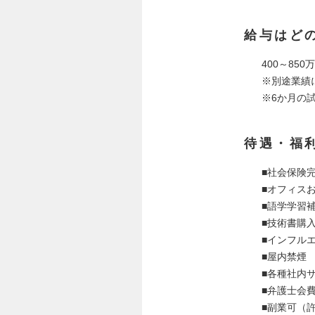
給与はど
400～850
※別途業績
※6か月の
待遇・福
■社会保険
■オフィス
■語学学習
■技術書購
■インフル
■屋内禁煙
■各種社内
■弁護士会
■副業可（