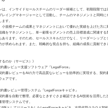
ンは、インサイドセールスチームのリーダー候補として、初期段階では2
プレイングマネージャーとして活動し、チームのマネジメントと同時に
します。
、小規模チームの成果とマネジメントにおいて優れた実績を上げた方に対
組織をマネジメントし、単一顧客セグメントの売上目標達成に関連する
もあります。そのため、セールススキルだけでなく、リーダーシップと
力が求められます。また、戦略的な視点を持ち、組織の成長に貢献でき
するのか（サービス）》
約書レビュー支援ソフトウェア『LegalForce』
契約書レビューをAIの力で高品質なレビューを効率的に実現する、契約
ウェアです。
約書レビュー管理システム『LegalForceキャビネ』
契約書を自動で整理。必要なときすぐさま確認できるAI技術を活用した
書管理システムです。
月にβ版としてリリースをしたLegalForceキャビネ。次世代型クラウド