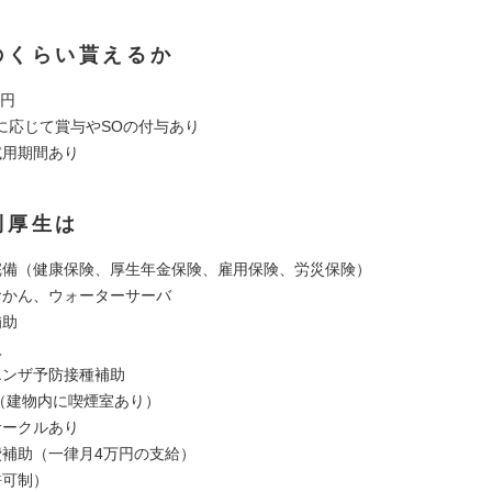
のくらい貰えるか
万円
に応じて賞与やSOの付与あり
試用期間あり
利厚生は
完備（健康保険、厚生年金保険、雇用保険、労災保険）
おかん、ウォーターサーバ
補助
入
エンザ予防接種補助
 （建物内に喫煙室あり）
サークルあり
費補助（一律月4万円の支給）
許可制）