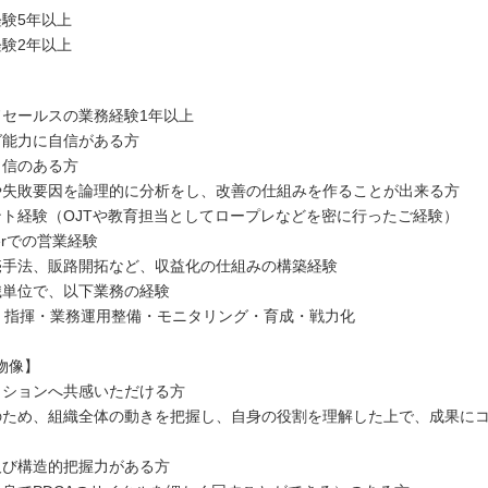
経験5年以上
経験2年以上
ドセールスの業務経験1年以上
グ能力に自信がある方
自信のある方
や失敗要因を論理的に分析をし、改善の仕組みを作ることが出来る方
ント経験（OJTや教育担当としてロープレなどを密に行ったご経験）
Ierでの営業経験
売手法、販路開拓など、収益化の仕組みの構築経験
織単位で、以下業務の経験
・指揮・業務運用整備・モニタリング・育成・戦力化
物像】
ッションへ共感いただける方
のため、組織全体の動きを把握し、自身の役割を理解した上で、成果に
及び構造的把握力がある方