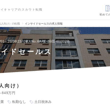
ハイキャリアのスカウト転職
初めて
法人向け）の転職
インサイドセールスの求人情報
/01～26/08/23
求人No.HAPE-2601-t010029
サイドセールス
人向け）
～849万円
企業
転勤なし
土日祝休み