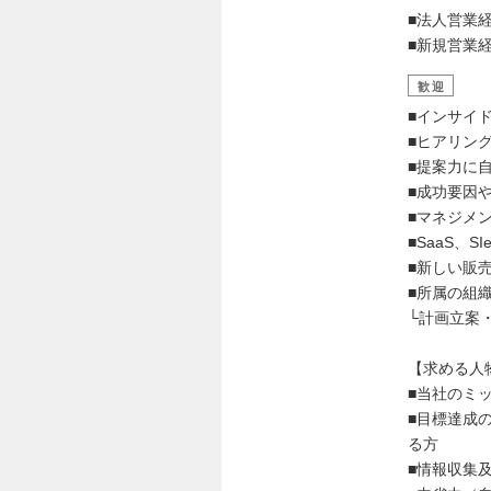
■法人営業
■新規営業
歓迎
■インサイ
■ヒアリン
■提案力に
■成功要因
■マネジメ
■SaaS、S
■新しい販
■所属の組
└計画立案
【求める人
■当社のミ
■目標達成
る方
■情報収集