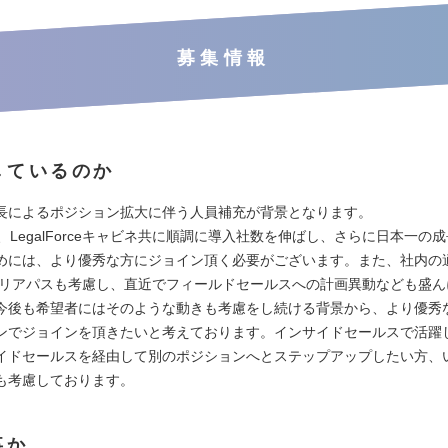
募集情報
しているのか
長によるポジション拡大に伴う人員補充が背景となります。
orce、LegalForceキャビネ共に順調に導入社数を伸ばし、さらに日本一の
めには、より優秀な方にジョイン頂く必要がございます。また、社内の
ャリアパスも考慮し、直近でフィールドセールスへの計画異動なども盛ん
今後も希望者にはそのような動きも考慮をし続ける背景から、より優秀
ンでジョインを頂きたいと考えております。インサイドセールスで活躍
イドセールスを経由して別のポジションへとステップアップしたい方、
も考慮しております。
事か