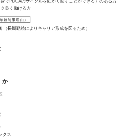
自身でPDCAのサイクルを細かく回すことができる）のある方
ーク良く働ける方
年齢制限理由）
38歳 （長期勤続によりキャリア形成を図るため）
は
くか
区
は
0
ックス