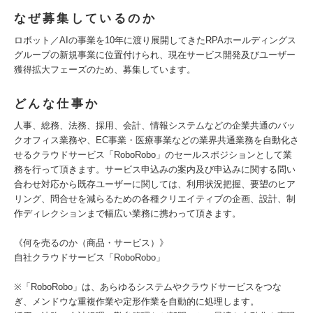
なぜ募集しているのか
ロボット／AIの事業を10年に渡り展開してきたRPAホールディングス
グループの新規事業に位置付けられ、現在サービス開発及びユーザー
獲得拡大フェーズのため、募集しています。
どんな仕事か
人事、総務、法務、採用、会計、情報システムなどの企業共通のバッ
クオフィス業務や、EC事業・医療事業などの業界共通業務を自動化さ
せるクラウドサービス「RoboRobo」のセールスポジションとして業
務を行って頂きます。サービス申込みの案内及び申込みに関する問い
合わせ対応から既存ユーザーに関しては、利用状況把握、要望のヒア
リング、問合せを減らるための各種クリエイティブの企画、設計、制
作ディレクションまで幅広い業務に携わって頂きます。
《何を売るのか（商品・サービス）》
自社クラウドサービス「RoboRobo」
※「RoboRobo」は、あらゆるシステムやクラウドサービスをつな
ぎ、メンドウな重複作業や定形作業を自動的に処理します。