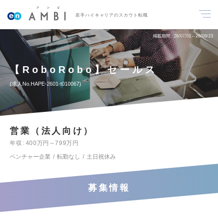
若手ハイキャリアのスカウト転職
掲載期間
26/07/01～26/08/23
【RoboRobo】セールス
求人No.HAPE-2601-t010067
営業（法人向け）
年収
400万円～799万円
ベンチャー企業
転勤なし
土日祝休み
募集情報