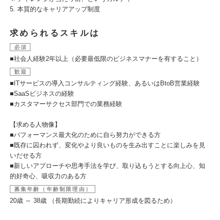
5. 本質的なキャリアアップ制度
求められるスキルは
必須
■社会人経験2年以上（必要最低限のビジネスマナーを有すること）
歓迎
■ITサービスの導入コンサルティング経験、あるいはBtoB営業経験
■SaaSビジネスの経験
■カスタマーサクセス部門での業務経験
【求める人物像】
■パフォーマンス最大化のために自ら努力ができる方
■既存に囚われず、変化やより良いものを生み出すことに楽しみを見
いだせる方
■新しいアプローチや思考手法を学び、取り込もうとする向上心、知
的好奇心、吸収力のある方
募集年齢（年齢制限理由）
20歳 ～ 38歳 （長期勤続によりキャリア形成を図るため）