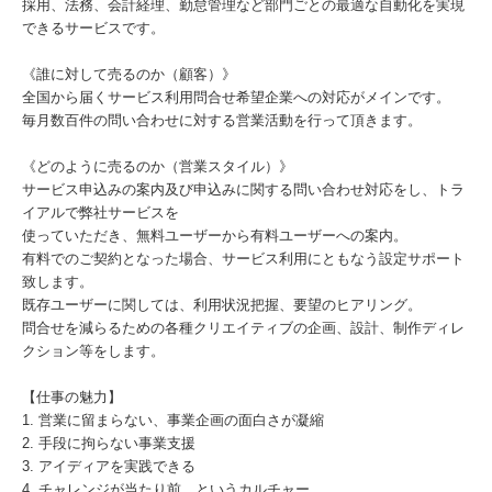
採用、法務、会計経理、勤怠管理など部門ごとの最適な自動化を実現
できるサービスです。
《誰に対して売るのか（顧客）》
全国から届くサービス利用問合せ希望企業への対応がメインです。
毎月数百件の問い合わせに対する営業活動を行って頂きます。
《どのように売るのか（営業スタイル）》
サービス申込みの案内及び申込みに関する問い合わせ対応をし、トラ
イアルで弊社サービスを
使っていただき、無料ユーザーから有料ユーザーへの案内。
有料でのご契約となった場合、サービス利用にともなう設定サポート
致します。
既存ユーザーに関しては、利用状況把握、要望のヒアリング。
問合せを減らるための各種クリエイティブの企画、設計、制作ディレ
クション等をします。
【仕事の魅力】
1. 営業に留まらない、事業企画の面白さが凝縮
2. 手段に拘らない事業支援
3. アイディアを実践できる
4. チャレンジが当たり前、というカルチャー