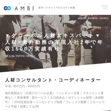
若手ハイキャリアのスカウト転職
掲載期間
26/08/08～26/08/21
▼グローバル人材エキスパート▼
人材×海外勤務の実現入社2年で年
収1500万実績有り
求人No.YMTHC-HR111
人材コンサルタント・コーディネーター
年収
450万円～999万円
海外展開あり（日系グローバル企業）
ベンチャー企業
マネジメント業
務なし
新規事業・新サービス
土日祝休み
ポテンシャル採用（未経験
可）
20代役員在籍
インセンティブ制度
フレックス勤務
リモートワ
ーク可能
副業してもOK