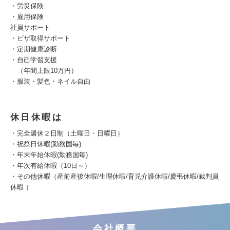
・労災保険
・雇用保険
社員サポート
・ビザ取得サポート
・定期健康診断
・自己学習支援
（年間上限10万円）
・服装・髪色・ネイル自由
休日休暇は
・完全週休２日制（土曜日・日曜日）
・祝祭日休暇(勤務国毎)
・年末年始休暇(勤務国毎)
・年次有給休暇（10日～）
・その他休暇（産前産後休暇/生理休暇/育児介護休暇/慶弔休暇/裁判員
休暇 ）
会社概要