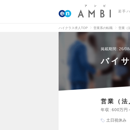
若手
ハイクラス求人TOP
営業系の転職
営業（
掲載期間
26/08
バイ
営業（法
年収
600万円
土日祝休み