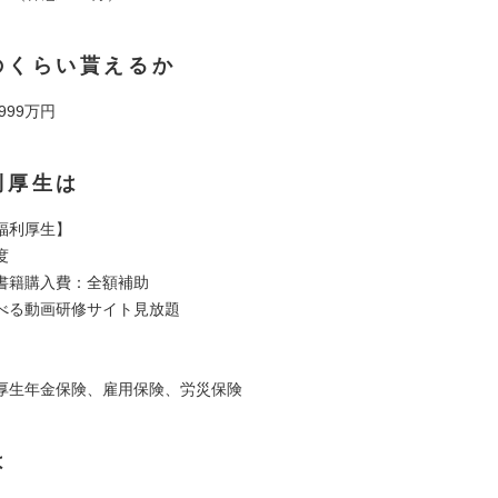
のくらい貰えるか
 999万円
利厚生は
福利厚生】
度
書籍購入費：全額補助
べる動画研修サイト見放題
】
厚生年金保険、雇用保険、労災保険
は