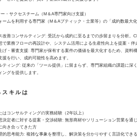
ナー・サクセスチーム（M＆A専門家向け支援）
ォームを利用する専門家（M＆Aブティック・士業等）の「成約数最大
ス改善コンサルティング: 受託から成約に至るまでの歩留まりを分析。C
想で業務フローの再設計や、システム活用による生産性向上を提案・伴
上げ・審査支援: 専門家が保有する案件の価値を最大化するため、資料
支援を行い、成約可能性を高めます。
ルティング: 従来の「ツール提供」に留まらず、専門家組織の課題に深
ィングを提供します。
るスキルは
たはコンサルティングの実務経験（2年以上）
思決定者に対する提案・交渉経験: 無形商材やソリューション営業を通
に向き合ってきた方
理的思考能力: 複雑な事象を整理し、解決策を分かりやすく言語化でき