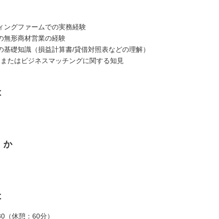
ィングファームでの実務経験
の無形商材営業の経験
の基礎知識（損益計算書/貸借対照表などの理解）
、またはビジネスマッチングに関する知見
は
くか
は
7:30（休憩：60分）