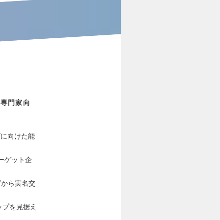
 専門家向
グに向けた能
ーゲット企
グから実名交
。
ップを見据え