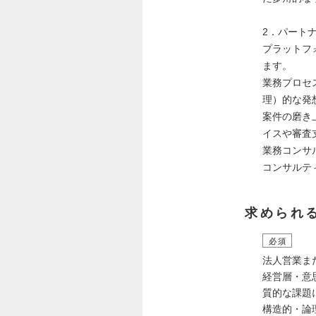
2．パート
プラットフ
ます。
業務プロセ
理）的な発
案件の磨き
イスや審査
業務コンサ
コンサルテ
求められ
必須
法人営業ま
経営層・意
質的な課題
構造的・論