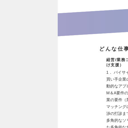
どんな仕
経営/業務
け支援）
1． バイ
買い手企業
動的なアプ
M＆A要件
業の要件（
マッチング
渉の打診ま
多角的なソ
た多角的な