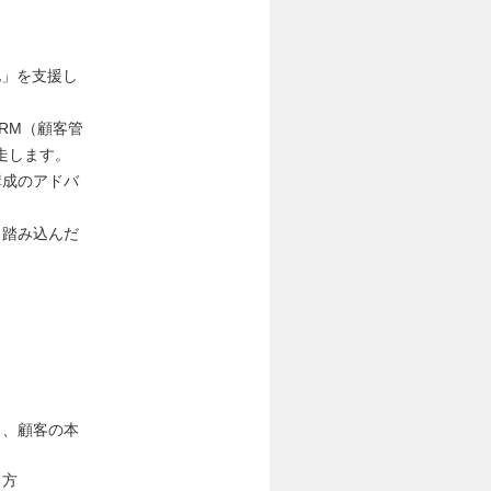
化」を支援し
RM（顧客管
走します。
構成のアドバ
く踏み込んだ
じ、顧客の本
る方