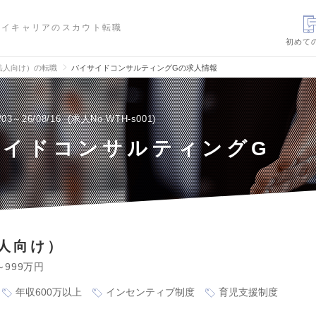
ハイキャリアのスカウト転職
初めて
法人向け）の転職
バイサイドコンサルティングGの求人情報
/03～26/08/16
求人No.WTH-s001
サイドコンサルティングG
人向け）
～999万円
年収600万以上
インセンティブ制度
育児支援制度