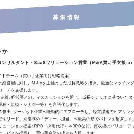
募集情報
事か
コンサルタント・SaaSソリューション営業（M&A買い手支援 or
サイドチーム（買い手企業向け戦略提案）
の経営層に対し、M＆Aを主軸とした成長戦略を描き、最適なマッチン
ローチを支援します。
の定義: 経営層とのディスカッションを通じ、成長シナリオに基づいたタ
業種・規模・シナジー等）を言語化します。
の創出: ターゲット企業へ能動的にアプローチし、経営課題のヒアリン
でをリード。別部隊の「ディール担当」へ最高の形でバトンを繋ぎます
リューション提案: RPO（採用代行）やBPOなど、買収後のバリューア
サービスを提案し、買い手企業の成功を支援します。