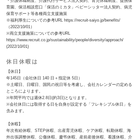
・介護休職制度、介護代行サービス法人契約、育児休職制度、提携保
育園、保活相談窓口「保活のミカタ」ベビーシッター法人契約、病児
保育サポート等各種両立支援施策
※福利厚生についての参考URL https://recruit-saiyo.jp/benefits/
（2022/10/01）
※両立支援施策についての参考URL
https://www.recruit.co.jp/sustainability/people/diversity/approach/
(2022/10/01)
休日休暇は
【休日】
年145日（会社休日 140 日＋指定休 5日）
※土曜日、日曜日、国民の祝日等を考慮し、会社カレンダーの定める
ところによります。
※年間平均では週休2.8日(約3日)となります。
※会社休日には取得する日を自身が設定する「フレキシブル休日」を
含みます。
【休暇】
年次有給休暇、STEP休暇、出産育児休暇、ケア休暇、転勤休暇、海
外出張調整休暇、公傷休暇、慶弔休暇、産前産後休暇、看護休暇、介