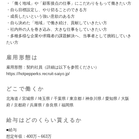
・「働く地域」や「顧客接点の仕事」にこだわりをもって働きたい方
・自ら目標設定し、やり切ることのできる方
・成長したいという強い意欲のある方
・自ら決めた「地域」で働き続け、貢献していきたい方
・社内外の人を巻き込み、大きな仕事をしていきたい方
・多種多様な企業や求職者の課題解決へ、当事者として挑戦していき
たい方
雇用形態は
雇用形態：契約社員（詳細は以下を参照ください）
https://hotpepperks.recruit-saiyo.jp/
どこで働くか
北海道 / 宮城県 / 埼玉県 / 千葉県 / 東京都 / 神奈川県 / 愛知県 / 大阪
府 / 京都府 / 兵庫県 / 奈良県 / 福岡県
給与はどのくらい貰えるか
■給与
想定年収：400万～663万