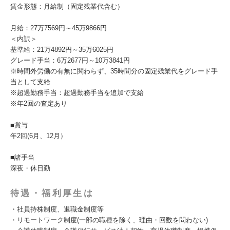
賃金形態：月給制（固定残業代含む）
月給：27万7569円～45万9866円
＜内訳＞
基準給：21万4892円～35万6025円
グレード手当：6万2677円～10万3841円
※時間外労働の有無に関わらず、35時間分の固定残業代をグレード手
当として支給
※超過勤務手当：超過勤務手当を追加で支給
※年2回の査定あり
■賞与
年2回(6月、12月）
■諸手当
深夜・休日勤
待遇・福利厚生は
・社員持株制度、退職金制度等
・リモートワーク制度(一部の職種を除く、理由・回数を問わない)