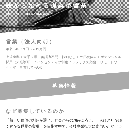
験から始める提案型営業
求人No.DZEMI-recruitKS-00B-2
営業（法人向け）
年収
400万円～499万円
上場企業
大手企業
英語力不問
転勤なし
土日祝休み
ポテンシャル
採用（未経験可）
インセンティブ制度
フレックス勤務
リモートワー
ク可能
副業してもOK
募集情報
なぜ募集しているのか
「新しい価値の創造を通じ、社会からの期待に応え、一人ひとりが輝
く豊かな世界の実現」を目指す中で、今後事業拡大に寄与いただける