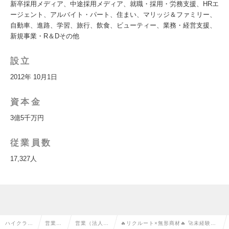
新卒採用メディア、中途採用メディア、就職・採用・労務支援、HRエ
ージェント、アルバイト・パート、住まい、マリッジ＆ファミリー、
自動車、進路、学習、旅行、飲食、ビューティー、業務・経営支援、
新規事業・R＆Dその他
設立
2012年 10月1日
資本金
3億5千万円
従業員数
17,327人
ハイクラス
営業系
営業（法人向
🔥リクルート×無形商材🔥 🚀未経験か