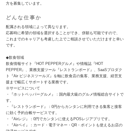
方を募集しています。
どんな仕事か
配属される領域によって異なります。
応募時に希望の領域を選択することができ、併願も可能ですので、
これまでのキャリアも考慮した上でご相談させていただけますと幸い
です。
◆飲食領域
飲食情報サイト『HOT PEPPERグルメ』や情報誌『HOT
PEPPER』、業務支援ツール『レストランボード』、SaaSプロダク
ト『Air ビジネスツールズ』を軸に飲食店の集客、業務支援、経営支
援まで幅広くサポートする業務です。
※サービスについて
・『ホットペッパーグルメ』：国内最大級のグルメ情報総合サイトで
す。
・『レストランボード』：0円からカンタンに利用できる集客と接客
に効く予約台帳サービスです。
・『Airレジ』：0円でカンタンに使えるPOSレジアプリです。
・『Airペイ』：カード・電子マネー・QR・ポイントも使えるお店の