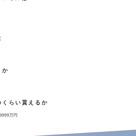
は
くか
のくらい貰えるか
 9999万円