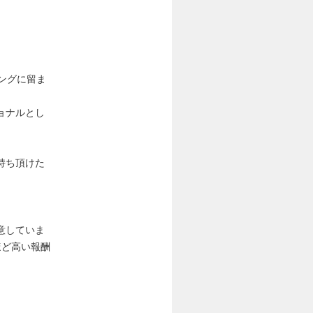
ングに留ま
ョナルとし
持ち頂けた
意していま
ほど高い報酬