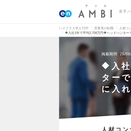
若手
ハイクラス求人TOP
営業系の転職
人材コ
🔶入社1年で平均2,708万円🔶ヘッドハン
掲載期間
26/08
🔶入
ター
に入れ
人材コン