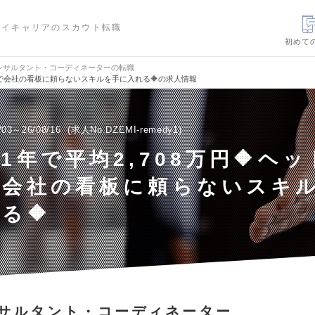
ハイキャリアのスカウト転職
初めて
ンサルタント・コーディネーターの転職
ターで会社の看板に頼らないスキルを手に入れる🔶の求人情報
/03～26/08/16
求人No.DZEMI-remedy1
社1年で平均2,708万円🔶ヘ
で会社の看板に頼らないスキ
る🔶
サルタント・コーディネーター