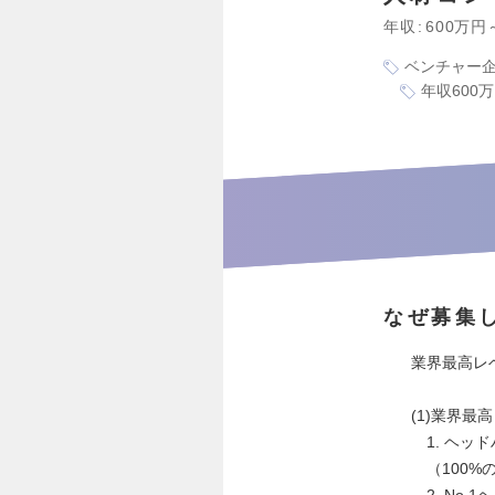
年収
600万円
ベンチャー
年収600
なぜ募集
業界最高レ
(1)業界
1. ヘッド
（100%の
2. No.