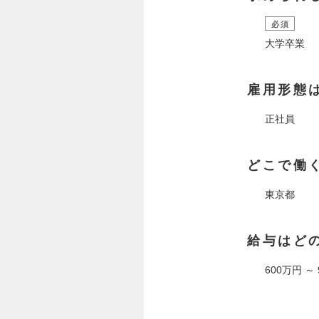
必須
大学卒業
雇用形態
正社員
どこで働
東京都
給与はど
600万円 ～