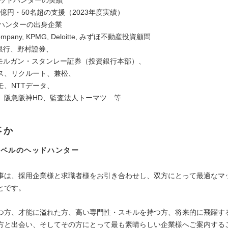
億円・50名超の支援（2023年度実績）
ドハンターの出身企業
ompany, KPMG, Deloitte, みずほ不動産投資顧問
銀行、野村證券、
モルガン・スタンレー証券（投資銀行本部）、
、リクルート、兼松、
モ、NTTデータ、
阪急阪神HD、監査法人トーマツ 等
事か
レベルのヘッドハンター
事は、採用企業様と求職者様をお引き合わせし、双方にとって最適なマ
とです。
つ方、才能に溢れた方、高い専門性・スキルを持つ方、将来的に飛躍す
方と出会い、そしてその方にとって最も素晴らしい企業様へご案内する