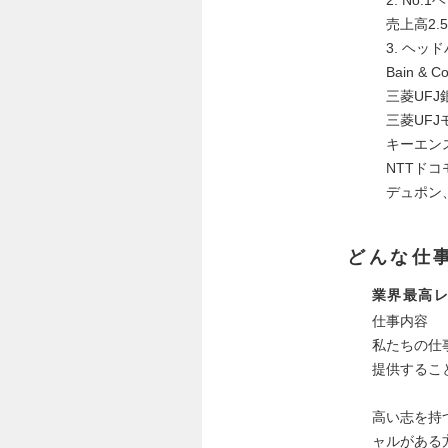
売上高2.5
3. ヘッ
Bain & C
三菱UFJ
三菱UFJ
キーエンス
NTTドコ
デュポン、
どんな仕
業界最高
仕事内容
私たちの仕
提供するこ
高い志を持
ャルがある