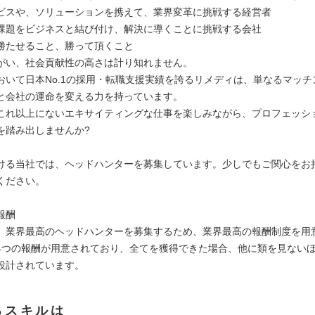
ビスや、ソリューションを携えて、業界変革に挑戦する経営者
課題をビジネスと結び付け、解決に導くことに挑戦する会社
勝たせること、勝って頂くこと
がい、社会貢献性の高さは計り知れません。
おいて日本No.1の採用・転職支援実績を誇るリメディは、単なるマッチ
と会社の運命を変える力を持っています。
これ以上にないエキサイティングな仕事を楽しみながら、プロフェッシ
を踏み出しませんか?
ける当社では、ヘッドハンターを募集しています。少しでもご関心をお
ください。
報酬
、業界最高のヘッドハンターを募集するため、業界最高の報酬制度を用
4つの報酬が用意されており、全てを獲得できた場合、他に類を見ない
設計されています。
るスキルは