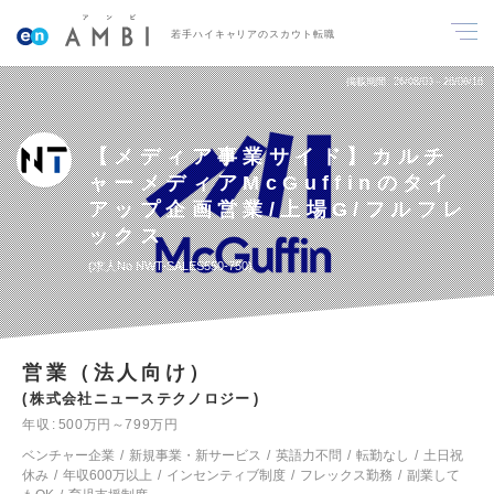
若手ハイキャリアのスカウト転職
掲載期間
26/08/03～26/08/16
【メディア事業サイド】カルチ
ャーメディアMcGuffinのタイ
アップ企画営業/上場G/フルフレ
ックス
求人No.NWT-SALES550-750
営業（法人向け）
株式会社ニューステクノロジー
年収
500万円～799万円
ベンチャー企業
新規事業・新サービス
英語力不問
転勤なし
土日祝
休み
年収600万以上
インセンティブ制度
フレックス勤務
副業して