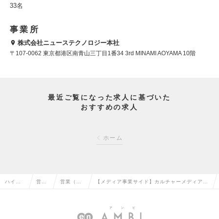
33名
事業所
株式会社ニューステクノロジー本社
〒107-0062 東京都港区南青山三丁目1番34 3rd MINAMI AOYAMA 10階
最近ご覧になった求人に基づいた
おすすめの求人
ホーム
ハイク
営業
営業（法
【メディア事業サイド】カルチャーメディアM
ラス求
系の
人向け）
cGuffinのタイアップ企画営業/上場G/フルフレ
人TOP
転職
の転職
ックスの求人情報