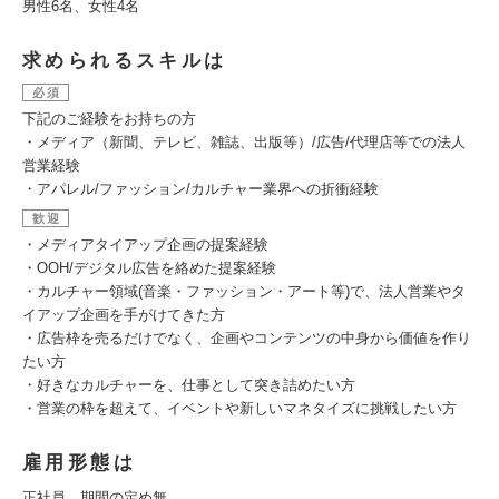
男性6名、女性4名
求められるスキルは
必須
下記のご経験をお持ちの方
・メディア（新聞、テレビ、雑誌、出版等）/広告/代理店等での法人
営業経験
・アパレル/ファッション/カルチャー業界への折衝経験
歓迎
・メディアタイアップ企画の提案経験
・OOH/デジタル広告を絡めた提案経験
・カルチャー領域(音楽・ファッション・アート等)で、法人営業やタ
イアップ企画を手がけてきた方
・広告枠を売るだけでなく、企画やコンテンツの中身から価値を作り
たい方
・好きなカルチャーを、仕事として突き詰めたい方
・営業の枠を超えて、イベントや新しいマネタイズに挑戦したい方
雇用形態は
正社員 期間の定め無