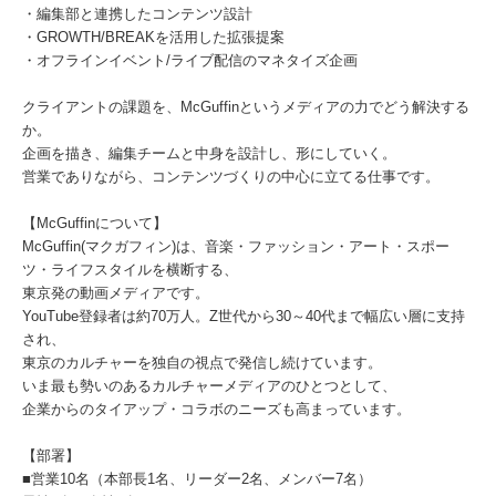
・編集部と連携したコンテンツ設計
・GROWTH/BREAKを活用した拡張提案
・オフラインイベント/ライブ配信のマネタイズ企画
クライアントの課題を、McGuffinというメディアの力でどう解決する
か。
企画を描き、編集チームと中身を設計し、形にしていく。
営業でありながら、コンテンツづくりの中心に立てる仕事です。
【McGuffinについて】
McGuffin(マクガフィン)は、音楽・ファッション・アート・スポー
ツ・ライフスタイルを横断する、
東京発の動画メディアです。
YouTube登録者は約70万人。Z世代から30～40代まで幅広い層に支持
され、
東京のカルチャーを独自の視点で発信し続けています。
いま最も勢いのあるカルチャーメディアのひとつとして、
企業からのタイアップ・コラボのニーズも高まっています。
【部署】
■営業10名（本部長1名、リーダー2名、メンバー7名）