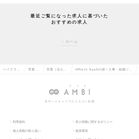
最近ご覧になった求人に基づいた
おすすめの求人
ホーム
ハイクラス
営業系
営業（法人向
HRtech SaaSの雄！人事・組織ソリ
求人TOP
の転職
け）の転職
ューション営業の求人情報
若手ハイキャリアのスカウト転職
利用規約
求人情報に関するポリシー
個人情報の取り扱い
推奨環境