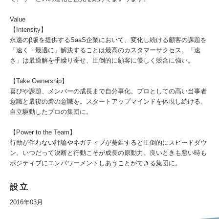
Value
【Intensity】
永遠のβ版を提供するSaaS企業において、変化し続ける顧客の課題を
「速く・最適に」解決することは最高のカスタマーサクセス。「速
さ」は最適解を手繰り寄せ、圧倒的に顧客に優しく競合に強い。
【Take Ownership】
喜びや課題、メンバーの成長まで自分事化。プロとしての高い当事者
意識と最後の砦の意識を。スタートアップマインドを体現し続ける、
自立駆動したプロの集団に。
【Power to the Team】
行動が伴わない評論やネガティブが蔓延すると圧倒的にスピードダウ
ン。いつだって決断と行動こそが成長の原動力。良いときも悪い時も
ポジティブにエンパワーメントしあうことができる集団に。
設立
2016年03月