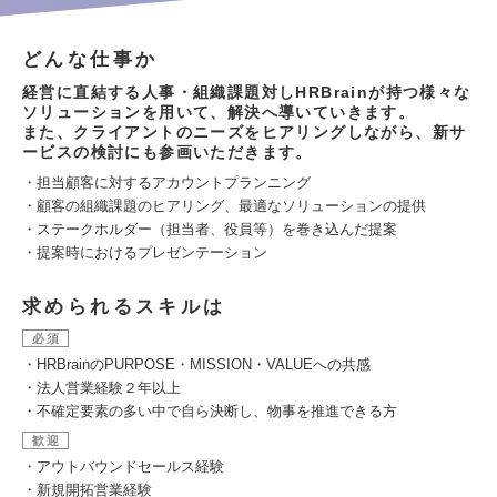
どんな仕事か
経営に直結する人事・組織課題対しHRBrainが持つ様々な
ソリューションを用いて、解決へ導いていきます。
また、クライアントのニーズをヒアリングしながら、新サ
ービスの検討にも参画いただきます。
・担当顧客に対するアカウントプランニング
・顧客の組織課題のヒアリング、最適なソリューションの提供
・ステークホルダー（担当者、役員等）を巻き込んだ提案
・提案時におけるプレゼンテーション
求められるスキルは
必須
・HRBrainのPURPOSE・MISSION・VALUEへの共感
・法人営業経験２年以上
・不確定要素の多い中で自ら決断し、物事を推進できる方
歓迎
・アウトバウンドセールス経験
・新規開拓営業経験