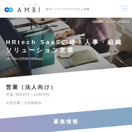
若手ハイキャリアのスカウト転職
掲載期間
26/07/28～26/08/10
HRtech SaaSの雄！人事・組織
ソリューション営業
求人No.DZEMI-HRBrain
営業（法人向け）
年収
500万円～1199万円
大手企業
土日祝休み
募集情報