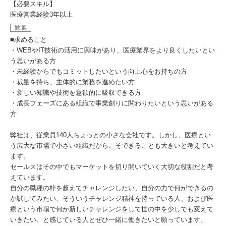
【必要スキル】
医療営業経験3年以上
歓迎
■求めること
・WEBやIT技術の活用に興味があり、医療業界をより良くしたいとい
う思いがある方
・未経験からでもコミットしたいという向上心をお持ちの方
・裁量を持ち、主体的に業務を進めたい方
・新しい知識や技術を意欲的に吸収できる方
・成長フェーズにある組織で事業創りに関わりたいという思いがある
方
弊社は、従業員140人ちょっとの小さな会社です。しかし、医療とい
う広大な市場で小さい組織だからこそできることも大きいと考えてい
ます。
セールスはその中でもマーケットを切り開いていく大切な役割だと考
えています。
自分の職種の枠を超えてチャレンジしたい、自分の力で何ができるの
か試してみたい、そういうチャレンジ精神を持っている人、および医
療という市場で何か新しいチャレンジをして世の中を少しでも変えて
いきたい、と感じている人とぜひ一緒に働きたいと願っています。