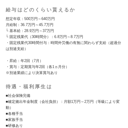
給与はどのくらい貰えるか
想定年収：500万円～640万円
月給制：36.7万円～45.7万円
└ 基本給：28.9万円～37万円
└ 固定残業代（30時間分）：6.8万円～8.7万円
・固定残業代30時間付与：時間外労働の有無に関わらず支給（超過分
は別途支給）
・昇給：年2回（7月）
・賞与：定期賞与年2回（各1ヵ月分）
※別途業績により決算賞与あり
待遇・福利厚生は
■社会保険完備
■確定拠出年金制度（会社負担）：月額1万円～2万円（等級により変
動）
■各種手当
■家族手当
■研修あり