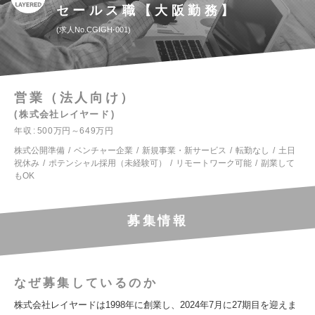
セールス職【大阪勤務】
求人No.CGIGH-001
営業（法人向け）
株式会社レイヤード
年収
500万円～649万円
株式公開準備
ベンチャー企業
新規事業・新サービス
転勤なし
土日
祝休み
ポテンシャル採用（未経験可）
リモートワーク可能
副業して
もOK
募集情報
なぜ募集しているのか
株式会社レイヤードは1998年に創業し、2024年7月に27期目を迎えま