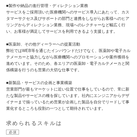
■製作や納品の進行管理・ディレクション業務
サービスをご採用頂いた医療機関へのサービス導入にあたって、カス
タマーサクセス及びサポートの部門と連携をしながらお客様へのヒア
リングからディレクション業務、現場へのレクチャーなど幅広く行
い、お客様が満足してサービスを利用できるよう支援します。
■医薬卸、その他ディーラーへの提案活動
弊社ではWEB等を通じたインバウンドだけでなく、医薬卸や電子カル
テメーカーと協力しながら医療機関へのプロモーションや案件獲得を
進めています。そのため、各エリアの医薬卸・電子カルテメーカと関
係構築を行うのも営業の大切な仕事です。
■新製品・サービスの企画と事業構築
営業部門が最もマーケットに近い位置で仕事をしているので、常に新
たな製品やサービスの種を探しています。社内にエンジニアからデザ
イナーまで揃っているため営業が企画した製品を自分でリードして事
業化するところも役割の一つとして期待されています。
求められるスキルは
必須