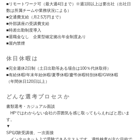
■リモートワーク可（最大週4日まで）※週1回以上は要出社（出社日
数は所属チームや業務状況による）
■交通費支給（月2.5万円まで）
■外部講座の受講費支給
■時差出勤制度導入
■退職金なし 企業型確定拠出年金制度あり
■屋内禁煙
休日休暇は
■完全週休2日制（土日出勤等ある場合は100％代休取得）
■有給休暇/年末年始休暇/夏季休暇/慶弔休暇特別休暇/GW休暇
（年間休日120日以上）
どんな選考プロセスか
書類選考・カジュアル面談
HPではわからない会社の雰囲気を感じ取ってもらえればと思いま
す。
▼
SPI試験受講後、一次面接
インターネット上で受験できるテストです。適性検査が主な目的で