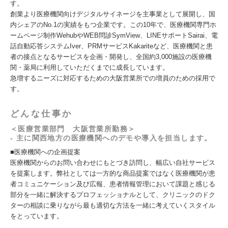
す。
創業より医療機関向けデジタルサイネージを主事業として展開し、国
内シェアのNo.1の実績をもつ企業です。この10年で、医療機関専門ホ
ームページ制作WehubやWEB問診SymView、LINEサポートSairai、電
話自動応答システムIver、PRMサービスKakariteなど、医療機関と患
者の接点となるサービスを企画・開発し、全国約3,000施設の医療機
関・薬局に利用していただくまでに成長しています。
急増するニーズに対応するための大阪営業所での増員のための採用で
す。
どんな仕事か
＜医療営業部門 大阪営業所勤務＞
- 主に関西地方の医療機関へのデモや導入を担当します。
■医療機関への企画提案
医療機関からのお問い合わせにもとづき訪問し、幅広い自社サービス
を提案します。弊社としては一方的な商品提案ではなく医療機関が患
者コミュニケーション及び広報、患者情報管理において課題と感じる
部分を一緒に解決するプロフェッショナルとして、クリニックのドク
ターの相談に乗りながら最も適切な方法を一緒に考えていくスタイル
をとっています。