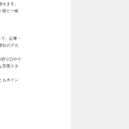
指せます。
ト様と一緒
して、記事・
弊社のアカ
はの切り口やテ
な営業スタ
ともポイン