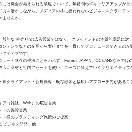
方には機会が与えられる環境ですので、年齢問わずキャリアアップが目
ド力を活かしながら、メディアの枠に捉われないビジネスをクライアン
きませんか。
一般的な"枠売り"の広告営業ではなく、クライアントの本質的課題に対
コンテンツなどの企画から実行までを一貫してプロデュースできるのが
ゼクティブです。
ュー・既存の手法にとらわれず、Forbes JAPAN、OCEANSならで
幅広い商材と社内アセットを使い、ニーズに答えていくクリエイティブ
・直クライアント・新規顧客・既存顧客と幅広いアプローチ先があるこ
ィア（雑誌、Web）の広告営業
ントの協賛営業
ント様のブランディング施策のご提案
よるビジネス開発 他