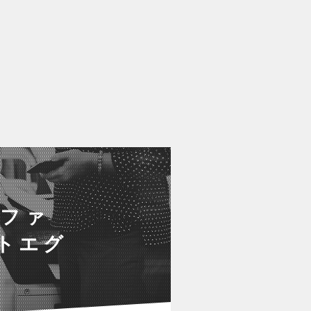
/ファ
ントエグ