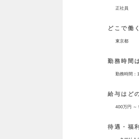
正社員
どこで働
東京都
勤務時間
勤務時間：10
給与はど
400万円 ～
待遇・福