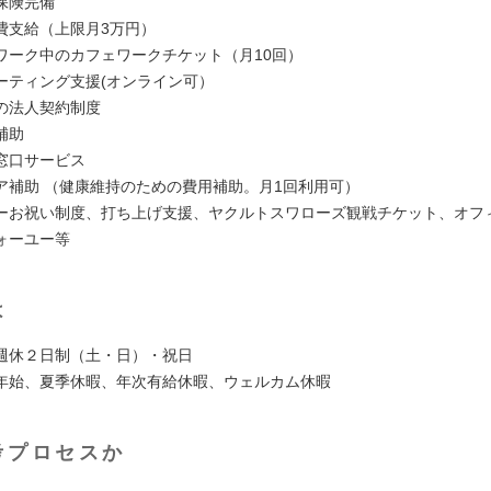
保険完備
費支給（上限月3万円）
ワーク中のカフェワークチケット（月10回）
ーティング支援(オンライン可）
の法人契約制度
補助
窓口サービス
ア補助 （健康維持のための費用補助。月1回利用可）
ーお祝い制度、打ち上げ支援、ヤクルトスワローズ観戦チケット、オフ
ォーユー等
は
週休２日制（土・日）・祝日
年始、夏季休暇、年次有給休暇、ウェルカム休暇
考プロセスか