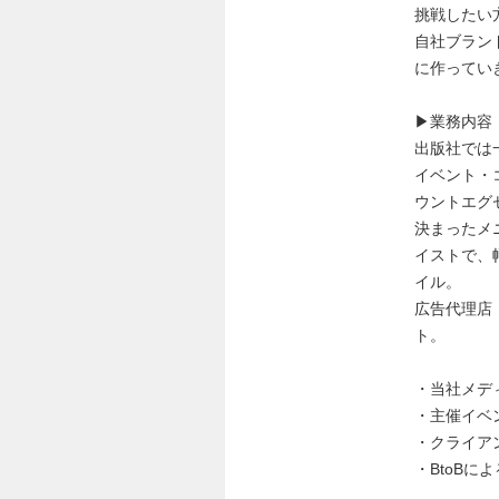
挑戦したい
自社ブラン
に作ってい
▶︎業務内容
出版社では
イベント・
ウントエグ
決まったメニ
イストで、
イル。
広告代理店
ト。
・当社メデ
・主催イベ
・クライア
・BtoBに