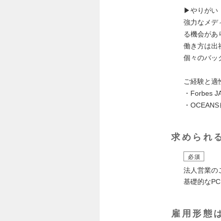
▶︎やりがい
強力なメデ
る機会があ
働き方は出
個々のバッ
ご経験と適
・Forbe
・OCEA
求められ
必須
法人営業の
基礎的なPCス
雇用形態