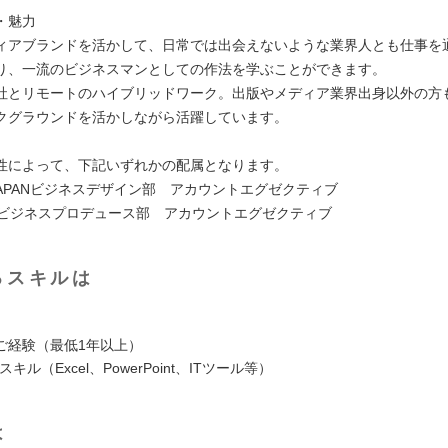
・魅力
ィアブランドを活かして、日常では出会えないような業界人とも仕事を
り、一流のビジネスマンとしての作法を学ぶことができます。
社とリモートのハイブリッドワーク。出版やメディア業界出身以外の方
クグラウンドを活かしながら活躍しています。
性によって、下記いずれかの配属となります。
s JAPANビジネスデザイン部 アカウントエグゼクティブ
NSビジネスプロデュース部 アカウントエグゼクティブ
るスキルは
ご経験（最低1年以上）
キル（Excel、PowerPoint、ITツール等）
は