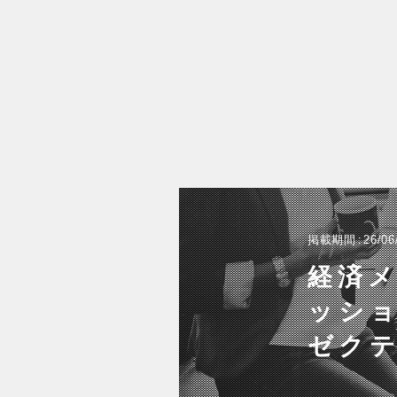
掲載期間
26/06
経済メ
ッショ
ゼク