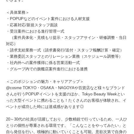
＜具体業務＞
・POPUPなどのイベント案件における人材支援
・応募対応/新規スタッフ面談
・受注案件における進行管理一式
（案件具体化・見積もり提示・スタッフアサイン・研修調整・当日
対応）
・請求支給業務一式（請求書発行/送付・スタッフ報酬計算・確定）
・業務委託スタッフとのリレーション業務（スケジュール調整等）
・社内外への案件獲得に係る営業活動一式
・グループ内での旗艦店案件進行における連携
＜このポジションの魅力・キャリアアップ＞
@cosme TOKYO・OSAKA・NAGOYAや百貨店など様々なブランド
さんが行うPOPUPイベントを支援のほか、Tokyo Beauty Weekとい
った大型イベントに携わることも！たくさんのお客様が体験され、イ
ベントが成功した時には達成感があります◎
20～30代の社員が活躍しており、少数精鋭で行っているため、一人ひ
とりの個性が尊重される環境です。「こんなことをやってみたい」と
自ら発信を行い、積極的に動いていくことも可能。意欲次第で自身の