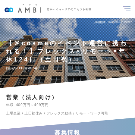
若手ハイキャリアのスカウト転職
掲載期間
26/07/30～26/08/12
【＠cosmeのイベント運営に携わ
れる！】フレックス×リモート×年
休124日（土日祝）
求人No.PDGGX-74
営業（法人向け）
年収
400万円～499万円
上場企業
土日祝休み
フレックス勤務
リモートワーク可能
募集情報