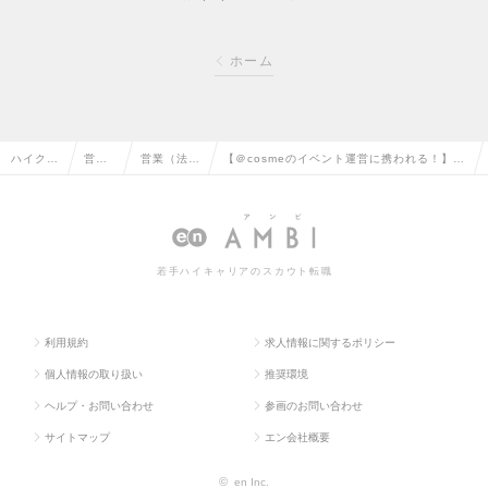
ホーム
ハイクラ
営業
営業（法人
【＠cosmeのイベント運営に携われる！】フ
ス求人T
系の
向け）の転
レックス×リモート×年休124日（土日祝）の
OP
転職
職
求人情報
若手ハイキャリアのスカウト転職
利用規約
求人情報に関するポリシー
個人情報の取り扱い
推奨環境
ヘルプ・お問い合わせ
参画のお問い合わせ
サイトマップ
エン会社概要
©
en Inc.