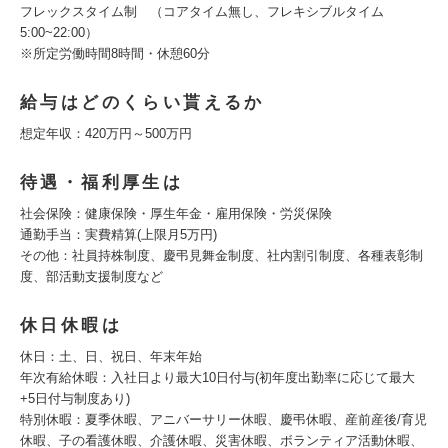
フレックスタイム制 （コアタイム無し、フレキシブルタイム
5:00~22:00）
※所定労働時間8時間・休憩60分
給与はどのくらい貰えるか
想定年収：420万円～500万円
待遇・福利厚生は
社会保険：健康保険・厚生年金・雇用保険・労災保険
通勤手当：実費精算(上限月5万円)
その他：社員持株制度、慶弔見舞金制度、社内割引制度、各種表彰制
度、部活動支援制度など
休日休暇は
休日：土、日、祝日、年末年始
年次有給休暇：入社日より最大10日付与(初年度出勤率に応じて最大
+5日付与制度あり)
特別休暇：夏季休暇、アニバーサリー休暇、慶弔休暇、産前産後/育児
休暇、子の看護休暇、介護休暇、災害休暇、ボランティア活動休暇、