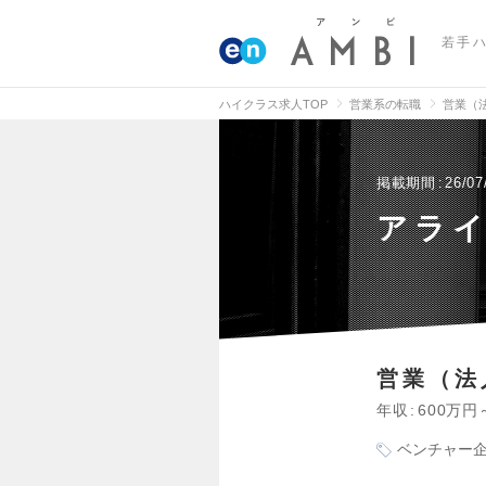
若手
ハイクラス求人TOP
営業系の転職
営業（
掲載期間
26/07
アラ
営業（法
年収
600万円
ベンチャー