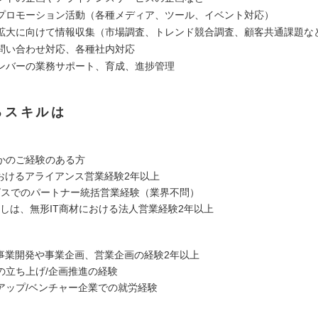
プロモーション活動（各種メディア、ツール、イベント対応）
拡大に向けて情報収集（市場調査、トレンド競合調査、顧客共通課題な
問い合わせ対応、各種社内対応
ンバーの業務サポート、育成、進捗管理
るスキルは
かのご経験のある方
におけるアライアンス営業経験2年以上
ービスでのパートナー統括営業経験（業界不問）
いしは、無形IT商材における法人営業経験2年以上
の事業開発や事業企画、営業企画の経験2年以上
の立ち上げ/企画推進の経験
アップ/ベンチャー企業での就労経験