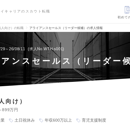
ハイキャリアのスカウト転職
初めて
法人向け）の転職
アライアンスセールス（リーダー候補）の求人情報
/29～26/08/11
求人No.WTH-s001
イアンスセールス（リーダー
人向け）
～899万円
企業
土日祝休み
年収600万以上
育児支援制度