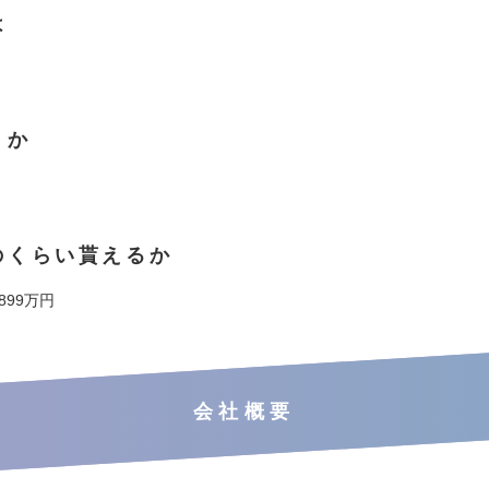
は
くか
のくらい貰えるか
 899万円
会社概要