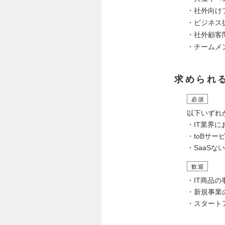
・社外向け
・ビジネス
・社外顧客
・チームメ
求められ
必須
以下いずれ
・IT業界
・toBサ
・SaaSな
歓迎
・IT商品
・新規事業
・スタート