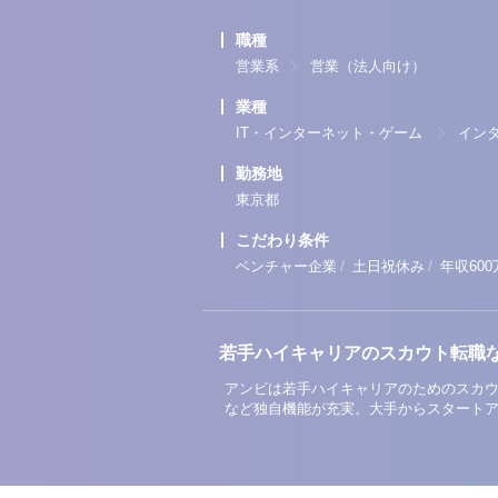
職種
営業系
営業（法人向け）
業種
IT・インターネット・ゲーム
イン
勤務地
東京都
こだわり条件
/
/
ベンチャー企業
土日祝休み
年収60
若手ハイキャリアのスカウト転職
アンビは若手ハイキャリアのためのスカウ
など独自機能が充実。大手からスタート