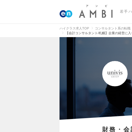
若手
ハイクラス求人TOP
コンサルタント系の転職
【会計コンサルタント/札幌】企業の経営に入り
財務・会