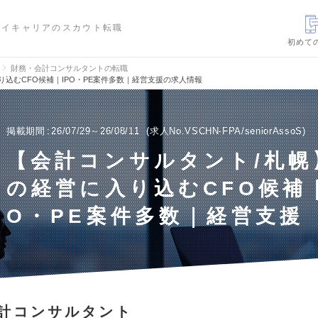
ハイキャリアのスカウト転職
初めて
財務・会計コンサルタントの転職
込むCFO候補｜IPO・PE案件多数｜経営支援の求人情報
掲載期間
26/07/29～26/08/11
求人No.VSCHN-FPA/seniorAssoS
【会計コンサルタント/札幌
の経営に入り込むCFO候補｜
O・PE案件多数｜経営支援
計コンサルタント