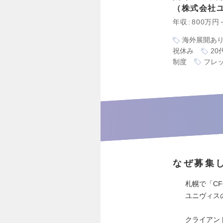
株式会社
年収
800万円
海外展開あ
祝休み
20
制度
フレ
なぜ募集
札幌で「C
ユニヴィス
クライアン