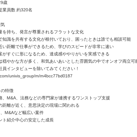
9歳
業員数 約320名
囲気
量を持ち、発言が尊重されるフラットな文化
で知識を共有する文化が根付いており、困ったときは誰でも相談可能
近い距離で仕事ができるため、学びのスピードが非常に速い
案がすぐに形になるため、達成感ややりがいを実感できる
は穏やかな方が多く、和気あいあいとした雰囲気の中でオンオフ両立可
社員インタビューを除いてみてください！
te.com/univis_group/m/m4bcc77bd0187
スの特徴
務、M&A、法務などの専門家が連携するワンストップ支援
の距離が近く、意思決定の現場に関われる
MI、M&Aなど幅広い案件
ント紹介中心の安定した成長