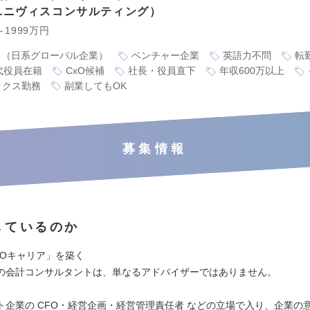
ユニヴィスコンサルティング
～1999万円
り（日系グローバル企業）
ベンチャー企業
英語力不問
転
代役員在籍
CxO候補
社長・役員直下
年収600万以上
ックス勤務
副業してもOK
募集情報
しているのか
FOキャリア」を築く
の会計コンサルタントは、単なるアドバイザーではありません。
ト企業の CFO・経営企画・経営管理責任者 などの立場で入り、企業の