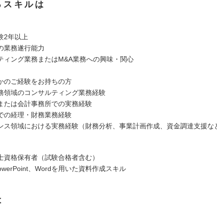
るスキルは
験2年以上
の業務遂行能力
ティング業務またはM&A業務への興味・関心
かのご経験をお持ちの方
務領域のコンサルティング業務経験
または会計事務所での実務経験
での経理・財務業務経験
ンス領域における実務経験（財務分析、事業計画作成、資金調達支援な
士資格保有者（試験合格者含む）
PowerPoint、Wordを用いた資料作成スキル
は