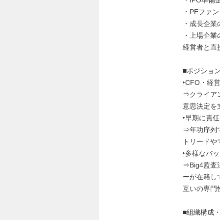
・IPO準
・PEファン
・成長企業
・上場企業
経営者と直
■ポジショ
‣CFO・
⇒クライア
意思決定を
‣早期に責
⇒年功序列
トリードや
‣多様なバ
⇒Big4
ーが在籍し
互いの専門
■組織構成