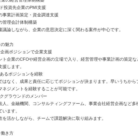
備企業の経営管理体制構築
ド投資先企業のPMI支援
の事業計画策定・資金調達支援
の管理会計体制構築
接議論しながら、企業の意思決定に深く関わる案件が中心です。
ンの魅力
経営企画ポジションで企業支援
ント企業のCFOや経営企画の立場で入り、経営管理や事業計画の策定な
支援します。
任あるポジションを経験
ではなく、成果と責任に応じてポジションが決まります。早いうちから
マネジメントを経験することが可能です。
ックグラウンドのメンバー
監査法人、金融機関、コンサルティングファーム、事業会社経営企画など多
ています。
性を活かしながら、チームで課題解決に取り組みます。
・働き方