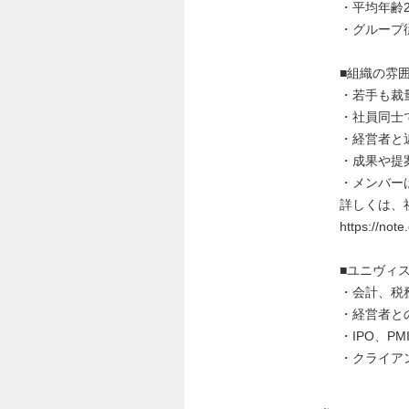
・平均年齢2
・グループ従
■組織の雰
・若手も裁
・社員同士
・経営者と
・成果や提
・メンバー
詳しくは、
https://no
■ユニヴィ
・会計、税
・経営者と
・IPO、P
・クライア