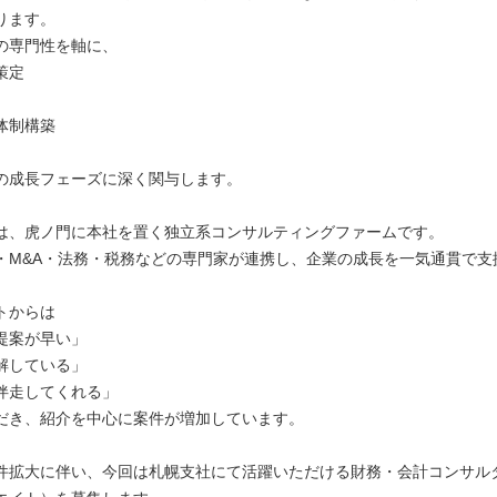
ります。
の専門性を軸に、
策定
体制構築
の成長フェーズに深く関与します。
は、虎ノ門に本社を置く独立系コンサルティングファームです。
・M&A・法務・税務などの専門家が連携し、企業の成長を一気通貫で支
トからは
提案が早い」
解している」
伴走してくれる」
だき、紹介を中心に案件が増加しています。
件拡大に伴い、今回は札幌支社にて活躍いただける財務・会計コンサル