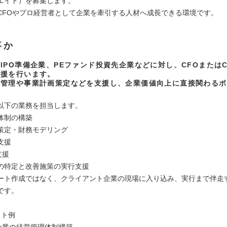
エイト）を募集します。
CFOやプロ経営者として企業を牽引する人材へ成長できる環境です。
事か
IPO準備企業、PEファンド投資先企業などに対し、CFOまたは
支援を行います。
営管理や事業計画策定などを支援し、企業価値向上に直接関わるポ
以下の業務を担当します。
体制の構築
策定・財務モデリング
支援
支援
の特定と改善施策の実行支援
ート作成ではなく、クライアント企業の現場に入り込み、実行まで伴走
です。
クト例