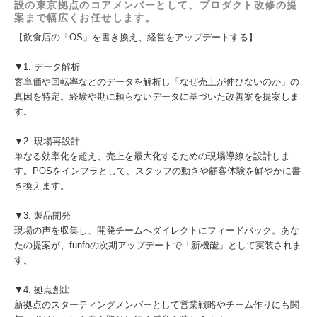
設の東京拠点のコアメンバーとして、プロダクト改修の提
案まで幅広くお任せします。
【飲食店の「OS」を書き換え、経営をアップデートする】
▼1. データ解析
客単価や回転率などのデータを解析し「なぜ売上が伸びないのか」の
真因を特定。経験や勘に頼らないデータに基づいた改善案を提案しま
す。
▼2. 現場再設計
単なる効率化を超え、売上を最大化するための現場導線を設計しま
す。POSをインフラとして、スタッフの動きや顧客体験を鮮やかに書
き換えます。
▼3. 製品開発
現場の声を収集し、開発チームへダイレクトにフィードバック。あな
たの提案が、funfoの次期アップデートで「新機能」として実装されま
す。
▼4. 拠点創出
新拠点のスターティングメンバーとして営業戦略やチーム作りにも関