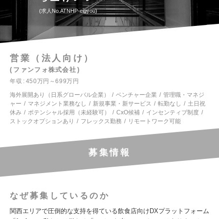
求人No.ATNHP-eigyou
営業（法人向け）
ファンフォ株式会社
年収
450万円～699万円
海外展開あり（日系グローバル企業）
ベンチャー企業
管理職・マネジ
ャー
マネジメント業務なし
新規事業・新サービス
転勤なし
土日祝
休み
ポテンシャル採用（未経験可）
CxO候補
インセンティブ制度
ストックオプションあり
フレックス勤務
リモートワーク可能
募集情報
なぜ募集しているのか
関西エリアで圧倒的な支持を得ている飲食店向けDXプラットフォーム