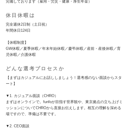
完備しております（雇用・労災・健康・厚生年金）
休日休暇は
完全週休2日制（土日祝）
年間休日124日
【休暇制度】
GW休暇／夏季休暇／年末年始休暇／慶弔休暇／産前・産後休暇／育
児休暇／介護休暇
どんな選考プロセスか
【まずはカジュアルにお話ししましょう！選考感のない面談からスタ
ート】
▼1. カジュアル面談（CHRO）
まずはオンラインで。funfoが目指す世界観や、東京拠点の立ち上げミ
ッションについてCHROから直接お伝えします。相互の理解を深める
場ですので、準備は不要です。
▼2. CEO面談