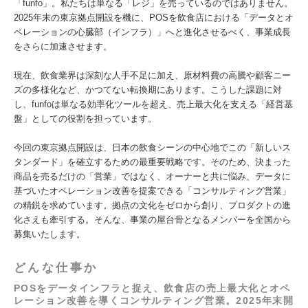
「funfo」。私たちは単なる「レジ」を売っているのではありません。
2025年末の東京拠点開設を機に、POSを飲食店における「データとオ
ペレーションの心臓部（インフラ）」へと進化させるべく、事業成長
をさらに加速させます。
現在、飲食業界は深刻な人手不足に加え、原材料費の高騰や顧客ニー
ズの多様化など、かつてない転換期にあります。こうした課題に対
し、funfoは単なる効率化ツールを超え、売上最大化を支える「経営基
盤」としての役割を担っています。
今回の東京拠点開設は、日本の飲食シーンの中心地でこの「新しいス
タンダード」を確立するための最重要戦略です。そのため、決まった
商品を売るだけの「営業」ではなく、オーナーと共に悩み、データに
基づいたオペレーション改善を提案できる「コンサルティング営業」
の精鋭を求めています。拠点の文化をゼロから創り、プロダクトの進
化さえも牽引する。そんな、事業の屋台骨となるメンバーを全国から
募集いたします。
どんな仕事か
POSをデータインフラと捉え、飲食店の売上最大化とオペ
レーション改善を導くコンサルティング営業。2025年末開