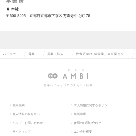
事業所
本社
〒600-8405 京都府京都市下京区 万寿寺中之町 78
ハイクラス
営業系
営業（法人向
飲食店向けDX営業／東京拠点立ち
求人TOP
の転職
け）の転職
上げメンバーの求人情報
若手ハイキャリアのスカウト転職
利用規約
求人情報に関するポリシー
個人情報の取り扱い
推奨環境
ヘルプ・お問い合わせ
参画のお問い合わせ
サイトマップ
エン会社概要