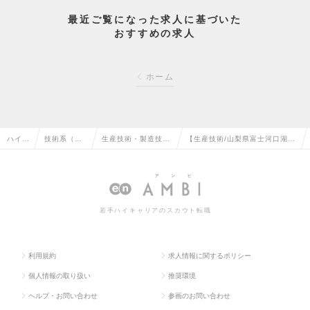
最近ご覧になった求人に基づいた
おすすめの求人
ホーム
ハイク
技術系（電
生産技術・製造技
【生産技術/山梨県富士河口湖】
ラス求
気・電子・
術・エンジニアリン
半導体・電子部品の総合メーカ
人TO
半導体）の
グ（電気・電子）の
ー/年休124日/転勤なしの求人
P
転職
転職
情報
若手ハイキャリアのスカウト転職
利用規約
求人情報に関するポリシー
個人情報の取り扱い
推奨環境
ヘルプ・お問い合わせ
参画のお問い合わせ