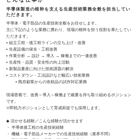
半導体製造の根幹を支える生産技術業務全般を担当してい
ただきます。
半導体・電子部品の生産技術全般をお任せします。
主に下記のような業務に携わり、現場の根幹を担う役割を果たしてい
ただきます。
• 組立工程・後工程ラインの立ち上げ・改善
• 生産設備の保全・工程改善
• 作業分析 → 設計 → 導入 → 稼働までの一連改善
• 生産性・品質・安全性の向上活動
• 新製品量産に向けた技術課題の解決
• コストダウン・工法設計など幅広い技術業務
• 既存顧客からの依頼品の試作対応業務
現場密着で、改善～導入～稼働まで裁量を持ち取り組めるポジション
です。
※即戦力ポジションとして育成前提でも採用します。
◆ 活かせる経験／こんな経験が活かせます
・ 半導体後工程の生産技術経験
・ 機械・電子部品メーカーでの生産技術経験（業界不問）