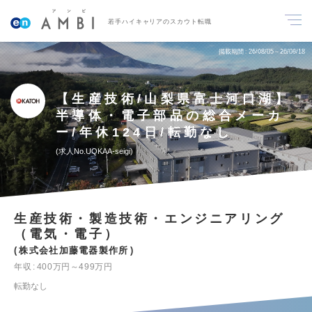
若手ハイキャリアのスカウト転職
掲載期間
26/08/05～26/08/18
【生産技術/山梨県富士河口湖】
半導体・電子部品の総合メーカ
ー/年休124日/転勤なし
求人No.UQKAA-seigi
生産技術・製造技術・エンジニアリング
（電気・電子）
株式会社加藤電器製作所
年収
400万円～499万円
転勤なし