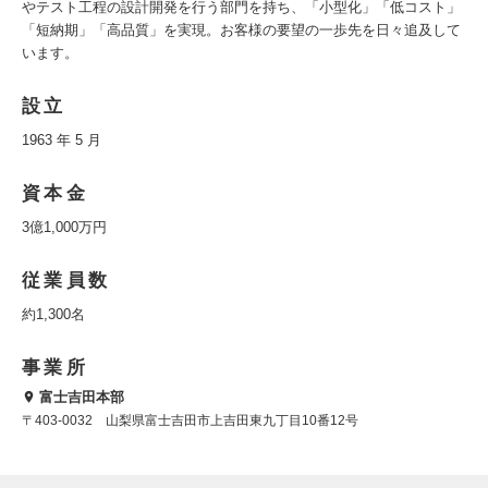
やテスト工程の設計開発を行う部門を持ち、「小型化」「低コスト」
「短納期」「高品質」を実現。お客様の要望の一歩先を日々追及して
います。
設立
1963 年 5 月
資本金
3億1,000万円
従業員数
約1,300名
事業所
富士吉田本部
〒403-0032 山梨県富士吉田市上吉田東九丁目10番12号