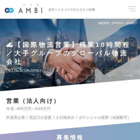
若手ハイキャリアのスカウト転職
掲載期間
26/08/04～26/08/17
🌊【国際物流営業】残業10時間程
／大手グループのグローバル物流
会社
求人No.ACDE-797917
営業（法人向け）
年収
400万円～649万円
外資系企業
英語力が必要
土日祝休み
ポテンシャル採用（未経験可）
募集情報