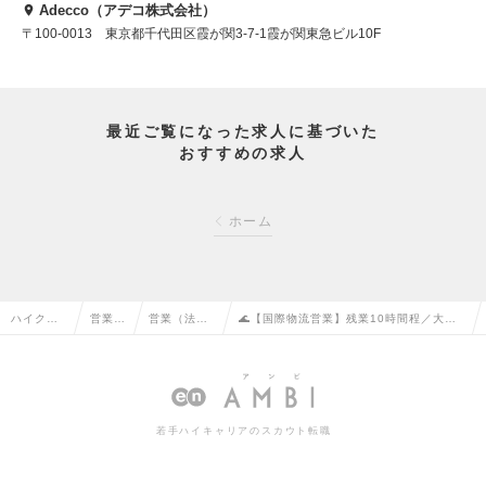
Adecco（アデコ株式会社）
〒100-0013 東京都千代田区霞が関3-7-1霞が関東急ビル10F
最近ご覧になった求人に基づいた
おすすめの求人
ホーム
ハイクラ
営業系
営業（法人
🌊【国際物流営業】残業10時間程／大手
ス求人TO
の転職
向け）の転
グループのグローバル物流会社の求人情報
P
職
若手ハイキャリアのスカウト転職