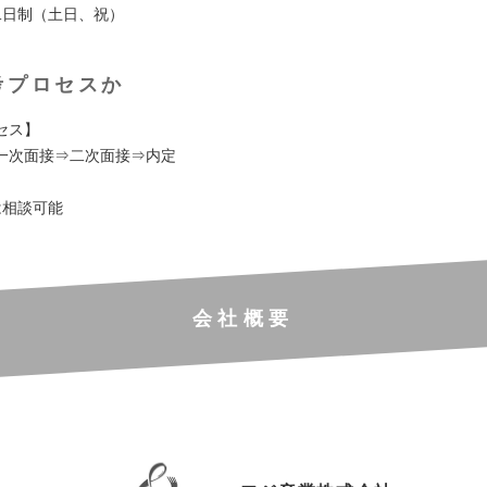
二日制（土日、祝）
考プロセスか
セス】
一次面接⇒二次面接⇒内定
は相談可能
会社概要