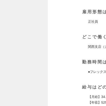
雇用形態
正社員
どこで働
関西支店（大
勤務時間
●フレック
給与はど
【月給】34
【年収】52