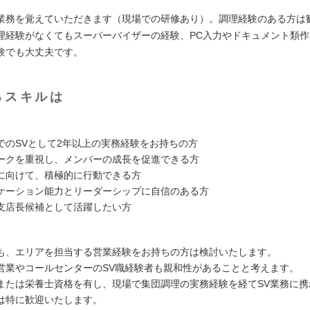
業務を覚えていただきます（現場での研修あり）。調理経験のある方は
理経験がなくてもスーパーバイザーの経験、PC入力やドキュメント類
験でも大丈夫です。
るスキルは
でのSVとして2年以上の実務経験をお持ちの方
ークを重視し、メンバーの成長を促進できる方
に向けて、積極的に行動できる方
ケーション能力とリーダーシップに自信のある方
支店長候補として活躍したい方
も、エリアを担当する営業経験をお持ちの方は検討いたします。
営業やコールセンターのSV職経験者も親和性があることと考えます。
または栄養士資格を有し、現場で集団調理の実務経験を経てSV業務に携
は特に歓迎いたします。