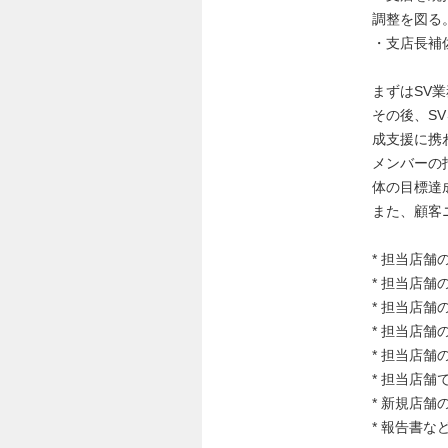
調整を図る
・支店長補
まずはSV
その後、S
成支援に携
メンバーの
体の目標達
また、顧客
* 担当店舗
* 担当店舗
* 担当店
* 担当店舗
* 担当店
* 担当店
* 新規店舗
* 報告書