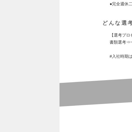
●完全週休
どんな選
【選考プロ
書類選考⇒
#入社時期