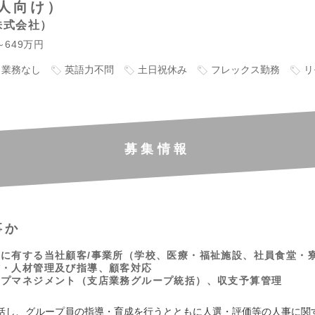
人向け）
株式会社
～649万円
ト業務なし
英語力不問
土日祝休み
フレックス勤務
リ
募集情報
事か
に有する当社顧客/事業所（学校、医療・福祉施設、社員食堂・
材・人材管理及び指導、顧客対応
ープマネジメント（支店業務グループ統括）、収支予算管理
括し、グループ員の指導・育成を行うとともに人選・評価等の人事に関