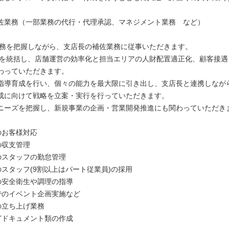
。
佐業務（一部業務の代行・代理承認、マネジメント業務 など）
業務を把握しながら、支店長の補佐業務に従事いただきます。
Vを統括し、店舗運営の効率化と担当エリアの人財配置適正化、顧客接遇
わっていただきます。
指導育成を行い、個々の能力を最大限に引き出し、支店長と連携しなが
成に向けて戦略を立案・実行を行っていただきます。
ニーズを把握し、新規事業の企画・営業開発推進にも関わっていただき
のお客様対応
の収支管理
舗のスタッフの勤怠管理
のスタッフ(9割以上はパート従業員)の採用
舗の安全衛生や調理の指導
舗でのイベント企画実施など
の立ち上げ業務
などドキュメント類の作成