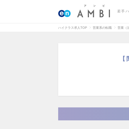
若手
ハイクラス求人TOP
営業系の転職
営業（
【