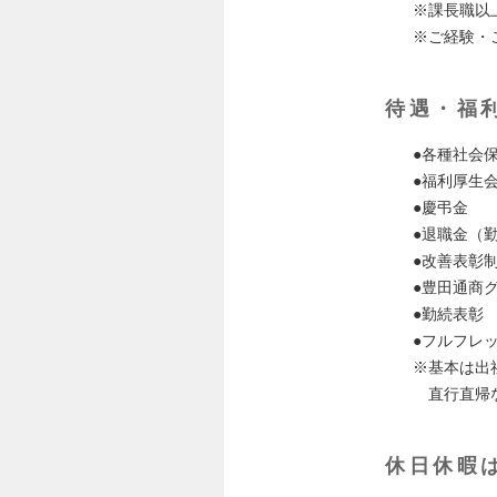
※課長職以
※ご経験・
待遇・福
●各種社会
●福利厚生会
●慶弔金
●退職金（
●改善表彰
●豊田通商
●勤続表彰
●フルフレッ
※基本は出
直行直帰な
休日休暇