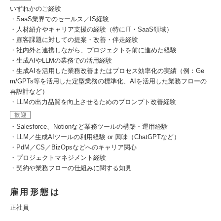
いずれかのご経験
・SaaS業界でのセールス／IS経験
・人材紹介やキャリア支援の経験（特にIT・SaaS領域）
・顧客課題に対しての提案・改善・伴走経験
・社内外と連携しながら、プロジェクトを前に進めた経験
・生成AIやLLMの業務での活用経験
・生成AIを活用した業務改善またはプロセス効率化の実績（例：Ge
m/GPTs等を活用した定型業務の標準化、AIを活用した業務フローの
再設計など）
・LLMの出力品質を向上させるためのプロンプト改善経験
歓迎
・Salesforce、Notionなど業務ツールの構築・運用経験
・LLM／生成AIツールの利用経験 or 興味（ChatGPTなど）
・PdM／CS／BizOpsなどへのキャリア関心
・プロジェクトマネジメント経験
・契約や業務フローの仕組みに関する知見
雇用形態は
正社員