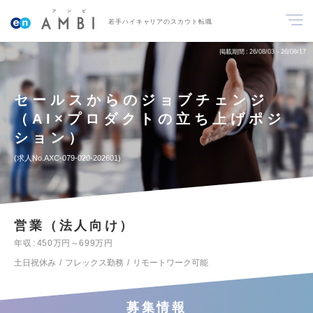
若手ハイキャリアのスカウト転職
掲載期間
26/08/03～26/08/17
セールスからのジョブチェンジ
（AI×プロダクトの立ち上げポジ
ション）
求人No.AXC-079-020-202601
営業（法人向け）
年収
450万円～699万円
土日祝休み
フレックス勤務
リモートワーク可能
募集情報