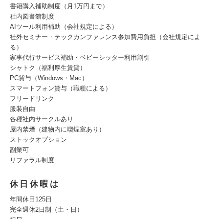
書籍購入補助制度（月1万円まで）
社内図書館制度
AIツール利用補助（会社規定による）
社外セミナー・テックカンファレンス参加費用負担（会社規定によ
る）
家事代行サービス補助・ベビーシッター利用割引
シャトク（福利厚生賃貸）
PC貸与（Windows・Mac）
スマートフォン貸与（職種による）
フリードリンク
服装自由
各種社内サークルあり
屋内禁煙（建物内に喫煙室あり）
ストックオプション
副業可
リファラル制度
休日休暇は
年間休日125日
完全週休2日制（土・日）