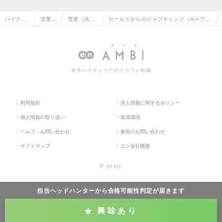
ハイクラ
営業系
営業（法人
セールスからのジョブチェンジ（AI×プロ
ス求人TO
の転職
向け）の転
ダクトの立ち上げポジション）の求人情報
P
職
若手ハイキャリアのスカウト転職
利用規約
求人情報に関するポリシー
個人情報の取り扱い
推奨環境
ヘルプ・お問い合わせ
参画のお問い合わせ
サイトマップ
エン会社概要
©
en Inc.
担当ヘッドハンターから
合格可能性判定
が届きます
興味あり