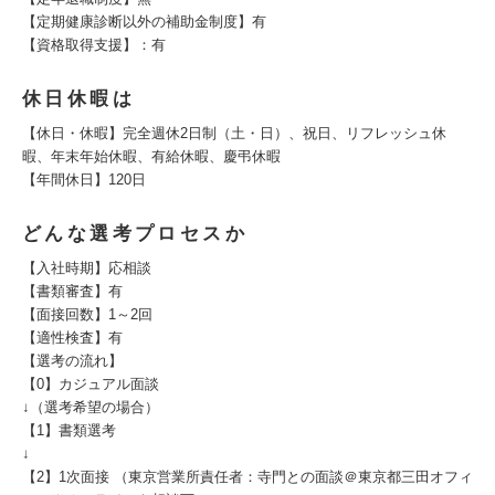
【定期健康診断以外の補助金制度】有
【資格取得支援】：有
休日休暇は
【休日・休暇】完全週休2日制（土・日）、祝日、リフレッシュ休
暇、年末年始休暇、有給休暇、慶弔休暇
【年間休日】120日
どんな選考プロセスか
【入社時期】応相談
【書類審査】有
【面接回数】1～2回
【適性検査】有
【選考の流れ】
【0】カジュアル面談
↓（選考希望の場合）
【1】書類選考
↓
【2】1次面接 （東京営業所責任者：寺門との面談＠東京都三田オフィ