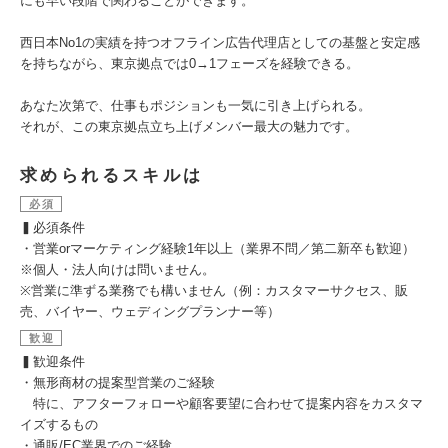
にも早い段階で関わることができます。
西日本No1の実績を持つオフライン広告代理店としての基盤と安定感
を持ちながら、東京拠点では0→1フェーズを経験できる。
あなた次第で、仕事もポジションも一気に引き上げられる。
それが、この東京拠点立ち上げメンバー最大の魅力です。
求められるスキルは
必須
▍必須条件
・営業orマーケティング経験1年以上（業界不問／第二新卒も歓迎）
※個人・法人向けは問いません。
※営業に準ずる業務でも構いません（例：カスタマーサクセス、販
売、バイヤー、ウェディングプランナー等）
歓迎
▍歓迎条件
・無形商材の提案型営業のご経験
特に、アフターフォローや顧客要望に合わせて提案内容をカスタマ
イズするもの
・通販/EC業界でのご経験