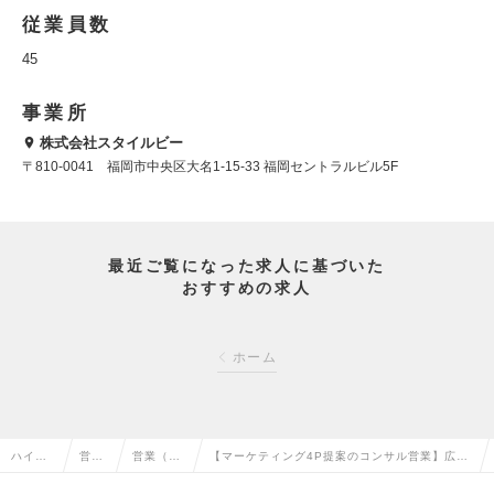
従業員数
45
事業所
株式会社スタイルビー
〒810-0041 福岡市中央区大名1-15-33 福岡セントラルビル5F
最近ご覧になった求人に基づいた
おすすめの求人
ホーム
ハイク
営業
営業（法
【マーケティング4P提案のコンサル営業】広
ラス求
系の
人向け）
告・商品・価格・リピートの全てを提案｜東京