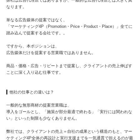
弊社は広告代理店ではありますが、一般的な広告代理店とは大きく異
なります。
単なる広告媒体の提案ではなく、
「マーケティング4P（Promotion・Price・Product・Place）」全てに
踏み込んで提案する会社です。。
ですから、本ポジションは、
広告媒体だけを提案する営業職ではありません。
商品・価格・広告・リピートまで提案し、クライアントの売上伸ばす
ことに深く入り込む仕事です。
▍他社の仕事との違いは？
一般的な無形商材の提案営業職は、
導入をゴールとし、「施策が部分最適で終わる」「実行には関われな
い」といった制限も少なくありません。
弊社では、クライアントの売上＝自社の成果という構造のもと、マー
ケティング4P全体の再設計と実行支援までを一気通貫で担えるのが最