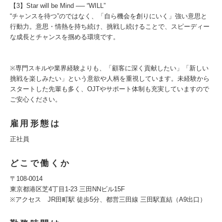
【3】Star will be Mind ── “WILL”
“チャンスを待つ”のではなく、「自ら機会を創りにいく」強い意思と
行動力。意思・情熱を持ち続け、挑戦し続けることで、スピーディー
な成長とチャンスを掴める環境です。
※専門スキルや業界経験よりも、「顧客に深く貢献したい」「新しい
挑戦を楽しみたい」という意欲や人柄を重視しています。未経験から
スタートした先輩も多く、OJTやサポート体制も充実していますので
ご安心ください。
雇用形態は
正社員
どこで働くか
〒108-0014
東京都港区芝4丁目1‐23 三田NNビル15F
※アクセス JR田町駅 徒歩5分、都営三田線 三田駅直結（A9出口）