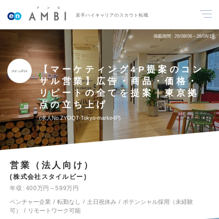
若手ハイキャリアのスカウト転職
掲載期間
26/08/06～26/08/19
【マーケティング4P提案のコン
サル営業】広告・商品・価格・
リピートの全てを提案｜東京拠
点の立ち上げ
求人No.ZYOQT-Tokyo-marke4P
営業（法人向け）
株式会社スタイルビー
年収
400万円～599万円
ベンチャー企業
転勤なし
土日祝休み
ポテンシャル採用（未経験
可）
リモートワーク可能