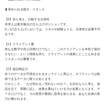
▍求められる能力・スタンス
【0】自ら考え、行動する主体性
本求人は東京拠点の立ち上げポジションです。
0→1の立ち上げにおいては、スキルや経験よりも、主体性が必要不可
欠です。
【1】クライアント愛
単なる数字や売上目標だけでなく、「このクライアントを本気で成功
させたい」という情熱を持ち、クライアントの成果にとことん向き合
うスタンスが重要です。
【2】仮説検証力
全てのデータが可視化されるオンラインと異なり、オフラインでは取
得できるデータに限りがあります。
だからこそ、「なぜ売れる／売れないのか？」を自分なりに考え、仮
説を立て、実際に試し、改善を重ねていける力が必要となります。デ
ータだけでなく、その背景や要因に思考を巡らせる、あなた自身の実
力が磨かれます。