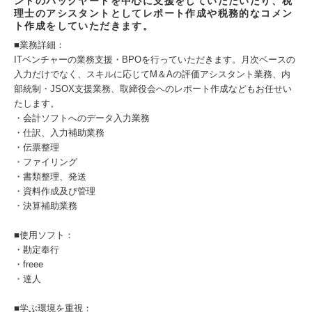
ントのバックヤードを中心に支援をしていただいたり、税
理士のアシスタントとしてレポート作成や税務的なコメン
ト作成をしていただきます。
■業務詳細：
ITベンチャーの業務支援・BPOを行っていただきます。月次ベースの
入力だけでなく、スキルに応じてM＆Aの評価アシスタント業務、内
部統制・JSOX支援業務、取締役会へのレポート作成などもお任せい
たします。
・会計ソフトへのデータ入力業務
・仕訳、入力補助業務
・伝票整理
・ファイリング
・書類整理、発送
・資料作成及び管理
・決算補助業務
■使用ソフト：
・勘定奉行
・freee
・達人
■学ぶ環境を重視：