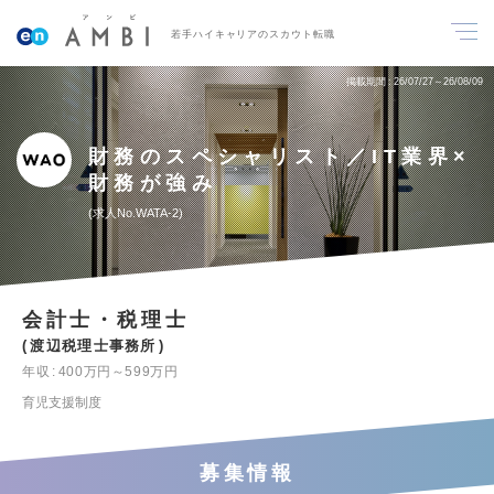
若手ハイキャリアのスカウト転職
掲載期間
26/07/27～26/08/09
財務のスペシャリスト／IT業界×
財務が強み
求人No.WATA-2
会計士・税理士
渡辺税理士事務所
年収
400万円～599万円
育児支援制度
募集情報