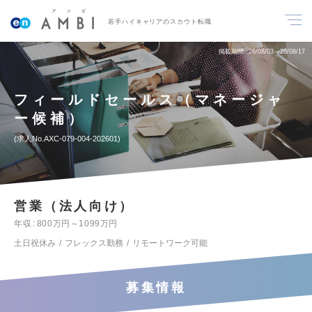
若手ハイキャリアのスカウト転職
掲載期間
26/08/03～26/08/17
フィールドセールス（マネージャ
ー候補）
求人No.AXC-079-004-202601
営業（法人向け）
年収
800万円～1099万円
土日祝休み
フレックス勤務
リモートワーク可能
募集情報