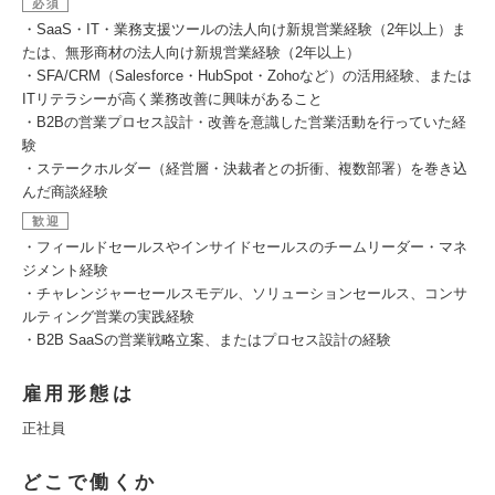
必須
・SaaS・IT・業務支援ツールの法人向け新規営業経験（2年以上）ま
たは、無形商材の法人向け新規営業経験（2年以上）
・SFA/CRM（Salesforce・HubSpot・Zohoなど）の活用経験、または
ITリテラシーが高く業務改善に興味があること
・B2Bの営業プロセス設計・改善を意識した営業活動を行っていた経
験
・ステークホルダー（経営層・決裁者との折衝、複数部署）を巻き込
んだ商談経験
歓迎
・フィールドセールスやインサイドセールスのチームリーダー・マネ
ジメント経験
・チャレンジャーセールスモデル、ソリューションセールス、コンサ
ルティング営業の実践経験
・B2B SaaSの営業戦略立案、またはプロセス設計の経験
雇用形態は
正社員
どこで働くか