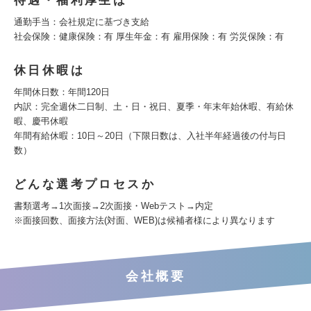
待遇・福利厚生は
通勤手当：会社規定に基づき支給
社会保険：健康保険：有 厚生年金：有 雇用保険：有 労災保険：有
休日休暇は
年間休日数：年間120日
内訳：完全週休二日制、土・日・祝日、夏季・年末年始休暇、有給休
暇、慶弔休暇
年間有給休暇：10日～20日（下限日数は、入社半年経過後の付与日
数）
どんな選考プロセスか
書類選考→1次面接→2次面接・Webテスト→内定
※面接回数、面接方法(対面、WEB)は候補者様により異なります
会社概要