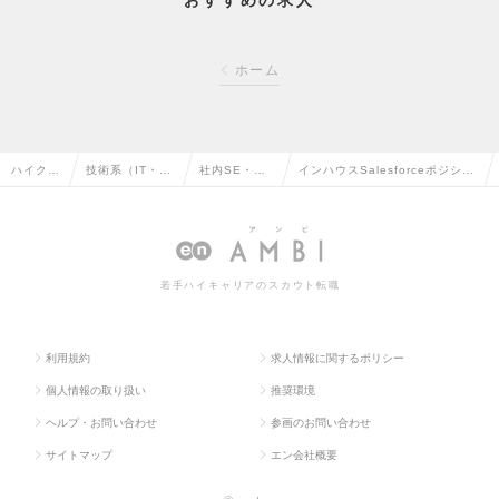
おすすめの求人
ホーム
ハイクラ
技術系（IT・W
社内SE・シ
インハウスSalesforceポジショ
ス求人T
eb・通信系）の
ステム管理の
ン/経営戦略の核に/業務変革の
OP
転職
転職
求人情報
若手ハイキャリアのスカウト転職
利用規約
求人情報に関するポリシー
個人情報の取り扱い
推奨環境
ヘルプ・お問い合わせ
参画のお問い合わせ
サイトマップ
エン会社概要