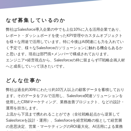
なぜ募集しているのか
弊社はSalesforce導入企業の中でも上位10%に入る活用企業であり、
レポート・ダッシュボードを使ったKPI管理やカスタムオブジェクト
を様々な用途で活用しています。特に今後はAI関連にも力を入れてい
く予定で、様々なSalesforceのソリューションに触れる機会もあるか
と思います。現在は部門長+メンバーで構成されております。
エンジニア×経営視点から、Salesforceの枠に留まらずIT戦略企画人材
へと成長していって頂きたいです。
どんな仕事か
弊社は過去約30年にわたり約10万人以上の顧客データを蓄積しており
ます。そのデータをフルで活用し、Salesforce関連ソリューションを
使用したCRMマーケティング、業務改善プロジェクト、などの設計・
運用を担当します。
上流から下流まで携われることができ（全社戦略起点から逆算して
Salesforceを設計・運用）、Salesforceを経営戦略の核として経営層
の意思決定、営業・マーケティングのROI最大化、AI活用による業務