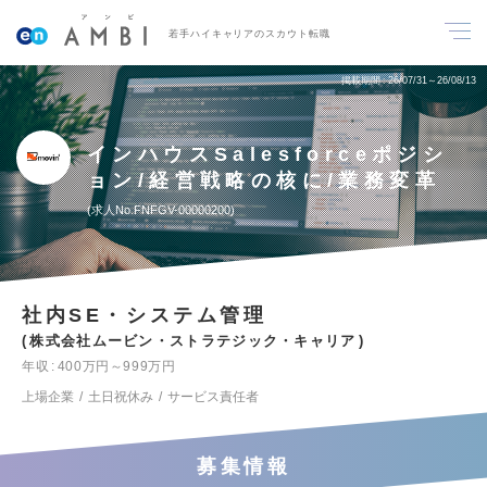
若手ハイキャリアのスカウト転職
掲載期間
26/07/31～26/08/13
インハウスSalesforceポジシ
ョン/経営戦略の核に/業務変革
求人No.FNFGV-00000200
社内SE・システム管理
株式会社ムービン・ストラテジック・キャリア
年収
400万円～999万円
上場企業
土日祝休み
サービス責任者
募集情報