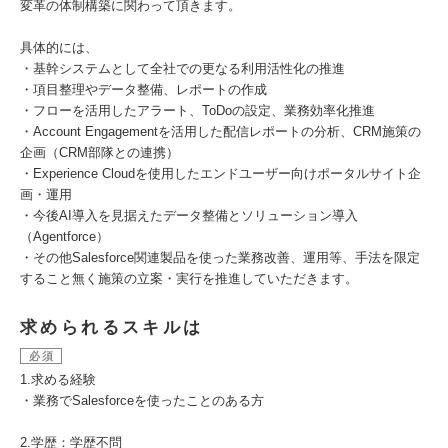
変革の体制構築に関わって頂きます。
具体的には、
・基幹システムとして全社での更なる利用活性化の推進
・項目整理やデータ整備、レポートの作成
・フローを活用したアラート、ToDoの設定、業務効率化推進
・Account Engagementを活用した配信レポートの分析、CRM施策の
企画（CRM部隊との連携）
・Experience Cloudを使用したエンドユーザー向けポータルサイト企
画・運用
・今後AI導入を見据えたデータ整備とソリューション導入
（Agentforce）
・その他Salesforce関連製品を使った業務改善、運用等、手法を限定
すること無く施策の立案・実行を推進していただきます。
求められるスキルは
必須
1.求める経験
・業務でSalesforceを使ったことのある方
2.学歴：学歴不問