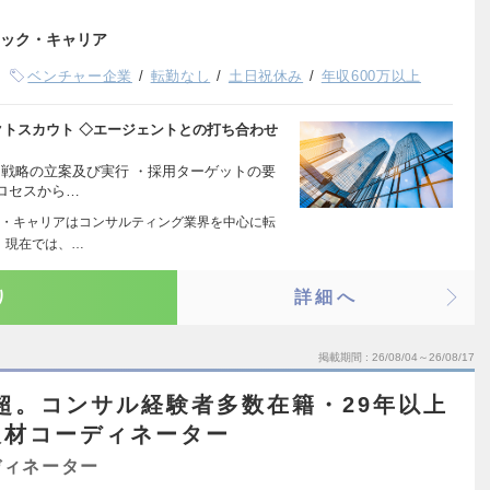
ック・キャリア
ベンチャー企業
転勤なし
土日祝休み
年収600万以上
クトスカウト ◇エージェントとの打ち合わせ
採用戦略の立案及び実行 ・採用ターゲットの要
ロセスから…
・キャリアはコンサルティング業界を中心に転
 現在では、…
り
詳細へ
掲載期間
26/08/04～26/08/17
円超。コンサル経験者多数在籍・29年以上
人材コーディネーター
ディネーター