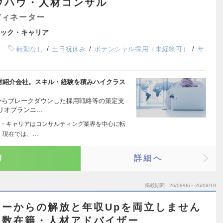
ウハウ・人材コンサル
ディネーター
ック・キャリア
転勤なし
土日祝休み
ポテンシャル採用（未経験可）
年
人材紹介会社。スキル・経験を積みハイクラス
からブレークダウンした採用戦略等の策定支
リオプランニ…
・キャリアはコンサルティング業界を中心に転
 現在では、…
り
詳細へ
掲載期間
26/08/06～26/08/19
ーからの解放と年収Upを両立しません
多数在籍・人材アドバイザー