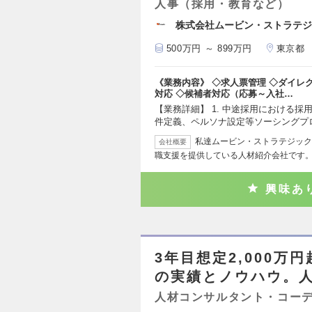
人事（採用・教育など）
株式会社ムービン・ストラテジ
500万円 ～ 899万円
東京都
《業務内容》 ◇求人票管理 ◇ダイレ
対応 ◇候補者対応（応募～入社…
【業務詳細】 1. 中途採用における
件定義、ペルソナ設定等ソーシングプ
私達ムービン・ストラテジック
会社概要
職支援を提供している人材紹介会社です。
興味あ
3年目想定2,000万
の実績とノウハウ。
人材コンサルタント・コー