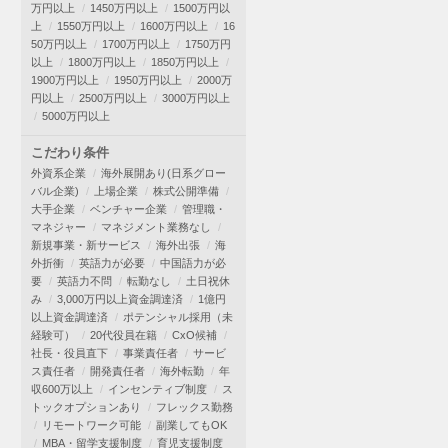
万円以上
1450万円以上
1500万円以
上
1550万円以上
1600万円以上
16
50万円以上
1700万円以上
1750万円
以上
1800万円以上
1850万円以上
1900万円以上
1950万円以上
2000万
円以上
2500万円以上
3000万円以上
5000万円以上
こだわり条件
外資系企業
海外展開あり(日系グロー
バル企業)
上場企業
株式公開準備
大手企業
ベンチャー企業
管理職・
マネジャー
マネジメント業務なし
新規事業・新サービス
海外出張
海
外折衝
英語力が必要
中国語力が必
要
英語力不問
転勤なし
土日祝休
み
3,000万円以上資金調達済
1億円
以上資金調達済
ポテンシャル採用（未
経験可）
20代役員在籍
CxO候補
社長・役員直下
事業責任者
サービ
ス責任者
開発責任者
海外転勤
年
収600万以上
インセンティブ制度
ス
トックオプションあり
フレックス勤務
リモートワーク可能
副業してもOK
MBA・留学支援制度
育児支援制度