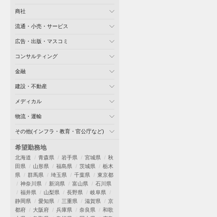
商社
流通・小売・サービス
広告・出版・マスコミ
コンサルティング
金融
建設・不動産
メディカル
物流・運輸
その他(インフラ・教育・官公庁など)
希望勤務地
北海道
青森県
岩手県
宮城県
秋
田県
山形県
福島県
茨城県
栃木
県
群馬県
埼玉県
千葉県
東京都
神奈川県
新潟県
富山県
石川県
福井県
山梨県
長野県
岐阜県
静岡県
愛知県
三重県
滋賀県
京
都府
大阪府
兵庫県
奈良県
和歌