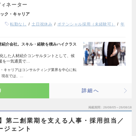
ディネーター
ック・キャリア
転勤なし
土日祝休み
ポテンシャル採用（未経験可）
年
人材紹介会社。スキル・経験を積みハイクラス
特化した人材紹介コンサルタントとして、候
援を一気通貫で…
・キャリアはコンサルティング業界を中心に転
 現在では、…
り
詳細へ
掲載期間
26/08/05～26/08/18
性】第二創業期を支える人事・採用担当／
エージェント