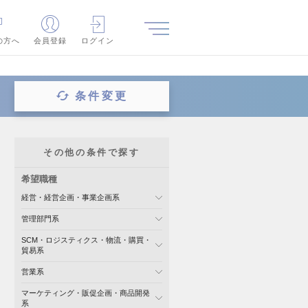
の方へ
会員登録
ログイン
条件変更
その他の条件で探す
希望職種
経営・経営企画・事業企画系
管理部門系
SCM・ロジスティクス・物流・購買・
貿易系
営業系
マーケティング・販促企画・商品開発
系