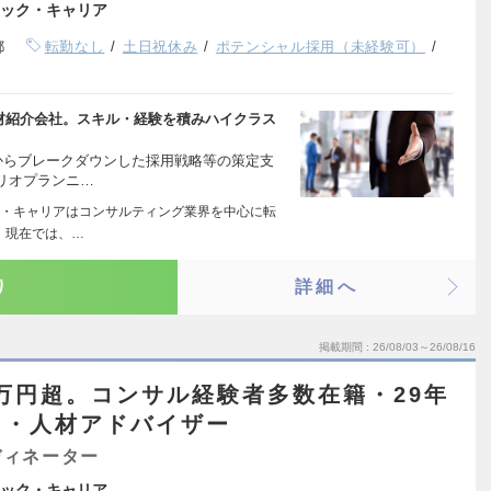
ック・キャリア
都
転勤なし
土日祝休み
ポテンシャル採用（未経験可）
人材紹介会社。スキル・経験を積みハイクラス
からブレークダウンした採用戦略等の策定支
リオプランニ…
・キャリアはコンサルティング業界を中心に転
 現在では、…
り
詳細へ
掲載期間
26/08/03～26/08/16
0万円超。コンサル経験者多数在籍・29年
ウ・人材アドバイザー
ディネーター
ック・キャリア