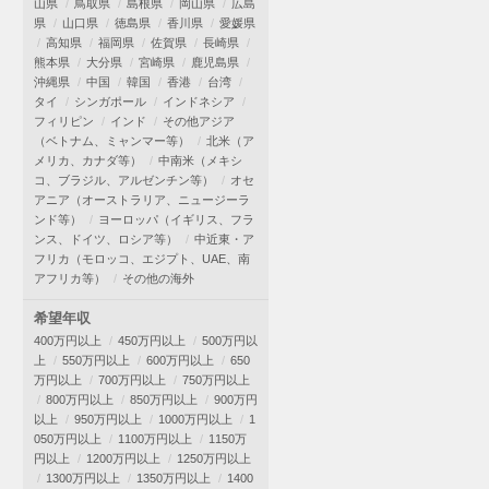
山県
鳥取県
島根県
岡山県
広島
県
山口県
徳島県
香川県
愛媛県
高知県
福岡県
佐賀県
長崎県
熊本県
大分県
宮崎県
鹿児島県
沖縄県
中国
韓国
香港
台湾
タイ
シンガポール
インドネシア
フィリピン
インド
その他アジア
（ベトナム、ミャンマー等）
北米（ア
メリカ、カナダ等）
中南米（メキシ
コ、ブラジル、アルゼンチン等）
オセ
アニア（オーストラリア、ニュージーラ
ンド等）
ヨーロッパ（イギリス、フラ
ンス、ドイツ、ロシア等）
中近東・ア
フリカ（モロッコ、エジプト、UAE、南
アフリカ等）
その他の海外
希望年収
400万円以上
450万円以上
500万円以
上
550万円以上
600万円以上
650
万円以上
700万円以上
750万円以上
800万円以上
850万円以上
900万円
以上
950万円以上
1000万円以上
1
050万円以上
1100万円以上
1150万
円以上
1200万円以上
1250万円以上
1300万円以上
1350万円以上
1400