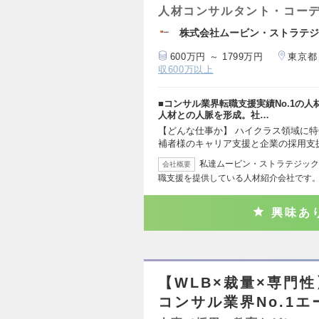
人材コンサルタント・コー
株式会社ムービン・ストラテジ
600万円 ～ 1799万円
東京都
収600万以上
■コンサル業界転職支援実績No.1の
人材との人脈を形成。社…
【どんな仕事か】 ハイクラス領域に
補者様のキャリア支援と企業の採用支
私達ムービン・ストラテジック
会社概要
職支援を提供している人材紹介会社です。
興味あ
【WLB×裁量×専門
コンサル業界No.1