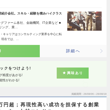
人材紹介会社。スキル・経験を積みハイクラス
グファーム各社、金融機関、IT企業など ■
リング、業…
・キャリアはコンサルティング業界を中心に転
 現在では、…
り
詳細へ
ックをつけよう!
興味あり
グ精度があがる!
能性がわかる!
掲載期間
26/08/06～26/08/19
00万円超；再現性高い成功を担保する創業