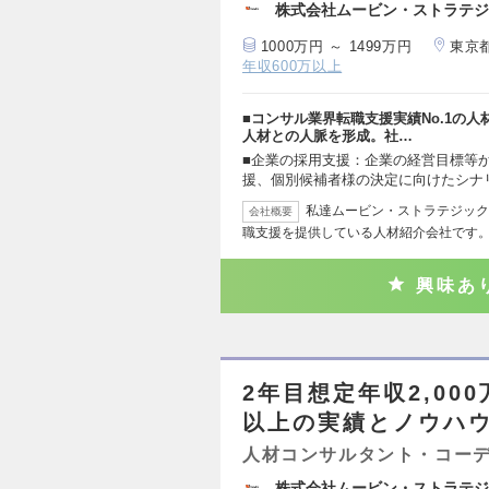
株式会社ムービン・ストラテジ
1000万円 ～ 1499万円
東京
年収600万以上
■コンサル業界転職支援実績No.1の
人材との人脈を形成。社…
■企業の採用支援：企業の経営目標等
援、個別候補者様の決定に向けたシナ
私達ムービン・ストラテジック
会社概要
職支援を提供している人材紹介会社です。
興味あ
2年目想定年収2,00
以上の実績とノウハ
人材コンサルタント・コー
株式会社ムービン・ストラテジ