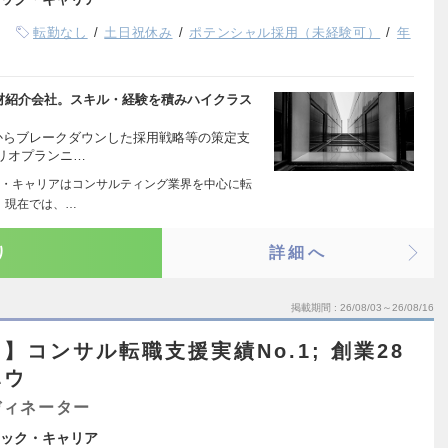
転勤なし
土日祝休み
ポテンシャル採用（未経験可）
年
人材紹介会社。スキル・経験を積みハイクラス
からブレークダウンした採用戦略等の策定支
リオプランニ…
・キャリアはコンサルティング業界を中心に転
 現在では、…
り
詳細へ
掲載期間
26/08/03～26/08/16
コンサル転職支援実績No.1; 創業28
ハウ
ディネーター
ック・キャリア