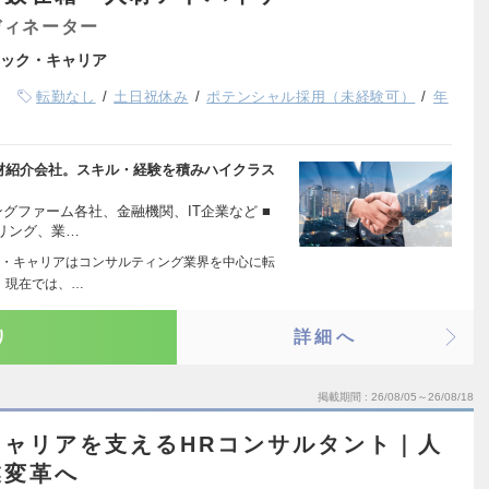
ディネーター
ック・キャリア
転勤なし
土日祝休み
ポテンシャル採用（未経験可）
年
人材紹介会社。スキル・経験を積みハイクラス
グファーム各社、金融機関、IT企業など ■
リング、業…
・キャリアはコンサルティング業界を中心に転
 現在では、…
り
詳細へ
掲載期間
26/08/05～26/08/18
ャリアを支えるHRコンサルタント｜人
業変革へ