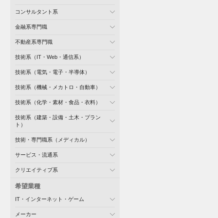
コンサルタント系
金融系専門職
不動産系専門職
技術系（IT・Web・通信系）
技術系（電気・電子・半導体）
技術系（機械・メカトロ・自動車）
技術系（化学・素材・食品・衣料）
技術系（建築・設備・土木・プラン
ト）
技術・専門職系（メディカル）
サービス・流通系
クリエイティブ系
希望業種
IT・インターネット・ゲーム
メーカー