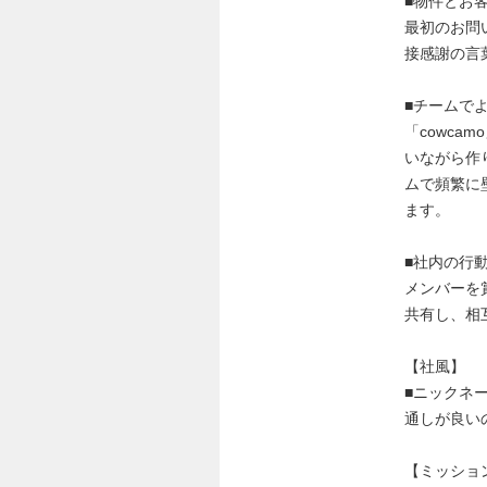
■物件とお
最初のお問
接感謝の言
■チームで
「cowc
いながら作
ムで頻繁に
ます。
■社内の行
メンバーを
共有し、相
【社風】
■ニックネ
通しが良い
【ミッショ