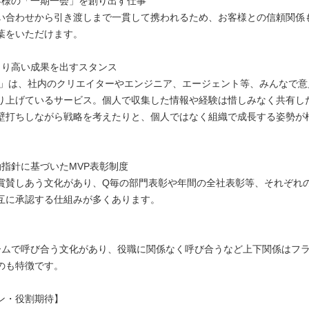
客様の「一期一会」を創り出す仕事
い合わせから引き渡しまで一貫して携われるため、お客様との信頼関係
葉をいただけます。
より高い成果を出すスタンス
amo」は、社内のクリエイターやエンジニア、エージェント等、みんなで
り上げているサービス。個人で収集した情報や経験は惜しみなく共有し
壁打ちしながら戦略を考えたりと、個人ではなく組織で成長する姿勢が
動指針に基づいたMVP表彰制度
賞賛しあう文化があり、Q毎の部門表彰や年間の全社表彰等、それぞれ
互に承認する仕組みが多くあります。
ームで呼び合う文化があり、役職に関係なく呼び合うなど上下関係はフ
のも特徴です。
ン・役割期待】