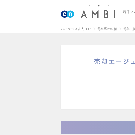
若手
ハイクラス求人TOP
営業系の転職
営業（
売却エージ