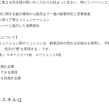
に集まる売主様の想いやこだわりが詰まった住まい、特にリノベーショ
却に関する媒介獲得から販売まで一連の顧客対応と営業推進
り添う丁寧なコミュニケーション
ンバーと協力した成果創出
ムについて】
リューション部のミッションは「顧客志向の売れる仕組みを発明し、不
き、売主の”豊”を実現する 」です。
成＞ マネージャー1名 エージェント5名
に挑む企業
ジできる環境
ンを目指す企業
るスキルは