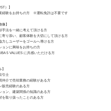
ST）】
業経験をお持ちの方 ※運転免許は不要です
物像】
却手法を一緒に考えて頂ける方
に寄り添い、顧客体験を大切にして頂ける方
協力しユーザーをゴールへ導ける方
ションに興味をお持ちの方
UBA 5 VALUES に共感いただける方
ル】
取引士
買仲介で売却業務の経験がある方
ン販売経験のある方
ション、建築関係の知識のある方
材を取り扱ったことのある方