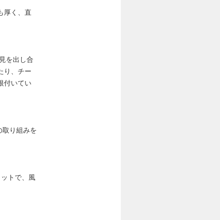
も厚く、直
意見を出し合
たり、チー
根付いてい
の取り組みを
ラットで、風