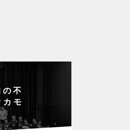
向の不
ウカモ
）