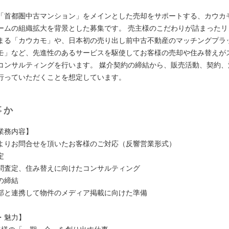
】
「首都圏中古マンション」をメインとした売却をサポートする、カウカ
ームの組織拡大を背景とした募集です。 売主様のこだわりが詰まったリ
まる「カウカモ」や、日本初の売り出し前中古不動産のマッチングプラ
モ」など、先進性のあるサービスを駆使してお客様の売却や住み替えが
コンサルティングを行います。 媒介契約の締結から、販売活動、契約、
行っていただくことを想定しています。
事か
業務内容】
よりお問合せを頂いたお客様のご対応（反響営業形式）
定
問査定、住み替えに向けたコンサルティング
の締結
部と連携して物件のメディア掲載に向けた準備
・魅力】