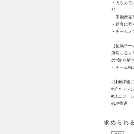
・カウカモ
却
・不動産売
・顧客に寄
・チームメ
【配属チー
所属するソ
の“負”を解
＜チーム構
#社会課題
#チャレン
#ユニコー
#DX推進
求められ