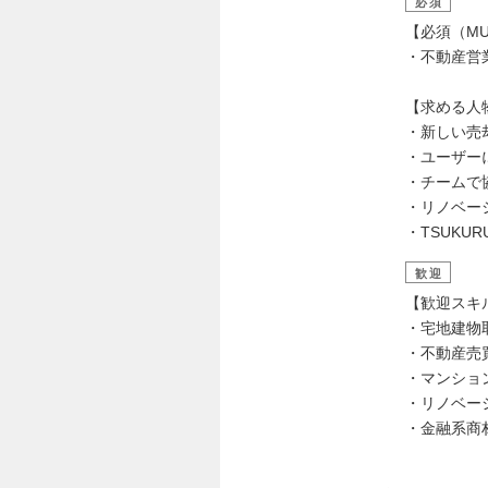
必須
【必須（MU
・不動産営
【求める人
・新しい売
・ユーザー
・チームで
・リノベー
・TSUKUR
歓迎
【歓迎スキ
・宅地建物
・不動産売
・マンショ
・リノベー
・金融系商