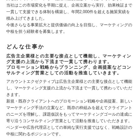
当社はこの市場変化を早期に捉え、企画立案から実行、効果検証まで
一貫して支援できる体制を構築し、年間2,000件を超える施策実績を
積み上げてきました。
今後さらなる事業拡大と提供価値の向上を目指し、マーケティングの
中核を担う経験者を募集します。
どんな仕事か
広告主企業様との主要な接点として機能し、マーケティン
グ支援の上流から下流まで一貫して携わります。
プロモーション戦略からプランニング、企画提案などコン
サルティング営業としての活動を推進していきます。
アカウントエクゼクティブは広告主企業様との主要な接点として機能
し、マーケティング支援の上流から下流まで一貫して携わっていただ
きます。
新規・既存クライアントへのプロモーション戦略や企画提案、新しい
マーケティング手法の立案など、既存の枠組みを超えてクライアント
のニーズを理解し、課題仮説をもってマーケティングゴールの達成に
寄り沿うコンサルティング営業として活動を推進していただきます。
ベンダーや広告代理店としての単純な実行支援ではなく、戦略設計の
中核に関わるポジションです。