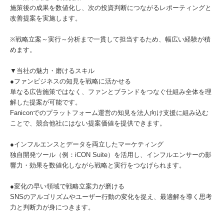
施策後の成果を数値化し、次の投資判断につながるレポーティングと
改善提案を実施します。
※戦略立案～実行～分析まで一貫して担当するため、幅広い経験が積
めます。
▼当社の魅力・磨けるスキル
●ファンビジネスの知見を戦略に活かせる
単なる広告施策ではなく、ファンとブランドをつなぐ仕組み全体を理
解した提案が可能です。
Faniconでのプラットフォーム運営の知見を法人向け支援に組み込む
ことで、競合他社にはない提案価値を提供できます。
●インフルエンスとデータを両立したマーケティング
独自開発ツール（例：iCON Suite）を活用し、インフルエンサーの影
響力・効果を数値化しながら戦略と実行をつなげられます。
●変化の早い領域で戦略立案力が磨ける
SNSのアルゴリズムやユーザー行動の変化を捉え、最適解を導く思考
力と判断力が身につきます。