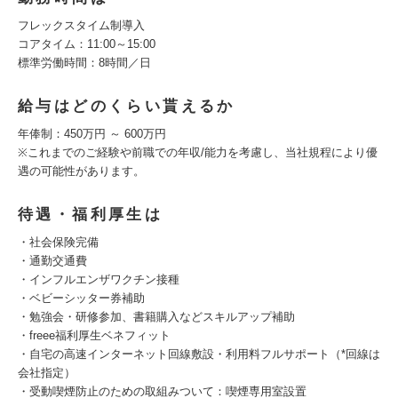
フレックスタイム制導入
コアタイム：11:00～15:00
標準労働時間：8時間／日
給与はどのくらい貰えるか
年俸制：450万円 ～ 600万円
※これまでのご経験や前職での年収/能力を考慮し、当社規程により優
遇の可能性があります。
待遇・福利厚生は
・社会保険完備
・通勤交通費
・インフルエンザワクチン接種
・ベビーシッター券補助
・勉強会・研修参加、書籍購入などスキルアップ補助
・freee福利厚生ベネフィット
・自宅の高速インターネット回線敷設・利用料フルサポート（*回線は
会社指定）
・受動喫煙防止のための取組みついて：喫煙専用室設置