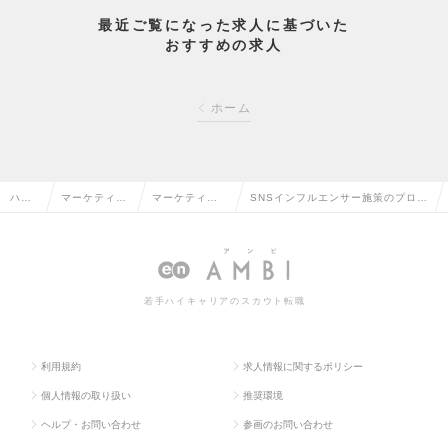
最近ご覧になった求人に基づいた
おすすめの求人
ホーム
ハイ
マーケティン
マーケティン
SNSインフルエンサー施策のプロへ
クラ
グ・販促企
グプランナ
｜戦略立案から成果創出までリード
ス求
画・商品開発
ー・Webプラ
するマーケ◆フレックス・福利厚生
人TO
系の転職
ンナーの転職
◎の求人情報
若手ハイキャリアのスカウト転職
P
利用規約
求人情報に関するポリシー
個人情報の取り扱い
推奨環境
ヘルプ・お問い合わせ
参画のお問い合わせ