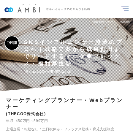
若手ハイキャリアのスカウト転職
掲載期間
26/07/27～26/08/09
SNSインフルエンサー施策のプ
ロへ｜戦略立案から成果創出ま
でリードするマーケ◆フレック
ス・福利厚生◎
求人No.JIOSA-//AE-450planner
マーケティングプランナー・Webプラン
ナー
THECOO株式会社
年収
450万円～599万円
上場企業
転勤なし
土日祝休み
フレックス勤務
育児支援制度