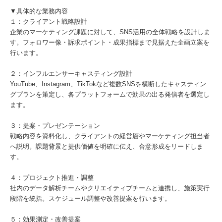
▼具体的な業務内容
１：クライアント戦略設計
企業のマーケティング課題に対して、SNS活用の全体戦略を設計しま
す。フォロワー像・訴求ポイント・成果指標まで見据えた企画立案を
行います。
２：インフルエンサーキャスティング設計
YouTube、Instagram、TikTokなど複数SNSを横断したキャスティン
グプランを策定し、各プラットフォームで効果の出る発信者を選定し
ます。
３：提案・プレゼンテーション
戦略内容を資料化し、クライアントの経営層やマーケティング担当者
へ説明。課題背景と提供価値を明確に伝え、合意形成をリードしま
す。
４：プロジェクト推進・調整
社内のデータ解析チームやクリエイティブチームと連携し、施策実行
段階を統括。スケジュール調整や改善提案を行います。
５：効果測定・改善提案