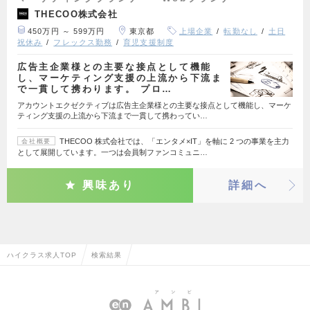
THECOO株式会社
450万円 ～ 599万円
東京都
上場企業
転勤なし
土日
祝休み
フレックス勤務
育児支援制度
広告主企業様との主要な接点として機能
し、マーケティング支援の上流から下流ま
で一貫して携わります。 プロ…
アカウントエクゼクティブは広告主企業様との主要な接点として機能し、マーケ
ティング支援の上流から下流まで一貫して携わってい…
THECOO 株式会社では、「エンタメ×IT」を軸に 2 つの事業を主力
会社概要
として展開しています。一つは会員制ファンコミュニ…
興味あり
詳細へ
ハイクラス求人TOP
検索結果