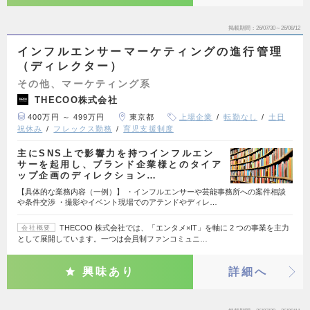
掲載期間
26/07/30～26/08/12
インフルエンサーマーケティングの進行管理
（ディレクター）
その他、マーケティング系
THECOO株式会社
400万円 ～ 499万円
東京都
上場企業
転勤なし
土日
祝休み
フレックス勤務
育児支援制度
主にSNS上で影響力を持つインフルエン
サーを起用し、ブランド企業様とのタイア
ップ企画のディレクション…
【具体的な業務内容（一例）】 ・インフルエンサーや芸能事務所への案件相談
や条件交渉 ・撮影やイベント現場でのアテンドやディレ…
THECOO 株式会社では、「エンタメ×IT」を軸に 2 つの事業を主力
会社概要
として展開しています。一つは会員制ファンコミュニ…
興味あり
詳細へ