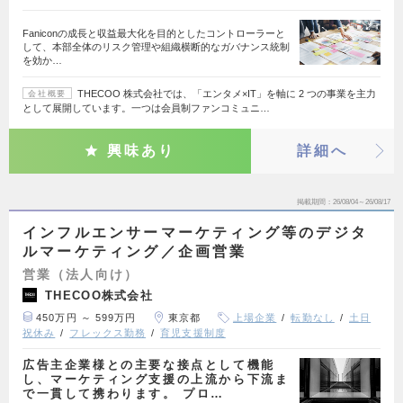
Faniconの成長と収益最大化を目的としたコントローラーと
して、本部全体のリスク管理や組織横断的なガバナンス統制
を効か…
THECOO 株式会社では、「エンタメ×IT」を軸に 2 つの事業を主力
会社概要
として展開しています。一つは会員制ファンコミュニ…
興味あり
詳細へ
掲載期間
26/08/04～26/08/17
インフルエンサーマーケティング等のデジタ
ルマーケティング／企画営業
営業（法人向け）
THECOO株式会社
450万円 ～ 599万円
東京都
上場企業
転勤なし
土日
祝休み
フレックス勤務
育児支援制度
広告主企業様との主要な接点として機能
し、マーケティング支援の上流から下流ま
で一貫して携わります。 プロ…