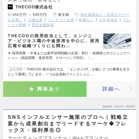
THECOO株式会社
450万円 ～ 699万円
東京都
海外展開あり（日系グローバ
ル企業）
上場企業
ベンチャー企業
転勤なし
土日祝休み
フレ
ックス勤務
育児支援制度
THECOOの採用担当として、エンジニ
ア・ビジネス職の中途採用を中心に、採用
広報や組織づくりにも関わ…
▼ 採用実務 ・中途または新卒採用戦略の企画・実行 ・候補者とのコミュニケー
ション（面談調整、進捗管理、クロージング対応） ・…
THECOO 株式会社では、「エンタメ×IT」を軸に 2 つの事業を主力
会社概要
として展開しています。一つは会員制ファンコミュニ…
興味あり
詳細へ
掲載期間
26/07/27～26/08/09
SNSインフルエンサー施策のプロへ｜戦略立
案から成果創出までリードするマーケ◆フレ
ックス・福利厚生◎
マーケティングプランナー・Webプランナー