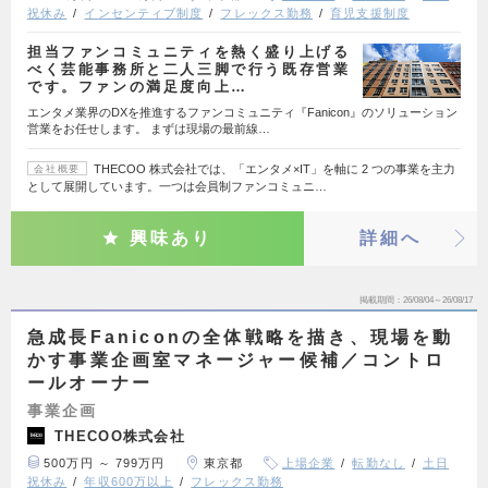
祝休み
インセンティブ制度
フレックス勤務
育児支援制度
担当ファンコミュニティを熱く盛り上げる
べく芸能事務所と二人三脚で行う既存営業
です。ファンの満足度向上…
エンタメ業界のDXを推進するファンコミュニティ『Fanicon』のソリューション
営業をお任せします。 まずは現場の最前線…
THECOO 株式会社では、「エンタメ×IT」を軸に 2 つの事業を主力
会社概要
として展開しています。一つは会員制ファンコミュニ…
興味あり
詳細へ
掲載期間
26/08/04～26/08/17
急成長Faniconの全体戦略を描き、現場を動
かす事業企画室マネージャー候補／コントロ
ールオーナー
事業企画
THECOO株式会社
500万円 ～ 799万円
東京都
上場企業
転勤なし
土日
祝休み
年収600万以上
フレックス勤務