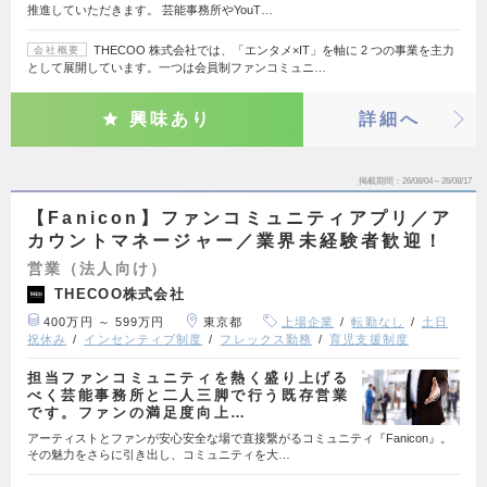
推進していただきます。 芸能事務所やYouT…
THECOO 株式会社では、「エンタメ×IT」を軸に 2 つの事業を主力
会社概要
として展開しています。一つは会員制ファンコミュニ…
興味あり
詳細へ
掲載期間
26/08/04～26/08/17
【Fanicon】ファンコミュニティアプリ／ア
カウントマネージャー／業界未経験者歓迎！
営業（法人向け）
THECOO株式会社
400万円 ～ 599万円
東京都
上場企業
転勤なし
土日
祝休み
インセンティブ制度
フレックス勤務
育児支援制度
担当ファンコミュニティを熱く盛り上げる
べく芸能事務所と二人三脚で行う既存営業
です。ファンの満足度向上…
アーティストとファンが安心安全な場で直接繋がるコミュニティ『Fanicon』。
その魅力をさらに引き出し、コミュニティを大…