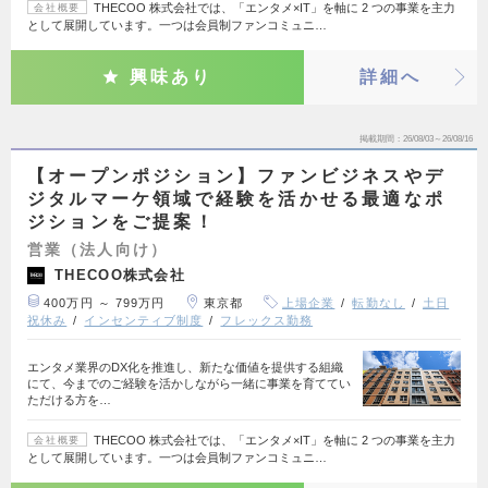
THECOO 株式会社では、「エンタメ×IT」を軸に 2 つの事業を主力
会社概要
として展開しています。一つは会員制ファンコミュニ…
興味あり
詳細へ
掲載期間
26/08/03～26/08/16
【オープンポジション】ファンビジネスやデ
ジタルマーケ領域で経験を活かせる最適なポ
ジションをご提案！
営業（法人向け）
THECOO株式会社
400万円 ～ 799万円
東京都
上場企業
転勤なし
土日
祝休み
インセンティブ制度
フレックス勤務
エンタメ業界のDX化を推進し、新たな価値を提供する組織
にて、今までのご経験を活かしながら一緒に事業を育ててい
ただける方を…
THECOO 株式会社では、「エンタメ×IT」を軸に 2 つの事業を主力
会社概要
として展開しています。一つは会員制ファンコミュニ…