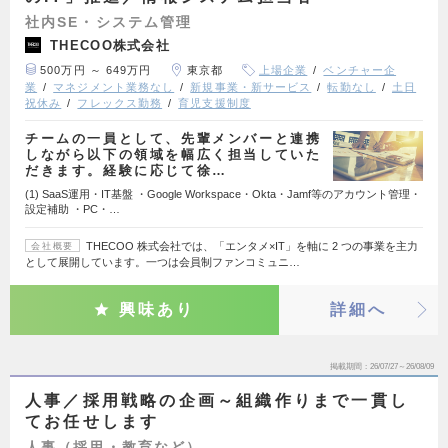
社内SE・システム管理
THECOO株式会社
500万円 ～ 649万円
東京都
上場企業
ベンチャー企
業
マネジメント業務なし
新規事業・新サービス
転勤なし
土日
祝休み
フレックス勤務
育児支援制度
チームの一員として、先輩メンバーと連携
しながら以下の領域を幅広く担当していた
だきます。経験に応じて徐…
(1) SaaS運用・IT基盤 ・Google Workspace・Okta・Jamf等のアカウント管理・
設定補助 ・PC・…
THECOO 株式会社では、「エンタメ×IT」を軸に 2 つの事業を主力
会社概要
として展開しています。一つは会員制ファンコミュニ…
興味あり
詳細へ
掲載期間
26/07/27～26/08/09
人事／採用戦略の企画～組織作りまで一貫し
てお任せします
人事（採用・教育など）