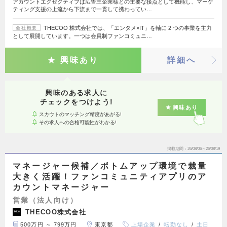
アカウントエクゼクティブは広告主企業様との主要な接点として機能し、マーケ
ティング支援の上流から下流まで一貫して携わってい…
THECOO 株式会社では、「エンタメ×IT」を軸に 2 つの事業を主力
会社概要
として展開しています。一つは会員制ファンコミュニ…
興味あり
詳細へ
興味のある求人に
チェックをつけよう!
興味あり
スカウトのマッチング精度があがる!
その求人への合格可能性がわかる!
掲載期間
26/08/06～26/08/19
マネージャー候補／ボトムアップ環境で裁量
大きく活躍！ファンコミュニティアプリのア
カウントマネージャー
営業（法人向け）
THECOO株式会社
500万円 ～ 799万円
東京都
上場企業
転勤なし
土日