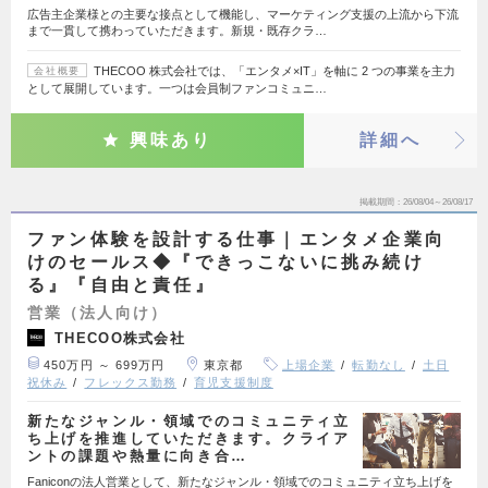
広告主企業様との主要な接点として機能し、マーケティング支援の上流から下流
まで一貫して携わっていただきます。新規・既存クラ…
THECOO 株式会社では、「エンタメ×IT」を軸に 2 つの事業を主力
会社概要
として展開しています。一つは会員制ファンコミュニ…
興味あり
詳細へ
掲載期間
26/08/04～26/08/17
ファン体験を設計する仕事｜エンタメ企業向
けのセールス◆『できっこないに挑み続け
る』『自由と責任』
営業（法人向け）
THECOO株式会社
450万円 ～ 699万円
東京都
上場企業
転勤なし
土日
祝休み
フレックス勤務
育児支援制度
新たなジャンル・領域でのコミュニティ立
ち上げを推進していただきます。クライア
ントの課題や熱量に向き合…
Faniconの法人営業として、新たなジャンル・領域でのコミュニティ立ち上げを