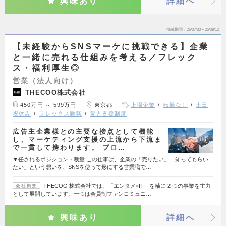
興味あり
詳細へ
掲載期間
26/07/30～26/08/12
【未経験からSNSマーケに挑戦できる】企業
と一緒に売れる仕組みを考える／フレック
ス・福利厚生◎
営業（法人向け）
THECOO株式会社
450万円 ～ 599万円
東京都
上場企業
転勤なし
土日
祝休み
フレックス勤務
育児支援制度
広告主企業様との主要な接点として機能
し、マーケティング支援の上流から下流ま
で一貫して携わります。 プロ…
▼任されるポジション・裁量 この仕事は、企業の「売りたい」「知ってもらい
たい」という想いを、SNSを使って形にする営業職で…
THECOO 株式会社では、「エンタメ×IT」を軸に 2 つの事業を主力
会社概要
として展開しています。一つは会員制ファンコミュニ…
興味あり
詳細へ