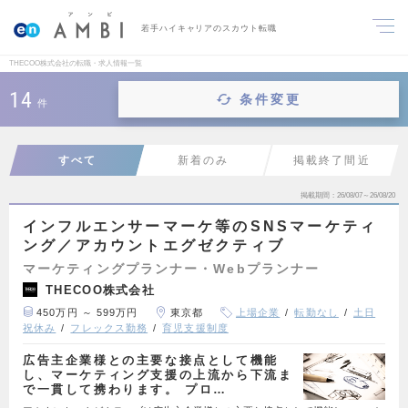
若手ハイキャリアのスカウト転職
THECOO株式会社の転職・求人情報一覧
14
条件変更
件
すべて
新着のみ
掲載終了間近
掲載期間
26/08/07～26/08/20
インフルエンサーマーケ等のSNSマーケティ
ング／アカウントエグゼクティブ
マーケティングプランナー・Webプランナー
THECOO株式会社
450万円 ～ 599万円
東京都
上場企業
転勤なし
土日
祝休み
フレックス勤務
育児支援制度
広告主企業様との主要な接点として機能
し、マーケティング支援の上流から下流ま
で一貫して携わります。 プロ…