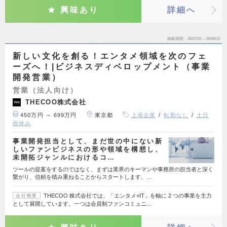
興味あり
詳細へ
掲載期間
26/07/31～26/08/13
新しい文化を創る！エンタメ領域を次のフェ
ーズへ！|ビジネスディベロップメント（事業
開発営業）
営業（法人向け）
THECOO株式会社
450万円 ～ 699万円
東京都
上場企業
転勤なし
土日
祝休み
事業開発担当として、まだ世の中にない新
しいファンビジネスの形や領域を構想し、
未開拓ジャンルにおけるコ…
ツールの提案をするのではなく、まずは業界のキーマンや事務所の担当者と深く
繋がり、信頼を積み重ねることからスタートします。…
THECOO 株式会社では、「エンタメ×IT」を軸に 2 つの事業を主力
会社概要
として展開しています。一つは会員制ファンコミュニ…