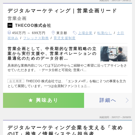
掲載期間
26/07/29～26/08/11
デジタルマーケティング｜営業企画リード
営業企画
THECOO株式会社
450万円 ～ 699万円
東京都
上場企業
転勤なし
土日
祝休み
フレックス勤務
育児支援制度
営業企画として、中長期的な営業戦略の立
案から実行支援や、営業オペレーションの
最適化のためのデータ分析…
具体的な業務内容については下記の中からご経験やご希望に沿ってアサインをさ
せていただきます。 ・データ分析と可視化: 営業パ…
THECOO 株式会社では、「エンタメ×IT」を軸に 2 つの事業を主力
会社概要
として展開しています。一つは会員制ファンコミュニ…
興味あり
詳細へ
掲載期間
26/07/27～26/08/09
デジタルマーケティング企業を支える「攻め
のIT」推進／情報システム担当者