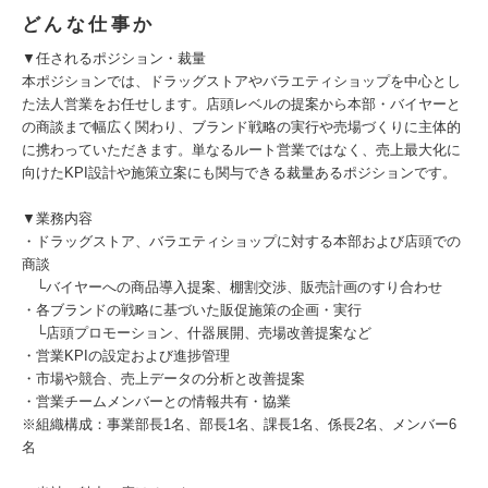
どんな仕事か
▼任されるポジション・裁量
本ポジションでは、ドラッグストアやバラエティショップを中心とし
た法人営業をお任せします。店頭レベルの提案から本部・バイヤーと
の商談まで幅広く関わり、ブランド戦略の実行や売場づくりに主体的
に携わっていただきます。単なるルート営業ではなく、売上最大化に
向けたKPI設計や施策立案にも関与できる裁量あるポジションです。
▼業務内容
・ドラッグストア、バラエティショップに対する本部および店頭での
商談
└バイヤーへの商品導入提案、棚割交渉、販売計画のすり合わせ
・各ブランドの戦略に基づいた販促施策の企画・実行
└店頭プロモーション、什器展開、売場改善提案など
・営業KPIの設定および進捗管理
・市場や競合、売上データの分析と改善提案
・営業チームメンバーとの情報共有・協業
※組織構成：事業部長1名、部長1名、課長1名、係長2名、メンバー6
名