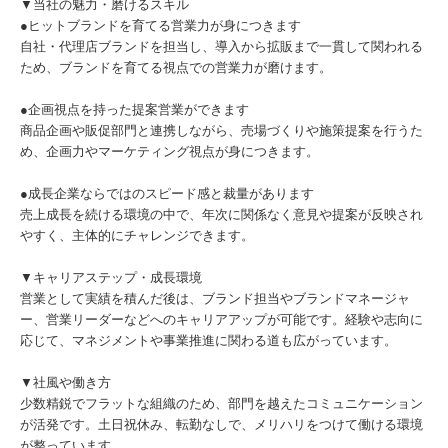
▼当社の魅力・磨けるスキル
●ヒットブランドを育てる営業力が身につきます
自社・代理店ブランドを担当し、導入から拡販まで一貫して関われる
ため、ブランドを育てる視点での営業力が磨けます。
●企画視点を持った提案営業ができます
商品企画や販促部門と連携しながら、売場づくりや施策提案を行うた
め、企画力やマーケティング視点が身につきます。
●成長企業ならではのスピード感と裁量があります
売上成長を続ける環境の中で、年次に関係なく意見や提案が反映され
やすく、主体的にチャレンジできます。
▼キャリアステップ・成長環境
営業として実績を積んだ後は、ブランド担当やブランドマネージャ
ー、営業リーダーなどへのキャリアアップが可能です。経験や志向に
応じて、マネジメントや事業推進に関わる道も広がっています。
▼社風や働き方
少数精鋭でフラットな組織のため、部門を越えたコミュニケーション
が活発です。土日祝休み、転勤なしで、メリハリをつけて働ける環境
が整っています。