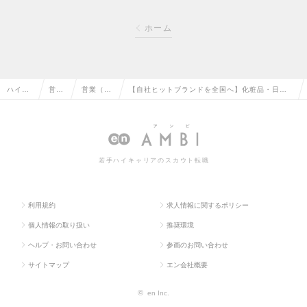
ホーム
ハイク
営業
営業（法
【自社ヒットブランドを全国へ】化粧品・日用
ラス求
系の
人向け）
品の法人営業ｌ土日祝休・転勤なし・服装髪型
人TOP
転職
の転職
自由・賞与年2回の求人情報
若手ハイキャリアのスカウト転職
利用規約
求人情報に関するポリシー
個人情報の取り扱い
推奨環境
ヘルプ・お問い合わせ
参画のお問い合わせ
サイトマップ
エン会社概要
©
en Inc.