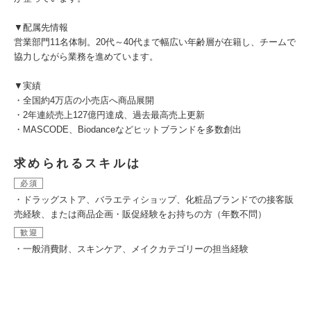
▼配属先情報
営業部門11名体制。20代～40代まで幅広い年齢層が在籍し、チームで
協力しながら業務を進めています。
▼実績
・全国約4万店の小売店へ商品展開
・2年連続売上127億円達成、過去最高売上更新
・MASCODE、Biodanceなどヒットブランドを多数創出
求められるスキルは
必須
・ドラッグストア、バラエティショップ、化粧品ブランドでの接客販
売経験、または商品企画・販促経験をお持ちの方（年数不問）
歓迎
・一般消費財、スキンケア、メイクカテゴリーの担当経験