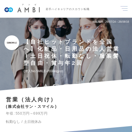
若手ハイキャリアのスカウト転職
掲載期間
26/07/24～26/08/16
【自社ヒットブランドを全国
へ】化粧品・日用品の法人営業
ｌ土日祝休・転勤なし・服装髪
型自由・賞与年2回
求人No.SMILE-//550eigyo
営業（法人向け）
株式会社サン・スマイル
年収
550万円～699万円
転勤なし
土日祝休み