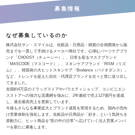
募集情報
なぜ募集しているのか
株式会社サン・スマイルは、化粧品・日用品・雑貨の企画開発から販
売までを一貫して手掛けるメーカー商社です。心弾むパーツケアブラ
ンド「CHOOSY（チューシー）」、日常を彩るマスクブランド
「MASCODE（マスコード）」、スキンケアブランド「RISM（リズ
ム）」、韓国発の大ヒットスキンケア「Biodance（バイオダンス）」
など、トレンドを捉えた自社・代理店ブランドを次々と世に送り出し
てきました。
全国約4万店のドラッグストアやバラエティショップ、コンビニエン
スストアへの強力な流通網を強みに、2年連続で売上127億円を達成
し、過去最高売上を更新しています。
今後もさらなる事業拡大とブランド成長を実現するため、国内小売向
け営業体制を強化します。化粧品や日用品が「好き」という気持ちを
原動力に、ヒット商品を“世の中の日常”へ広げていく法人営業メンバ
ーを新たに募集します。