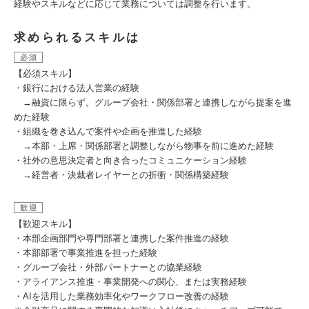
経験やスキルなどに応じて業務については調整を行います。
求められるスキルは
必須
【必須スキル】
・銀行における法人営業の経験
→融資に限らず。グループ会社・関係部署と連携しながら提案を進
めた経験
・組織を巻き込んで案件や企画を推進した経験
→本部・上席・関係部署と調整しながら物事を前に進めた経験
・社外の意思決定者と向き合ったコミュニケーション経験
→経営者・決裁者レイヤーとの折衝・関係構築経験
歓迎
【歓迎スキル】
・本部企画部門や専門部署と連携した案件推進の経験
・本部部署で事業推進を担った経験
・グループ会社・外部パートナーとの協業経験
・アライアンス推進・事業開発への関心、または実務経験
・AIを活用した業務効率化やワークフロー改善の経験