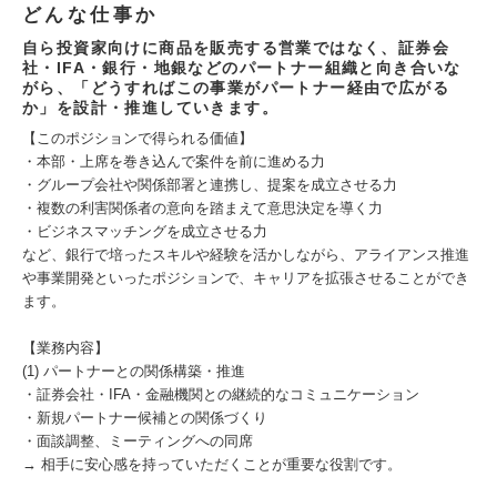
どんな仕事か
自ら投資家向けに商品を販売する営業ではなく、証券会
社・IFA・銀行・地銀などのパートナー組織と向き合いな
がら、「どうすればこの事業がパートナー経由で広がる
か」を設計・推進していきます。
【このポジションで得られる価値】
・本部・上席を巻き込んで案件を前に進める力
・グループ会社や関係部署と連携し、提案を成立させる力
・複数の利害関係者の意向を踏まえて意思決定を導く力
・ビジネスマッチングを成立させる力
など、銀行で培ったスキルや経験を活かしながら、アライアンス推進
や事業開発といったポジションで、キャリアを拡張させることができ
ます。
【業務内容】
(1) パートナーとの関係構築・推進
・証券会社・IFA・金融機関との継続的なコミュニケーション
・新規パートナー候補との関係づくり
・面談調整、ミーティングへの同席
→ 相手に安心感を持っていただくことが重要な役割です。