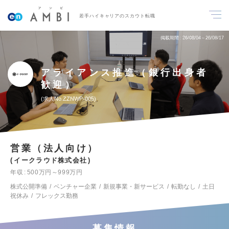
若手ハイキャリアのスカウト転職
掲載期間
26/08/04～26/08/17
アライアンス推進（銀行出身者
歓迎）
求人No.ZZNWP-005
営業（法人向け）
イークラウド株式会社
年収
500万円～999万円
株式公開準備
ベンチャー企業
新規事業・新サービス
転勤なし
土日
祝休み
フレックス勤務
募集情報