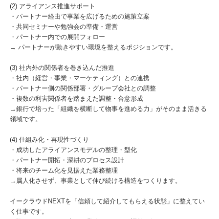
(2) アライアンス推進サポート
・パートナー経由で事業を広げるための施策立案
・共同セミナーや勉強会の準備・運営
・パートナー内での展開フォロー
→ パートナーが動きやすい環境を整えるポジションです。
(3) 社内外の関係者を巻き込んだ推進
・社内（経営・事業・マーケティング）との連携
・パートナー側の関係部署・グループ会社との調整
・複数の利害関係者を踏まえた調整・合意形成
→銀行で培った「組織を横断して物事を進める力」がそのまま活きる
領域です。
(4) 仕組み化・再現性づくり
・成功したアライアンスモデルの整理・型化
・パートナー開拓・深耕のプロセス設計
・将来のチーム化を見据えた業務整理
→属人化させず、事業として伸び続ける構造をつくります。
イークラウドNEXTを「信頼して紹介してもらえる状態」に整えてい
く仕事です。