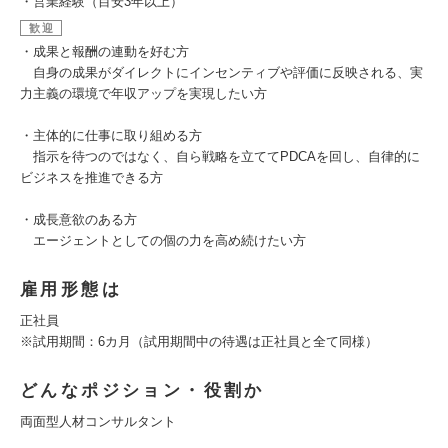
・営業経験（目安3年以上）
歓迎
・成果と報酬の連動を好む方
自身の成果がダイレクトにインセンティブや評価に反映される、実
力主義の環境で年収アップを実現したい方
・主体的に仕事に取り組める方
指示を待つのではなく、自ら戦略を立ててPDCAを回し、自律的に
ビジネスを推進できる方
・成長意欲のある方
エージェントとしての個の力を高め続けたい方
雇用形態は
正社員
※試用期間：6カ月（試用期間中の待遇は正社員と全て同様）
どんなポジション・役割か
両面型人材コンサルタント