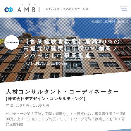
若手ハイキャリアのスカウト転職
掲載期間
26/08/03～26/08/16
【営業経験者歓迎】最高60%の
高還元で確実に年収UP/創業メ
ンバーとして事業推進
求人No.FLVIW-//jinzai500-eig
人材コンサルタント・コーディネーター
株式会社デアゼイン・コンサルティング
年収
500万円～1599万円
ベンチャー企業
英語力不問
転勤なし
土日祝休み
事業責任者
年収6
00万以上
インセンティブ制度
リモートワーク可能
副業してもOK
育
児支援制度