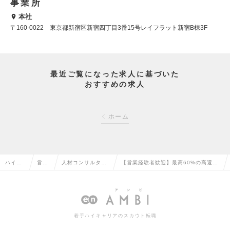
事業所
本社
〒160-0022 東京都新宿区新宿四丁目3番15号レイフラット新宿B棟3F
最近ご覧になった求人に基づいた
おすすめの求人
ホーム
ハイク
営業
人材コンサルタン
【営業経験者歓迎】最高60%の高還元
ラス求
系の
ト・コーディネー
で確実に年収UP/創業メンバーとして
人TOP
転職
ターの転職
事業推進の求人情報
若手ハイキャリアのスカウト転職