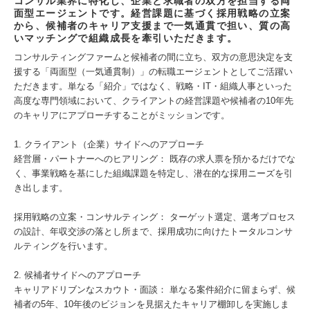
コンサル業界に特化し、企業と求職者の双方を担当する両
面型エージェントです。経営課題に基づく採用戦略の立案
から、候補者のキャリア支援まで一気通貫で担い、質の高
いマッチングで組織成長を牽引いただきます。
コンサルティングファームと候補者の間に立ち、双方の意思決定を支
援する「両面型（一気通貫制）」の転職エージェントとしてご活躍い
ただきます。単なる「紹介」ではなく、戦略・IT・組織人事といった
高度な専門領域において、クライアントの経営課題や候補者の10年先
のキャリアにアプローチすることがミッションです。
1. クライアント（企業）サイドへのアプローチ
経営層・パートナーへのヒアリング： 既存の求人票を預かるだけでな
く、事業戦略を基にした組織課題を特定し、潜在的な採用ニーズを引
き出します。
採用戦略の立案・コンサルティング： ターゲット選定、選考プロセス
の設計、年収交渉の落とし所まで、採用成功に向けたトータルコンサ
ルティングを行います。
2. 候補者サイドへのアプローチ
キャリアドリブンなスカウト・面談： 単なる案件紹介に留まらず、候
補者の5年、10年後のビジョンを見据えたキャリア棚卸しを実施しま