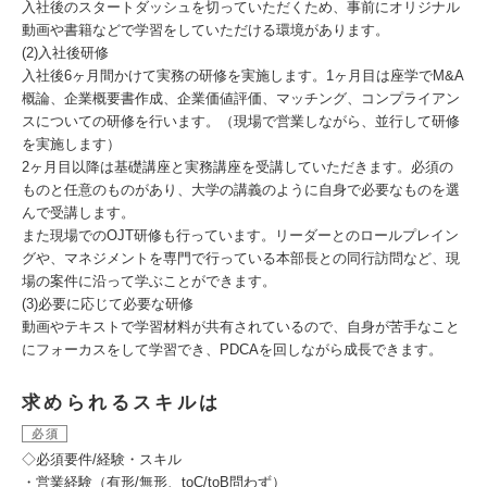
入社後のスタートダッシュを切っていただくため、事前にオリジナル
動画や書籍などで学習をしていただける環境があります。
(2)入社後研修
入社後6ヶ月間かけて実務の研修を実施します。1ヶ月目は座学でM&A
概論、企業概要書作成、企業価値評価、マッチング、コンプライアン
スについての研修を行います。（現場で営業しながら、並行して研修
を実施します）
2ヶ月目以降は基礎講座と実務講座を受講していただきます。必須の
ものと任意のものがあり、大学の講義のように自身で必要なものを選
んで受講します。
また現場でのOJT研修も行っています。リーダーとのロールプレイン
グや、マネジメントを専門で行っている本部長との同行訪問など、現
場の案件に沿って学ぶことができます。
(3)必要に応じて必要な研修
動画やテキストで学習材料が共有されているので、自身が苦手なこと
にフォーカスをして学習でき、PDCAを回しながら成長できます。
求められるスキルは
必須
◇必須要件/経験・スキル
・営業経験（有形/無形、toC/toB問わず）