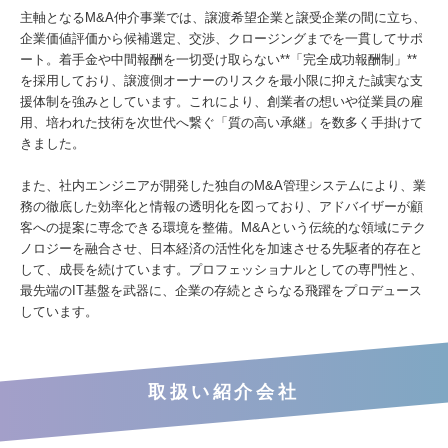
主軸となるM&A仲介事業では、譲渡希望企業と譲受企業の間に立ち、
企業価値評価から候補選定、交渉、クロージングまでを一貫してサポ
ート。着手金や中間報酬を一切受け取らない**「完全成功報酬制」**
を採用しており、譲渡側オーナーのリスクを最小限に抑えた誠実な支
援体制を強みとしています。これにより、創業者の想いや従業員の雇
用、培われた技術を次世代へ繋ぐ「質の高い承継」を数多く手掛けて
きました。
また、社内エンジニアが開発した独自のM&A管理システムにより、業
務の徹底した効率化と情報の透明化を図っており、アドバイザーが顧
客への提案に専念できる環境を整備。M&Aという伝統的な領域にテク
ノロジーを融合させ、日本経済の活性化を加速させる先駆者的存在と
して、成長を続けています。プロフェッショナルとしての専門性と、
最先端のIT基盤を武器に、企業の存続とさらなる飛躍をプロデュース
しています。
取扱い紹介会社