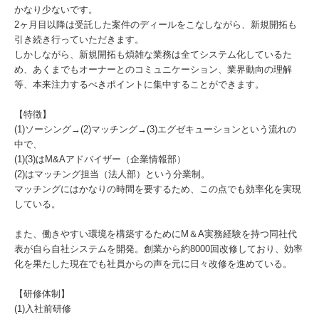
かなり少ないです。
2ヶ月目以降は受託した案件のディールをこなしながら、新規開拓も
引き続き行っていただきます。
しかしながら、新規開拓も煩雑な業務は全てシステム化しているた
め、あくまでもオーナーとのコミュニケーション、業界動向の理解
等、本来注力するべきポイントに集中することができます。
【特徴】
(1)ソーシング→(2)マッチング→(3)エグゼキューションという流れの
中で、
(1)(3)はM&Aアドバイザー（企業情報部）
(2)はマッチング担当（法人部）という分業制。
マッチングにはかなりの時間を要するため、この点でも効率化を実現
している。
また、働きやすい環境を構築するためにM＆A実務経験を持つ同社代
表が自ら自社システムを開発。創業から約8000回改修しており、効率
化を果たした現在でも社員からの声を元に日々改修を進めている。
【研修体制】
(1)入社前研修