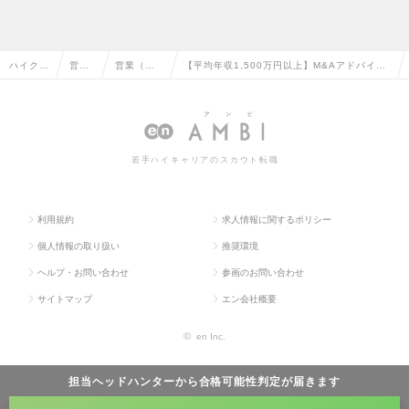
ハイクラ
営業
営業（法
【平均年収1,500万円以上】M&Aアドバイザ
ス求人T
系の
人向け）
ー（企業情報部／M&A案件を一気通貫で対
OP
転職
の転職
応）の求人情報
若手ハイキャリアのスカウト転職
利用規約
求人情報に関するポリシー
個人情報の取り扱い
推奨環境
ヘルプ・お問い合わせ
参画のお問い合わせ
サイトマップ
エン会社概要
©
en Inc.
担当ヘッドハンターから
合格可能性判定
が届きます