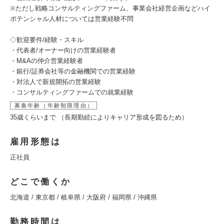
※ただし戦略コンサルティングファーム、事業会社経営企画などハイ
ポテンシャル人材については営業経験不問
◇歓迎要件/経験・スキル
・代表者/オーナー向けの営業経験者
・M&Aの仲介営業経験者
・銀行/証券会社等の金融機関での営業経験
・対法人で新規開拓の営業経験
・コンサルティングファームでの就業経験
募集年齢（年齢制限理由）
35歳くらいまで （長期勤続によりキャリア形成を図るため）
雇用形態は
正社員
どこで働くか
北海道 / 東京都 / 岐阜県 / 大阪府 / 福岡県 / 沖縄県
勤務時間は