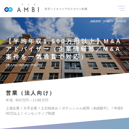
若手ハイキャリアのスカウト転職
掲載期間
26/08/07～26/08/20
【平均年収1,500万円以上】M&A
アドバイザー（企業情報部／M&A
案件を一気通貫で対応）
求人No.YMTHC-YHC78
営業（法人向け）
年収
400万円～1199万円
上場企業
大手企業
土日祝休み
ポテンシャル採用（未経験可）
年収6
00万以上
インセンティブ制度