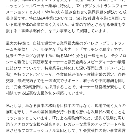
エッセンシャルワーカー業界に特化し、DX（デジタルトランスフォー
メーション）と人材・M&Aの力を組み合わせて業界課題を解決する成
長企業です。特にM&A事業においては、深刻な後継者不足に直面して
いる現場主体の産業に深く入り込み、企業の存続とさらなる発展を支
援する「事業承継仲介」を主力事業として展開しています。
最大の特徴は、自社で運営する業界最大級のダイレクトプラットフォ
ームを基盤とした、圧倒的な「集客力」と「マッチング精度」です。
従来のアナログな営業手法に頼るM&A仲介とは一線を画し、テクノロ
ジーを駆使して譲渡希望オーナーと譲受企業をスピーディーかつ最適
に結びつけています。特定業界に特化した深い専門知識（ドメイン知
識）を持つアドバイザーが、企業価値評価から候補企業の選定、条件
交渉、最終契約までを一気通貫でサポート。着手金や中間報酬を排し
た「完全成功報酬制」を採用することで、オーナー経営者が安心して
相談できる誠実な支援体制を構築しています。
私たちは、単なる資本の移動を目指すのではなく、現場で働く人々の
雇用を守り、日本の基幹産業が持つ技術や想いを次世代へ繋ぐことを
ミッションとしています。ITによる業務効率化と、泥臭く現場に寄り
添うアナログな支援を融合させ、レガシーな業界のアップデートを加
速させるプロフェッショナル集団として、社会貢献性の高い事業運営