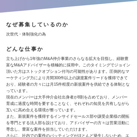
なぜ募集しているのか
次世代・体制強化の為
どんな仕事か
立ち上げから1年強のM&A仲介事業のさらなる拡大を目指し、経験豊
富なM&Aアドバイザーを積極的に採用中。このタイミングでジョイン
頂いた方はストックオプション付与の可能性があります。圧倒的なマ
ーケティング力により月間300件以上の譲渡案件リードを獲得できて
おり、経験者の方々には月15件程度の新規案件を供給できる体制とな
っています。
現在のメンバーは大手仲介会社出身者が8割を占めており、メンバー
育成に過度な時間を要することなく、それぞれの知見を共有しながら
互いに高め合える環境が整っています。
また、新規案件を獲得するインサイドセールス部や譲受企業様の開拓
を専門とする法人部を設けており、アドバイザーの方々は営業活動に
専念し、豊富な案件を担当していただけます。
さらに、社内での案件のバッティングがほとんど発生しないため、エ