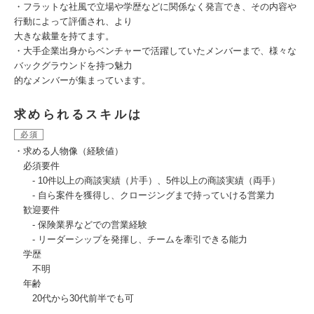
・フラットな社風で立場や学歴などに関係なく発言でき、その内容や
行動によって評価され、より
大きな裁量を持てます。
・大手企業出身からベンチャーで活躍していたメンバーまで、様々な
バックグラウンドを持つ魅力
的なメンバーが集まっています。
求められるスキルは
必須
・求める人物像（経験値）
必須要件
- 10件以上の商談実績（片手）、5件以上の商談実績（両手）
- 自ら案件を獲得し、クロージングまで持っていける営業力
歓迎要件
- 保険業界などでの営業経験
- リーダーシップを発揮し、チームを牽引できる能力
学歴
不明
年齢
20代から30代前半でも可