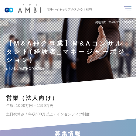
若手ハイキャリアのスカウト転職
掲載期間
26/07/30～26/08/12
【M&A仲介事業】M&Aコンサル
タント(経験者_マネージャーポジ
ション)
求人No.YMTHC-YHC92
営業（法人向け）
年収
1000万円～1199万円
土日祝休み
年収600万以上
インセンティブ制度
募集情報