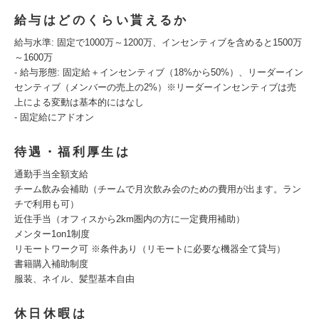
給与はどのくらい貰えるか
給与水準: 固定で1000万～1200万、インセンティブを含めると1500万
～1600万
- 給与形態: 固定給＋インセンティブ（18%から50%）、リーダーイン
センティブ（メンバーの売上の2%）※リーダーインセンティブは売
上による変動は基本的にはなし
- 固定給にアドオン
待遇・福利厚生は
通勤手当全額支給
チーム飲み会補助（チームで月次飲み会のための費用が出ます。ラン
チで利用も可）
近住手当（オフィスから2km圏内の方に一定費用補助）
メンター1on1制度
リモートワーク可 ※条件あり（リモートに必要な機器全て貸与）
書籍購入補助制度
服装、ネイル、髪型基本自由
休日休暇は