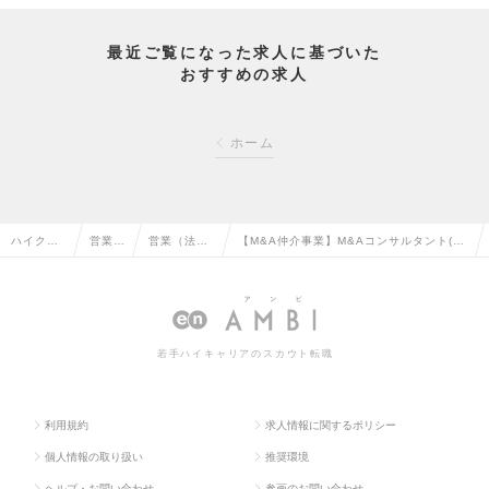
最近ご覧になった求人に基づいた
おすすめの求人
ホーム
ハイクラ
営業系
営業（法人
【M&A仲介事業】M&Aコンサルタント(経
ス求人TO
の転職
向け）の転
験者_マネージャーポジション)の求人情報
P
職
若手ハイキャリアのスカウト転職
利用規約
求人情報に関するポリシー
個人情報の取り扱い
推奨環境
ヘルプ・お問い合わせ
参画のお問い合わせ