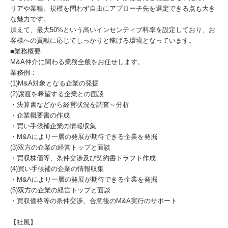
リアや業種、規模を問わず自由にアプローチ先を選定できる点も大き
な魅力です。
加えて、最大50%という高いインセンティブ料率を設定しており、お
客様への貢献に応じてしっかりと稼げる環境となっています。
■業務概要
M&A仲介に関わる業務全般をお任せします。
業務例：
(1)M&A対象となる企業の発掘
(2)譲渡を希望する企業との面談
・決算書などから経営状況を調査～分析
・企業概要書の作成
・買い手候補企業の情報収集
・M&Aにより一層の発展が期待できる企業を発掘
(3)双方の企業の経営トップと面談
・買収株価等、条件交渉及び契約書ドラフト作成
(4)買い手候補の企業の情報収集
・M&Aにより一層の発展が期待できる企業を発掘
(5)双方の企業の経営トップと面談
・買収価格等の条件交渉、合意後のM&A実行のサポート
【社風】