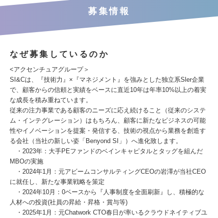
募集情報
なぜ募集しているのか
<アクセンチュアグループ＞
SI&Cは、『技術力』×『マネジメント』を強みとした独立系Sler企業
で、顧客からの信頼と実績をベースに直近10年は年率10%以上の着実
な成長を積み重ねています。
従来の注力事業である顧客のニーズに応え続けること（従来のシステ
ム・インテグレーション）はもちろん、顧客に新たなビジネスの可能
性やイノベーションを提案・発信する、技術の視点から業務を創造す
る会社（当社の新しい姿「Benyond SI」）へ進化致します。
・2023年：大手PEファンドのベインキャピタルとタッグを組んだ
MBOの実施
・2024年1月：元アビームコンサルティングCEOの岩澤が当社CEO
に就任し、新たな事業戦略を策定
・2024年10月：0ベースから『人事制度を全面刷新』し、積極的な
人材への投資(社員の昇給・昇格・賞与等)
・2025年1月：元Chatwork CTO春日が率いるクラウドネイティブユ