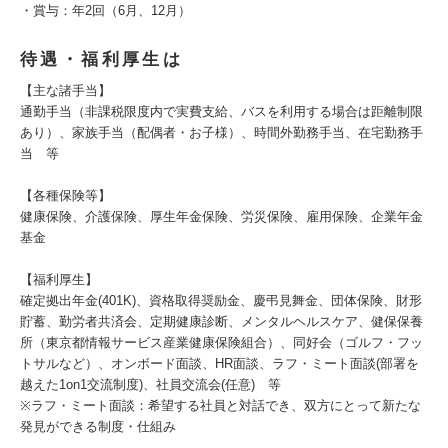
・賞与：年2回（6月、12月）
待遇・福利厚生は
【主な諸手当】
通勤手当（非課税限度内で実費支給、バスを利用する場合は距離制限
あり）、家族手当（配偶者・お子様）、時間外勤務手当、在宅勤務手
当 等
【各種保険等】
健康保険、介護保険、厚生年金保険、労災保険、雇用保険、企業年金
基金
【福利厚生】
確定拠出年金(401K)、資格取得奨励金、慶弔見舞金、団体保険、財形
貯蓄、勤労者共済会、定期健康診断、メンタルヘルスケア、健保保養
所（東京都情報サービス産業健康保険組合）、同好会（ゴルフ・フッ
トサルなど）、オンボード面談、HR面談、ラフ・ミート面談(部署を
越えた1on1交流制度)、社員交流会(任意) 等
※ラフ・ミート面談：希望する社員と対話でき、双方にとって新たな
発見ができる制度・仕組み