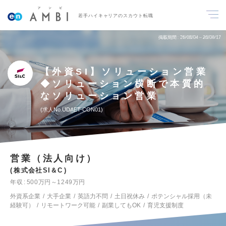
若手ハイキャリアのスカウト転職
掲載期間
26/08/04～26/08/17
【外資SI】ソリューション営業
◆ソリューション横断で本質的
なソリューション営業
求人No.UDAET-CON01
営業（法人向け）
株式会社SI＆C
年収
500万円～1249万円
外資系企業
大手企業
英語力不問
土日祝休み
ポテンシャル採用（未
経験可）
リモートワーク可能
副業してもOK
育児支援制度