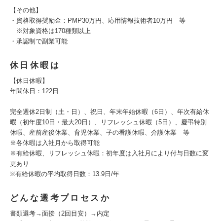
【その他】
・資格取得奨励金：PMP30万円、応用情報技術者10万円 等
※対象資格は170種類以上
・承認制で副業可能
休日休暇は
【休日休暇】
年間休日：122日
完全週休2日制（土・日）、祝日、年末年始休暇（6日）、年次有給休
暇（初年度10日・最大20日）、リフレッシュ休暇（5日）、慶弔特別
休暇、産前産後休業、育児休業、子の看護休暇、介護休業 等
※各休暇は入社月から取得可能
※有給休暇、リフレッシュ休暇：初年度は入社月により付与日数に変
更あり
※有給休暇の平均取得日数：13.9日/年
どんな選考プロセスか
書類選考→面接（2回目安）→内定