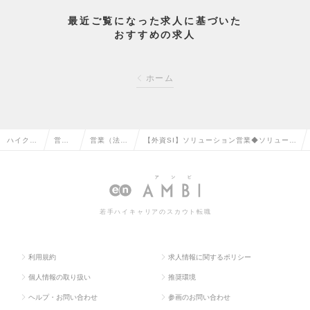
最近ご覧になった求人に基づいた
おすすめの求人
ホーム
ハイクラ
営業
営業（法人
【外資SI】ソリューション営業◆ソリューシ
ス求人T
系の
向け）の転
ョン横断で本質的なソリューション営業の求
OP
転職
職
人情報
若手ハイキャリアのスカウト転職
利用規約
求人情報に関するポリシー
個人情報の取り扱い
推奨環境
ヘルプ・お問い合わせ
参画のお問い合わせ