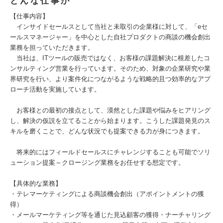
どんな仕事か
【仕事内容】
インサイドセールスとして当社と未取引の企業様に対して、「eセ
ールスマネージャー」を中心とした自社プロダクトの商談の機会創出
業務を担っていただきます。
当社は、ITツールの販売ではなく、お客様の課題解決に根差したコ
ンサルティング営業を行っています。そのため、対象の企業研究や業
界研究を行い、より案件化につながるような戦略的且つ効率的なアプ
ローチ活動を実施しています。
お客様との最初の接点として、漠然とした課題や悩みをヒアリング
し、解決の仮説を立てることから始まります。こうした課題発見のス
キルを磨くことで、どんな状況でも提案できる力が身につきます。
将来的にはフィールドセールスにチャレンジすることも可能でソリ
ューション提案～クロージング業務をお任せする想定です。
【具体的な業務】
・テレマーケティングによる商談機会創出（アポイントメントの獲
得）
・メールマーケティング等を通じた見込顧客の獲得・ナーチャリング