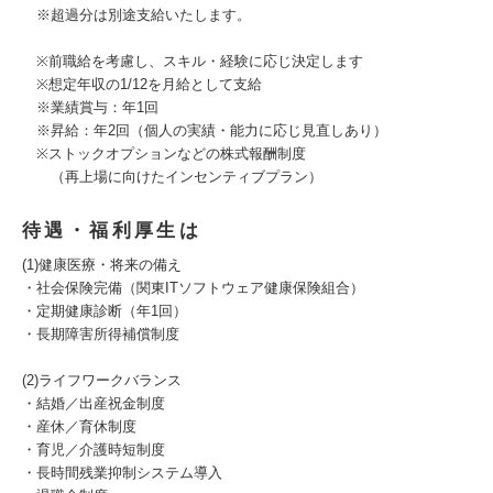
※超過分は別途支給いたします。
※前職給を考慮し、スキル・経験に応じ決定します
※想定年収の1/12を月給として支給
※業績賞与：年1回
※昇給：年2回（個人の実績・能力に応じ見直しあり）
※ストックオプションなどの株式報酬制度
（再上場に向けたインセンティブプラン）
待遇・福利厚生は
(1)健康医療・将来の備え
・社会保険完備（関東ITソフトウェア健康保険組合）
・定期健康診断（年1回）
・長期障害所得補償制度
(2)ライフワークバランス
・結婚／出産祝金制度
・産休／育休制度
・育児／介護時短制度
・長時間残業抑制システム導入