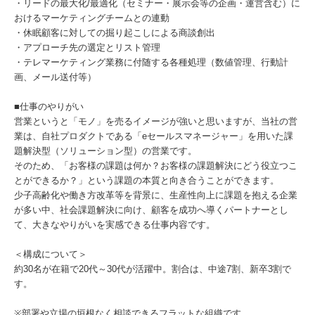
・リードの最大化/最適化（セミナー・展示会等の企画・運営含む）に
おけるマーケティングチームとの連動
・休眠顧客に対しての掘り起こしによる商談創出
・アプローチ先の選定とリスト管理
・テレマーケティング業務に付随する各種処理（数値管理、行動計
画、メール送付等）
■仕事のやりがい
営業というと「モノ」を売るイメージが強いと思いますが、当社の営
業は、自社プロダクトである「eセールスマネージャー」を用いた課
題解決型（ソリューション型）の営業です。
そのため、「お客様の課題は何か？お客様の課題解決にどう役立つこ
とができるか？」という課題の本質と向き合うことができます。
少子高齢化や働き方改革等を背景に、生産性向上に課題を抱える企業
が多い中、社会課題解決に向け、顧客を成功へ導くパートナーとし
て、大きなやりがいを実感できる仕事内容です。
＜構成について＞
約30名が在籍で20代～30代が活躍中。割合は、中途7割、新卒3割で
す。
※部署や立場の垣根なく相談できるフラットな組織です。