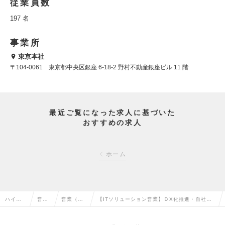
従業員数
197 名
事業所
東京本社
〒104-0061 東京都中央区銀座 6-18-2 野村不動産銀座ビル 11 階
最近ご覧になった求人に基づいた
おすすめの求人
ホーム
ハイク
営業
営業（法
【ITソリューション営業】ＤX化推進・自社プ
ラス求
系の
人向け）
ロダクトの提案／5,500社以上の導入実績／年