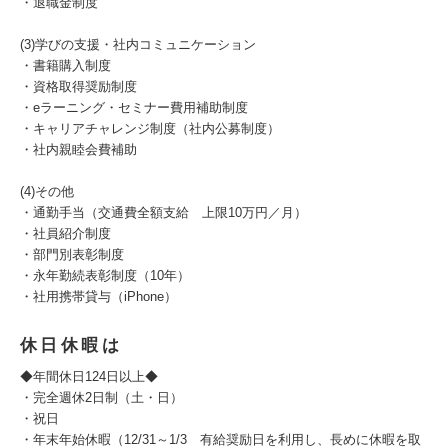
・退職金制度
(3)学びの支援・社内コミュニケーション
・書籍購入制度
・資格取得奨励制度
・eラーニング・セミナー費用補助制度
・キャリアチャレンジ制度（社内公募制度）
・社内親睦会費補助
(4)その他
・通勤手当（交通費全額支給 上限10万円／月）
・社員紹介制度
・部門別表彰制度
・永年勤続表彰制度（10年）
・社用携帯貸与（iPhone）
休日休暇は
◆年間休日124日以上◆
・完全週休2日制（土・日）
・祝日
・年末年始休暇（12/31～1/3 有給奨励日を利用し、長めに休暇を取