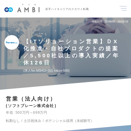
若手ハイキャリアのスカウト転職
掲載期間
26/08/05～26/08/18
【ITソリューション営業】ＤX
化推進・自社プロダクトの提案
／5,500社以上の導入実績／年
休126日
求人No.MSHOI-001-tokyo-500
営業（法人向け）
ソフトブレーン株式会社
年収
500万円～699万円
転勤なし
土日祝休み
ポテンシャル採用（未経験可）