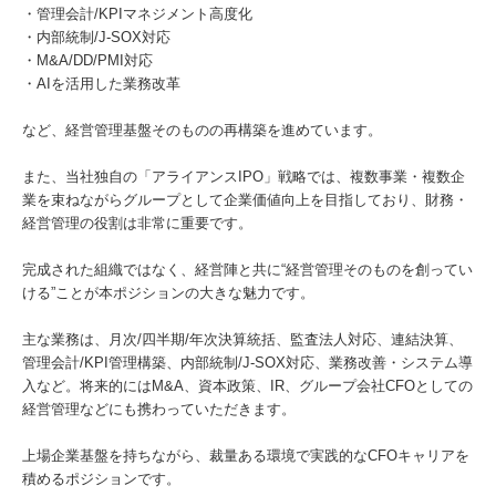
・管理会計/KPIマネジメント高度化
・内部統制/J-SOX対応
・M&A/DD/PMI対応
・AIを活用した業務改革
など、経営管理基盤そのものの再構築を進めています。
また、当社独自の「アライアンスIPO」戦略では、複数事業・複数企
業を束ねながらグループとして企業価値向上を目指しており、財務・
経営管理の役割は非常に重要です。
完成された組織ではなく、経営陣と共に“経営管理そのものを創ってい
ける”ことが本ポジションの大きな魅力です。
主な業務は、月次/四半期/年次決算統括、監査法人対応、連結決算、
管理会計/KPI管理構築、内部統制/J-SOX対応、業務改善・システム導
入など。将来的にはM&A、資本政策、IR、グループ会社CFOとしての
経営管理などにも携わっていただきます。
上場企業基盤を持ちながら、裁量ある環境で実践的なCFOキャリアを
積めるポジションです。