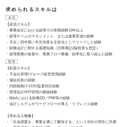
求められるスキルは
必須
【必須スキル】
・事業会社における経理での実務経験10年以上
・経理チームのマネジメント、または後輩育成の経験
・月次／四半期／年次決算を主担当としてリードした経験
・財務会計に関する基礎知識（日商簿記2級程度を想定）
・経理業務の改善や、業務フロー整備・効率化に取り組んだ経験
歓迎
【歓迎スキル】
・子会社管理/グループ経営管理経験
・連結決算の経験
・内部統制/J-SOX/監査対応経験
・管理会計/KPI管理の構築経験
・M&Aにおける財務DD／PMI等の経験
・会計システムやワークフローの導入・リプレイス経験
【求める人物像】
・「社会課題を、事業を通じて解決する」という当社の理念に共感