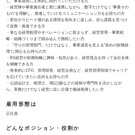
し、事業成長に主体的に関わっていただける方
・経営陣や事業責任者と密に連携しながら、数字だけでなく“事業その
もの”を理解し、推進していけるコミュニケーション力をお持ちの方
・変化やスピード感のある環境を前向きに楽しみ、自ら課題を見つけ
て改善・推進できる方
・単なる経理処理やオペレーションに留まらず、経営管理・事業戦
略・組織づくりまで踏み込んで挑戦したい方
・「守りの管理部門」だけではなく、事業成長を支える“攻めの財務経
理”に関心をお持ちの方
・BS経営や財務戦略に興味・知見があり、経営視点を持って会社全体
を俯瞰できる方
・将来的にCFO、管理部長、経営企画など、経営管理領域でキャリア
を広げていきたい志向をお持ちの方
・公認会計士、税理士、簿記1級などの資格や専門性を活かしなが
ら、実務だけでなく経営に近い立場で価値発揮したい方
雇用形態は
正社員
どんなポジション・役割か