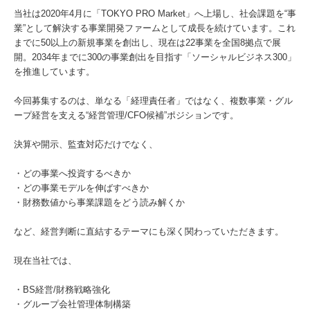
当社は2020年4月に「TOKYO PRO Market」へ上場し、社会課題を“事
業”として解決する事業開発ファームとして成長を続けています。これ
までに50以上の新規事業を創出し、現在は22事業を全国8拠点で展
開。2034年までに300の事業創出を目指す「ソーシャルビジネス300」
を推進しています。
今回募集するのは、単なる「経理責任者」ではなく、複数事業・グル
ープ経営を支える“経営管理/CFO候補”ポジションです。
決算や開示、監査対応だけでなく、
・どの事業へ投資するべきか
・どの事業モデルを伸ばすべきか
・財務数値から事業課題をどう読み解くか
など、経営判断に直結するテーマにも深く関わっていただきます。
現在当社では、
・BS経営/財務戦略強化
・グループ会社管理体制構築