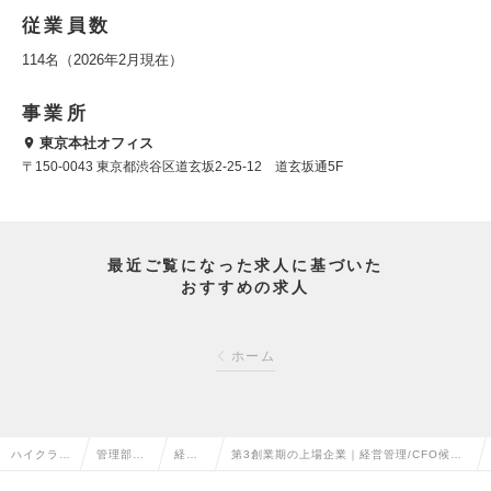
従業員数
114名（2026年2月現在）
事業所
東京本社オフィス
〒150-0043 東京都渋谷区道玄坂2-25-12 道玄坂通5F
最近ご覧になった求人に基づいた
おすすめの求人
ホーム
ハイクラス
管理部門
経理
第3創業期の上場企業｜経営管理/CFO候補
求人TOP
系の転職
の転
として組織づくりに挑戦の求人情報