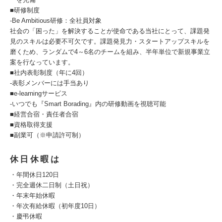
■研修制度
-Be Ambitious研修：全社員対象
社会の「困った」を解決することが使命である当社にとって、課題発
見のスキルは必要不可欠です。課題発見力・スタートアップスキルを
磨くため、ランダムで4～6名のチームを組み、半年単位で新規事業立
案を行なっています。
■社内表彰制度（年に4回）
-表彰メンバーには手当あり
■e-learningサービス
-いつでも『Smart Borading』内の研修動画を視聴可能
■経営合宿・責任者合宿
■資格取得支援
■副業可（※申請許可制）
休日休暇は
・年間休日120日
・完全週休二日制（土日祝）
・年末年始休暇
・年次有給休暇（初年度10日）
・慶弔休暇