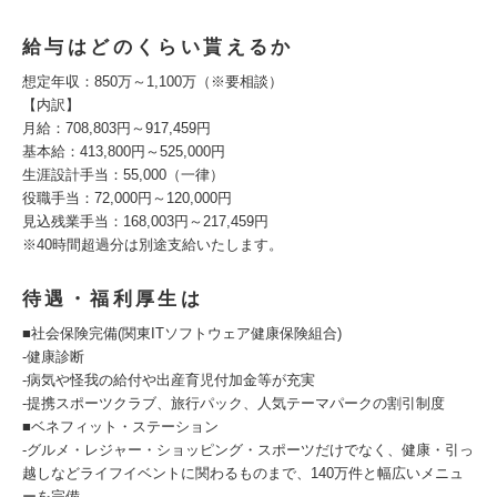
給与はどのくらい貰えるか
想定年収：850万～1,100万（※要相談）
【内訳】
月給：708,803円～917,459円
基本給：413,800円～525,000円
生涯設計手当：55,000（一律）
役職手当：72,000円～120,000円
見込残業手当：168,003円～217,459円
※40時間超過分は別途支給いたします。
待遇・福利厚生は
■社会保険完備(関東ITソフトウェア健康保険組合)
-健康診断
-病気や怪我の給付や出産育児付加金等が充実
-提携スポーツクラブ、旅行パック、人気テーマパークの割引制度
■ベネフィット・ステーション
-グルメ・レジャー・ショッピング・スポーツだけでなく、健康・引っ
越しなどライフイベントに関わるものまで、140万件と幅広いメニュ
ーを完備