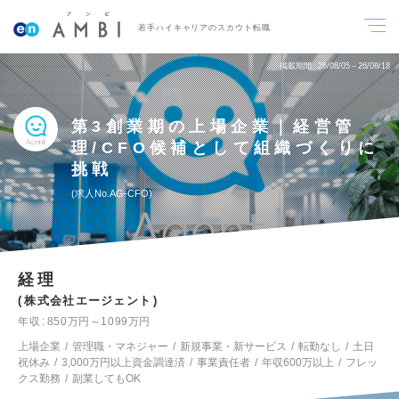
若手ハイキャリアのスカウト転職
掲載期間
26/08/05～26/08/18
第3創業期の上場企業｜経営管
理/CFO候補として組織づくりに
挑戦
求人No.AG-CFO
経理
株式会社エージェント
年収
850万円～1099万円
上場企業
管理職・マネジャー
新規事業・新サービス
転勤なし
土日
祝休み
3,000万円以上資金調達済
事業責任者
年収600万以上
フレッ
クス勤務
副業してもOK