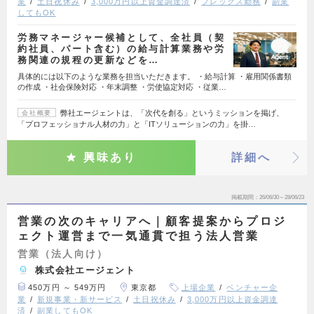
業
土日祝休み
3,000万円以上資金調達済
フレックス勤務
副業
してもOK
労務マネージャー候補として、全社員（契
約社員、パート含む）の給与計算業務や労
務関連の規程の更新などを…
具体的には以下のような業務を担当いただきます。 ・給与計算 ・雇用関係書類
の作成 ・社会保険対応 ・年末調整 ・労使協定対応 ・従業…
弊社エージェントは、「次代を創る」というミッションを掲げ、
会社概要
「プロフェッショナル人材の力」と「ITソリューションの力」を掛…
興味あり
詳細へ
掲載期間
26/06/30～28/06/23
営業の次のキャリアへ｜顧客提案からプロジ
ェクト運営まで一気通貫で担う法人営業
営業（法人向け）
株式会社エージェント
450万円 ～ 549万円
東京都
上場企業
ベンチャー企
業
新規事業・新サービス
土日祝休み
3,000万円以上資金調達
済
副業してもOK