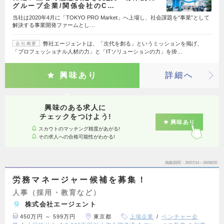
グループ企業/関係会社のC…
当社は2020年4月に「TOKYO PRO Market」へ上場し、社会課題を“事業”として
解決する事業開発ファームとし…
弊社エージェントは、「次代を創る」というミッションを掲げ、
会社概要
「プロフェッショナル人材の力」と「ITソリューションの力」を掛…
興味あり
詳細へ
興味のある求人に
チェックをつけよう!
興味あり
スカウトのマッチング精度があがる!
その求人への合格可能性がわかる!
掲載期間
26/07/14～26/08/20
労務マネージャー候補を募集！
人事（採用・教育など）
株式会社エージェント
450万円 ～ 599万円
東京都
上場企業
ベンチャー企