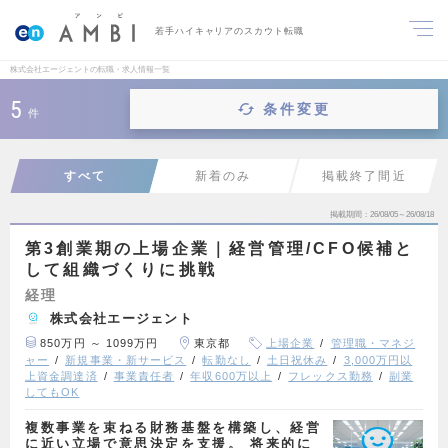
若手ハイキャリアのスカウト転職
株式会社エージェントの転職・求人情報一覧
5
条件変更
件
すべて
新着のみ
掲載終了間近
掲載期間
26/08/05～26/08/18
第3創業期の上場企業｜経営管理/CFO候補と
して組織づくりに挑戦
経理
株式会社エージェント
850万円 ～ 1099万円
東京都
上場企業
管理職・マネジ
ャー
新規事業・新サービス
転勤なし
土日祝休み
3,000万円以
上資金調達済
事業責任者
年収600万以上
フレックス勤務
副業
してもOK
複数事業を束ねる財務基盤を構築し、経営
に近い立場で意思決定を支援。 将来的に