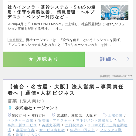
社内インフラ・基幹システム・SaaSの運
用・保守や業務改善、 情報管理・ヘルプ
デスク・ベンダー対応など…
2020年4月に「TOKYO PRO Market」に上場し、社会課題解決に向けたソリュー
ション事業を展開する当社。 「社…
弊社エージェントは、「次代を創る」というミッションを掲げ、
会社概要
「プロフェッショナル人材の力」と「ITソリューションの力」を掛…
興味あり
詳細へ
掲載期間
26/04/01～26/12/27
【仙台・名古屋・大阪】法人営業→事業責任
者へ｜通信×人材ビジネス
営業（法人向け）
株式会社エージェント
550万円 ～ 699万円
宮城県、愛知県、大阪府
上場企業
ベンチャー企業
管理職・マネジャー
マネジメント業務なし
新規
事業・新サービス
英語力不問
土日祝休み
3,000万円以上資金調達
済
事業責任者
サービス責任者
年収600万以上
フレックス勤
務
副業してもOK