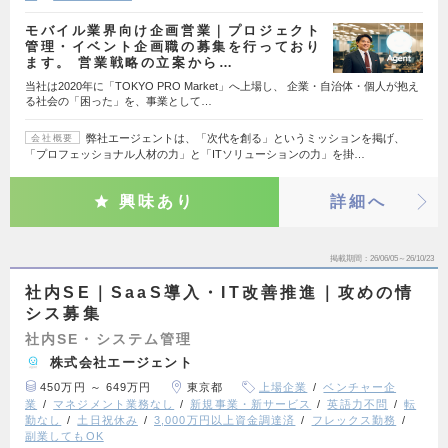
モバイル業界向け企画営業｜プロジェクト
管理・イベント企画職の募集を行っており
ます。 営業戦略の立案から…
当社は2020年に「TOKYO PRO Market」へ上場し、 企業・自治体・個人が抱え
る社会の「困った」を、事業として…
弊社エージェントは、「次代を創る」というミッションを掲げ、
会社概要
「プロフェッショナル人材の力」と「ITソリューションの力」を掛…
興味あり
詳細へ
掲載期間
26/06/05～26/10/23
社内SE｜SaaS導入・IT改善推進｜攻めの情
シス募集
社内SE・システム管理
株式会社エージェント
450万円 ～ 649万円
東京都
上場企業
ベンチャー企
業
マネジメント業務なし
新規事業・新サービス
英語力不問
転
勤なし
土日祝休み
3,000万円以上資金調達済
フレックス勤務
副業してもOK