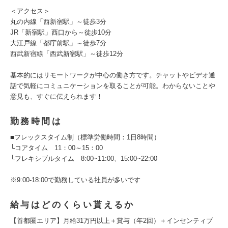
＜アクセス＞
丸の内線「西新宿駅」～徒歩3分
JR「新宿駅」西口から～徒歩10分
大江戸線「都庁前駅」～徒歩7分
西武新宿線「西武新宿駅」～徒歩12分
基本的にはリモートワークが中心の働き方です。チャットやビデオ通
話で気軽にコミュニケーションを取ることが可能。わからないことや
意見も、すぐに伝えられます！
勤務時間は
■フレックスタイム制（標準労働時間：1日8時間）
└コアタイム 11：00～15：00
└フレキシブルタイム 8:00~11:00、15:00~22:00
※9:00-18:00で勤務している社員が多いです
給与はどのくらい貰えるか
【首都圏エリア】月給31万円以上＋賞与（年2回）＋インセンティブ