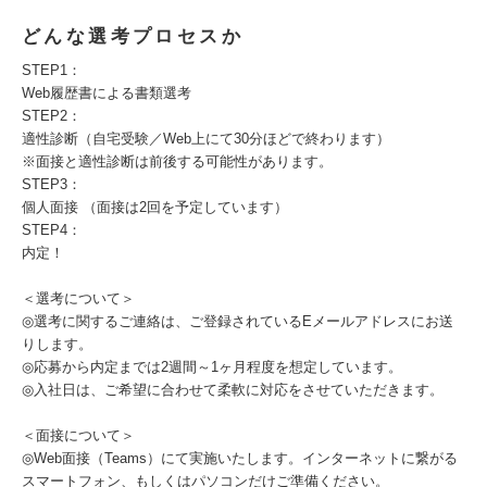
どんな選考プロセスか
STEP1：
Web履歴書による書類選考
STEP2：
適性診断（自宅受験／Web上にて30分ほどで終わります）
※面接と適性診断は前後する可能性があります。
STEP3：
個人面接 （面接は2回を予定しています）
STEP4：
内定！
＜選考について＞
◎選考に関するご連絡は、ご登録されているEメールアドレスにお送
りします。
◎応募から内定までは2週間～1ヶ月程度を想定しています。
◎入社日は、ご希望に合わせて柔軟に対応をさせていただきます。
＜面接について＞
◎Web面接（Teams）にて実施いたします。インターネットに繋がる
スマートフォン、もしくはパソコンだけご準備ください。