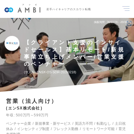
若手ハイキャリアのスカウト転職
掲載期間
26/07/29～26/08/11
【クライアント支援のインサイ
ドセールス】基本リモート/新規
事業立ち上げメンバー/営業支援
のベンチャー
求人No.ENSX-OS-SDR-20260218
営業（法人向け）
エンSX株式会社
年収
500万円～599万円
ベンチャー企業
新規事業・新サービス
英語力不問
転勤なし
土日祝
休み
インセンティブ制度
フレックス勤務
リモートワーク可能
育児