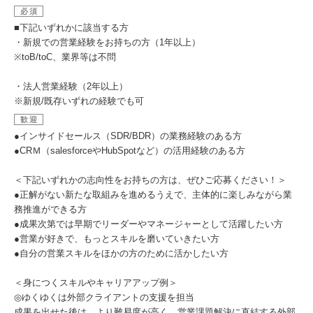
必須
■下記いずれかに該当する方
・新規での営業経験をお持ちの方（1年以上）
※toB/toC、業界等は不問
・法人営業経験（2年以上）
※新規/既存いずれの経験でも可
歓迎
●インサイドセールス（SDR/BDR）の業務経験のある方
●CRＭ（salesforceやHubSpotなど）の活用経験のある方
＜下記いずれかの志向性をお持ちの方は、ぜひご応募ください！＞
●正解がない新たな取組みを進めるうえで、主体的に楽しみながら業
務推進ができる方
●成果次第では早期でリーダーやマネージャーとして活躍したい方
●営業が好きで、もっとスキルを磨いていきたい方
●自分の営業スキルをほかの方のために活かしたい方
＜身につくスキルやキャリアアップ例＞
◎ゆくゆくは外部クライアントの支援を担当
成果を出せた後は、より難易度が高く、営業課題解決に直結する外部