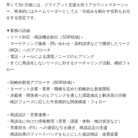
早くて3か月後には、クライアント支援を担うアカウントマネージャ
ー、将来的にはチームリーダーとして人・仕組みを動かす役割もお任
せする想定です。
▼業務の詳細
＜リード対応・商談機会創出（SDR領域)＞
・マーケティング施策・問い合わせ・資料請求などで獲得したリード
（MQL）へのアプローチ
・電話・メールによる課題／ニーズのヒアリング
・すぐに商談化しないリードに対するナーチャリング活動、継続フォ
ロー
＜戦略的新規アプローチ（BDR領域)＞
・ターゲット企業・業界・職種を定めた戦略的な新規開拓
・決裁者・関係者へのヒアリングを通じた課題抽出と解決策の示唆
・検討フェーズに応じた中長期的な関係構築・フォロー
＜商談設計・営業連携＞
・商談化に向けた情報整理（背景・課題・体制・検討状況など）
・営業担当（FS）への適切な引き継ぎ、商談設定の支援
・商談結果のフィードバックをもとにした仮説検証・改善提案