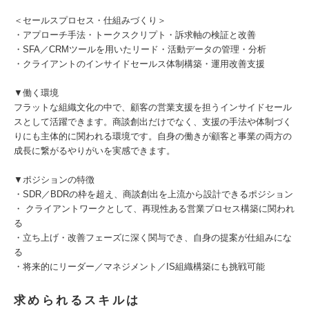
＜セールスプロセス・仕組みづくり＞
・アプローチ手法・トークスクリプト・訴求軸の検証と改善
・SFA／CRMツールを用いたリード・活動データの管理・分析
・クライアントのインサイドセールス体制構築・運用改善支援
▼働く環境
フラットな組織文化の中で、顧客の営業支援を担うインサイドセール
スとして活躍できます。商談創出だけでなく、支援の手法や体制づく
りにも主体的に関われる環境です。自身の働きが顧客と事業の両方の
成長に繋がるやりがいを実感できます。
▼ポジションの特徴
・SDR／BDRの枠を超え、商談創出を上流から設計できるポジション
・ クライアントワークとして、再現性ある営業プロセス構築に関われ
る
・立ち上げ・改善フェーズに深く関与でき、自身の提案が仕組みにな
る
・将来的にリーダー／マネジメント／IS組織構築にも挑戦可能
求められるスキルは