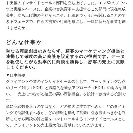
ト支援のインサイドセールス部門を立ち上げました。エンSXのノウハ
ウと実績をベースに、企業の営業変革を支援するこの部門は現在急成
長中。立ち上げ期の今だからこそ、仕組みづくりから関わることので
きるフェーズで、自らの提案や行動を形にし、一緒に新たな事業を創
りませんか。
どんな仕事か
単なる商談創出のみならず、顧客のマーケティング担当と
連携して確度の高い商談を設定するのが役割です。データ
を駆使しながら効率的に商談を獲得し、顧客の売上に貢献
してください。
▼仕事概要
クライアント企業のインサイドセールスとして、マーケティング起点
のリード対応（SDR）と戦略的な新規アプローチ（BDR）の両方を担
い、「売上につながる確度の高い商談機会」を設計・創出する役割で
す。
単に商談数を追うのではなく、どの顧客に注力すべきか、どのタイミ
ングで商談化すべきか、どの情報を揃えて営業に引き渡すべきかを判
断しながら商談の質と量をコントロールするインサイドセールスとし
て、クライアントの売上最大化に貢献していただきます。