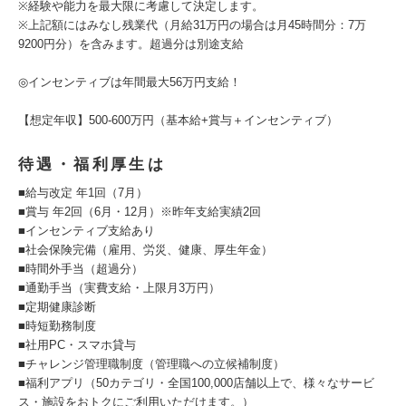
※経験や能力を最大限に考慮して決定します。
※上記額にはみなし残業代（月給31万円の場合は月45時間分：7万
9200円分）を含みます。超過分は別途支給
◎インセンティブは年間最大56万円支給！
【想定年収】500-600万円（基本給+賞与＋インセンティブ）
待遇・福利厚生は
■給与改定 年1回（7月）
■賞与 年2回（6月・12月）※昨年支給実績2回
■インセンティブ支給あり
■社会保険完備（雇用、労災、健康、厚生年金）
■時間外手当（超過分）
■通勤手当（実費支給・上限月3万円）
■定期健康診断
■時短勤務制度
■社用PC・スマホ貸与
■チャレンジ管理職制度（管理職への立候補制度）
■福利アプリ（50カテゴリ・全国100,000店舗以上で、様々なサービ
ス・施設をおトクにご利用いただけます。）