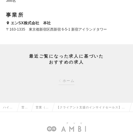
388名
事業所
エンSX株式会社 本社
〒163-1335 東京都新宿区西新宿 6-5-1 新宿アイランドタワー
最近ご覧になった求人に基づいた
おすすめの求人
ホーム
ハイク
営業
営業（法
【クライアント支援のインサイドセールス】基
ラス求
系の
人向け）
本リモート/新規事業立ち上げメンバー/営業支援
人TOP
転職
の転職
のベンチャーの求人情報