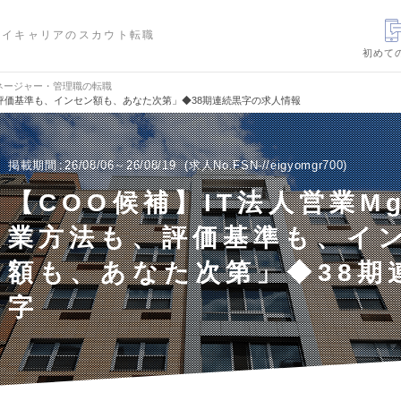
ハイキャリアのスカウト転職
初めて
ネージャー・管理職の転職
、評価基準も、インセン額も、あなた次第」◆38期連続黒字の求人情報
掲載期間
26/08/06～26/08/19
求人No.FSN-//eigyomgr700
【COO候補】IT法人営業M
業方法も、評価基準も、イ
額も、あなた次第」◆38期
字