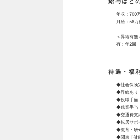
給与はど
年収：700
月給：58万
＜昇給有無
有：年2回
待遇・福
◆社会保険
◆昇給あり（
◆役職手当
◆残業手当
◆交通費支給
◆転居サポ
◆教育・研
◆関東IT