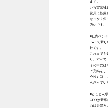
ます。
いち営業社
役員に抜擢
せっかく働
強いです。
■社内ベン
0→1で新
社です。
これまでも
り、すべて
その中には
で完結をし
今後も新し
ら創ってい
■とことん
CFOは新
前は外資系