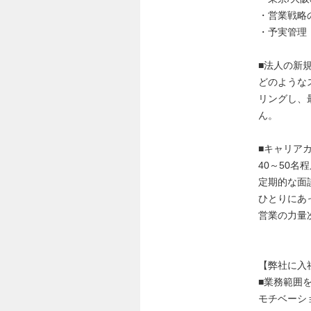
・営業戦略
・予実管理
■法人の新
どのような
リングし、
ん。
■キャリア
40～50
定期的な面
ひとりにあ
営業の力量
【弊社に入
■業務範囲
モチベーシ