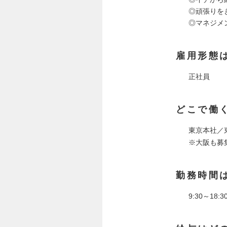
◎頑張りを
◎マネジメ
雇用形態
正社員
どこで働
東京本社／東
※大阪も募
勤務時間
9:30～18:3