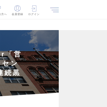
の方へ
会員登録
ログイン
gr「営
ンセン
連続黒