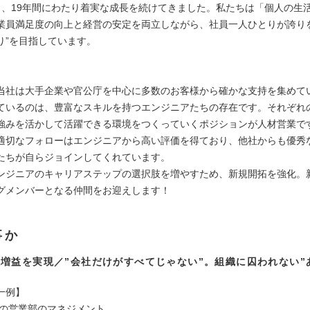
し、19年間にわたり着実な成長を続けてきました。私たちは「個人の生
業員満足度の向上と経営の安定を両立しながら、社員一人ひとりが誇り
り”を目指しています。
当社は大手企業や官公庁を中心に多数のお客様から確かな支持を集めて
ているのは、豊富なスキルを持つエンジニアたちの存在です。それぞれ
強みを活かして活躍できる環境をつくっていくポジションが人材営業で
適切なフォローはエンジニアから高い評価を得ており、他社からも優秀
たちが自らジョインしてくれています。
ンジニアのキャリアステップの選択肢を増やすため、新規開拓を強化。
グメンバーとなる仲間をお迎えします！
事か
増益を実現／”会社だけがすべてじゃない”。組織に囚われない”
一例】
阪の営業部のマネジメント