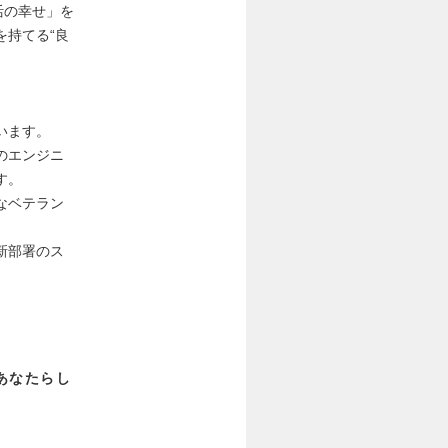
活の幸せ」を
を持てる“良
います。
のエンジニ
す。
なベテラン
新部署のス
あなたらし