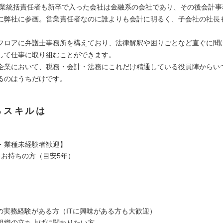
営業統括責任者も新卒で入った会社は金融系の会社であり、その後会計事
に弊社に参画。営業責任者なのに誰よりも会計に明るく、子会社の社長
フロアに弁護士事務所を構えており、法律解釈や困りごとなど直ぐに聞
して仕事に取り組むことができます。
企業において、税務・会計・法務にこれだけ精通している役員陣からい
るのはうちだけです。
るスキルは
・業種未経験者歓迎】
をお持ちの方（目安5年）
での実務経験がある方（ITに興味がある方も大歓迎）
組織の立ち上げに関わりたい方