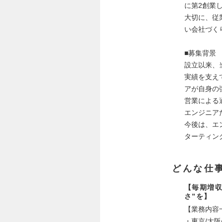
に第2創業
大切に、従
い会社づく
■募集背景
設立以来、
実績を支え
アが自身の
営業による
エンジニア
今後は、エ
ターティン
どんな仕
【毎期増収
さ”を】
【業務内容
・東京/大