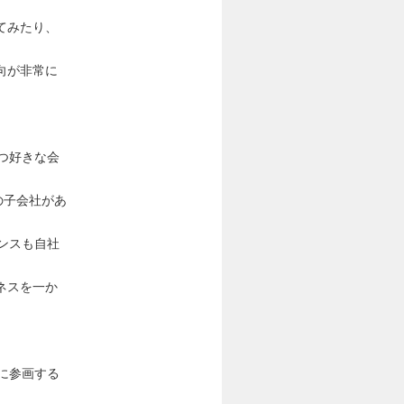
てみたり、
向が非常に
つ好きな会
の子会社があ
ンスも自社
ネスを一か
に参画する