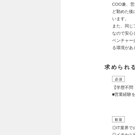
COO兼、
ど勤めた後
います。
また、同じ
なので安心
ベンチャー
る環境があ
求められ
必須
【学歴不問
■営業経験
歓迎
◎IT業界
◎イチから