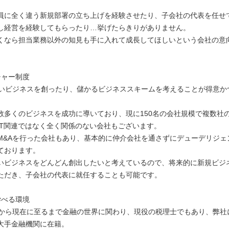
員に全く違う新規部署の立ち上げを経験させたり、子会社の代表を任せ
し経営を経験してもらったり…挙げたらきりがありません。
くなら担当業務以外の知見も手に入れて成長してほしいという会社の意
チャー制度
しいビジネスを創ったり、儲かるビジネススキームを考えることが得意か
数多くのビジネスを成功に導いており、現に150名の会社規模で複数社
IT関連ではなく全く関係のない会社もございます。
M&Aを行った会社もあり、基本的に仲介会社を通さずにデューデリジェ
ております。
いビジネスをどんどん創出したいと考えているので、将来的に新規ビジ
ただき、子会社の代表に就任することも可能です。
学べる環境
卒から現在に至るまで金融の世界に関わり、現役の税理士でもあり、弊社
大手金融機関に在籍。