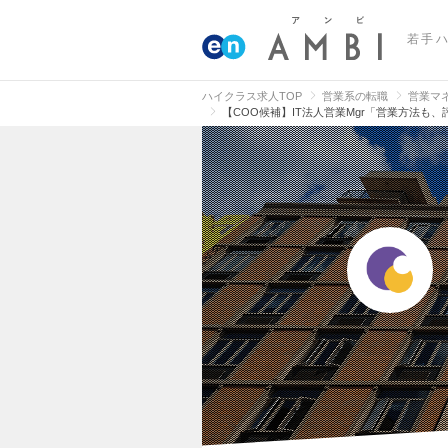
若手
ハイクラス求人TOP
営業系の転職
営業マ
【COO候補】IT法人営業Mgr「営業方法も