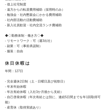
- 借上社宅制度
- 遠方からの転居費用補助（採用時のみ）
- 勉強会・社内懇親会にかかる費用補助
- 社内部活動の活動費補助
- 新入社員歓迎・社内交流ランチ費補助
◆◇勤務体制・働き方◇◆
- リモートワーク：可（週3出社）
- 副業：可（事前承認制）
- 服装：自由
休日休暇は
年間：127日
- 完全週休2日制（土・日曜日及び祝祭日）
- 年末年始休暇
- 年次有給休暇（入社3か月後から支給）
- 自己啓発休暇（年次有給とは別に、連続5日間までを年1回取得可
能）
- 産育休（取得実績あり）