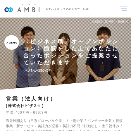
若手ハイキャリアのスカウト転職
掲載期間
26/07/27～26/08/09
〈ビジネス職／オープンポジシ
ョン〉面談をした上であなたに
合ったポジションをご提案させ
ていただきます
求人No.VSSQ-OP
営業（法人向け）
株式会社ビザスク
年収
400万円～699万円
海外展開あり（日系グローバル企業）
上場企業
ベンチャー企業
新規
事業・新サービス
英語力が必要
英語力不問
転勤なし
土日祝休み