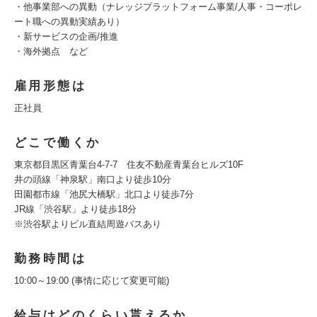
・他事業部への異動（ナレッジプラットフォーム事業/人事・コーポレ
ート職への異動実績あり）
・新サービスの企画/推進
・海外拠点 など
雇用形態は
正社員
どこで働くか
東京都目黒区青葉台4-7-7 住友不動産青葉台ヒルズ10F
井の頭線「神泉駅」南口より徒歩10分
田園都市線「池尻大橋駅」北口より徒歩7分
JR線「渋谷駅」より徒歩18分
※渋谷駅よりビル直結周遊バスあり
勤務時間は
10:00～19:00 (事情に応じて変更可能)
給与はどのくらい貰えるか