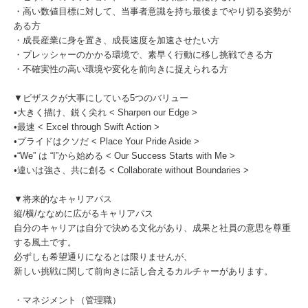
・高い数値目標に対して、当事者意識を持ち最後までやり切る姿勢が
ある方
・成長産業に身を置き、成長速度を加速させたい方
・プレッシャーのかかる環境で、素早く行動に移し挑戦できる方
・不確実性の高い環境や変化を前向きに捉えられる方
▼ビザスクが大事にしている5つのバリュー
•大きく描け、鋭く尖れ < Sharpen our Edge >
•最速 < Excel through Swift Action >
•プライドはクソだ < Place Your Pride Aside >
•“We” は “I”から始める < Our Success Starts with Me >
•違いは強さ、共に創る < Collaborate without Boundaries >
▼将来的なキャリアパス
縦/横/ななめに広がるキャリアパス
自分のキャリアは自分で決める文化があり、成果と社員の意思を尊重
する風土です。
必ずしも希望通りになるとは限りませんが、
新しい挑戦に関して前向きに話し合えるカルチャーがあります。
・マネジメント（管理職）