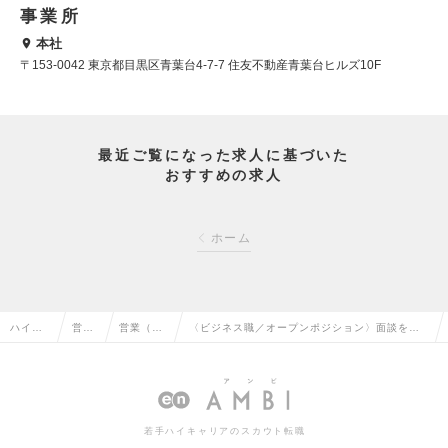
事業所
本社
〒153-0042 東京都目黒区青葉台4-7-7 住友不動産青葉台ヒルズ10F
最近ご覧になった求人に基づいた
おすすめの求人
ホーム
ハイク
営業
営業（法
〈ビジネス職／オープンポジション〉面談をし
ラス求
系の
人向け）
た上であなたに合ったポジションをご提案させ
人TOP
転職
の転職
ていただきますの求人情報
若手ハイキャリアのスカウト転職