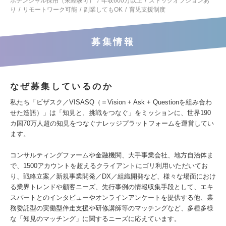
ポテンシャル採用（未経験可）
年収600万以上
ストックオプションあ
り
リモートワーク可能
副業してもOK
育児支援制度
募集情報
なぜ募集しているのか
私たち「ビザスク／VISASQ（＝Vision + Ask + Questionを組み合わ
せた造語）」は「知見と、挑戦をつなぐ」をミッションに、世界190
カ国70万人超の知見をつなぐナレッジプラットフォームを運営してい
ます。
コンサルティングファームや金融機関、大手事業会社、地方自治体ま
で、1500アカウントを超えるクライアントにゴリ利用いただいてお
り、戦略立案／新規事業開発／DX／組織開発など、様々な場面におけ
る業界トレンドや顧客ニーズ、先行事例の情報収集手段として、エキ
スパートとのインタビューやオンラインアンケートを提供する他、業
務委託型の実働型伴走支援や研修講師等のマッチングなど、多種多様
な「知見のマッチング」に関するニーズに応えています。