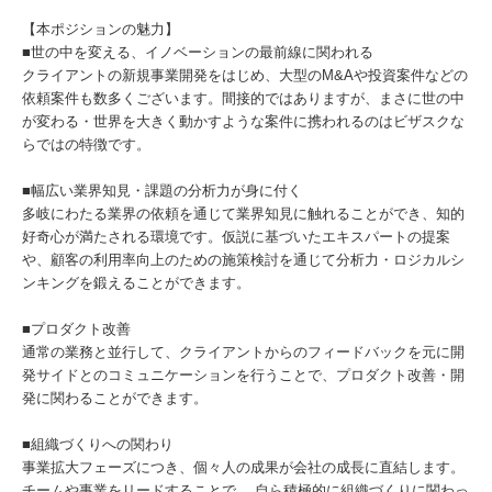
【本ポジションの魅力】
■世の中を変える、イノベーションの最前線に関われる
クライアントの新規事業開発をはじめ、大型のM&Aや投資案件などの
依頼案件も数多くございます。間接的ではありますが、まさに世の中
が変わる・世界を大きく動かすような案件に携われるのはビザスクな
らではの特徴です。
■幅広い業界知見・課題の分析力が身に付く
多岐にわたる業界の依頼を通じて業界知見に触れることができ、知的
好奇心が満たされる環境です。仮説に基づいたエキスパートの提案
や、顧客の利用率向上のための施策検討を通じて分析力・ロジカルシ
ンキングを鍛えることができます。
■プロダクト改善
通常の業務と並行して、クライアントからのフィードバックを元に開
発サイドとのコミュニケーションを行うことで、プロダクト改善・開
発に関わることができます。
■組織づくりへの関わり
事業拡大フェーズにつき、個々人の成果が会社の成長に直結します。
チームや事業をリードすることで、 自ら積極的に組織づくりに関わっ