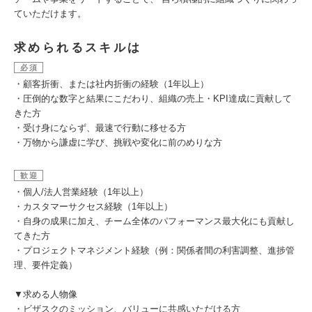
ていただけます。
求められるスキルは
必須
・顧客折衝、または社内折衝の経験（1年以上）
・圧倒的な数字と結果にこだわり、組織の売上・KPI達成に貢献して
きた方
・受け身にならず、最速で行動に移せる方
・万物から謙虚に学び、挑戦や変化に前のめりな方
歓迎
・個人/法人営業経験（1年以上）
・カスタマーサクセス経験（1年以上）
・自身の成果に加え、チーム全体のパフォーマンス最大化にも貢献し
てきた方
・プロジェクトマネジメント経験（例：関係者間の利害調整、進捗管
理、要件定義）
▼求める人物像
・ビザスクのミッション、バリューに共感いただける方