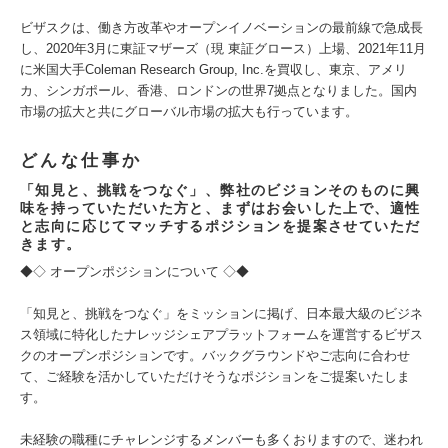
ビザスクは、働き方改革やオープンイノベーションの最前線で急成長
し、2020年3月に東証マザーズ（現 東証グロース）上場、2021年11月
に米国大手Coleman Research Group, Inc.を買収し、東京、アメリ
カ、シンガポール、香港、ロンドンの世界7拠点となりました。国内
市場の拡大と共にグローバル市場の拡大も行っています。
どんな仕事か
「知見と、挑戦をつなぐ」、弊社のビジョンそのものに興
味を持っていただいた方と、まずはお会いした上で、適性
と志向に応じてマッチするポジションを提案させていただ
きます。
◆◇ オープンポジションについて ◇◆
「知見と、挑戦をつなぐ」をミッションに掲げ、日本最大級のビジネ
ス領域に特化したナレッジシェアプラットフォームを運営するビザス
クのオープンポジションです。バックグラウンドやご志向に合わせ
て、ご経験を活かしていただけそうなポジションをご提案いたしま
す。
未経験の職種にチャレンジするメンバーも多くおりますので、迷われ