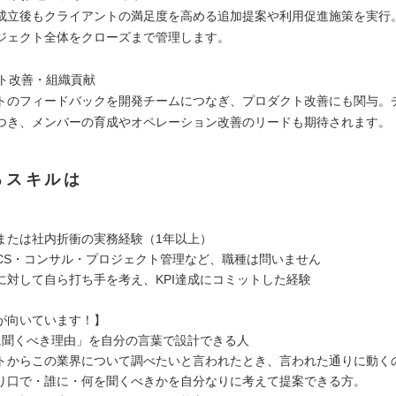
成立後もクライアントの満足度を高める追加提案や利用促進施策を実行。
ジェクト全体をクローズまで管理します。
クト改善・組織貢献
トのフィードバックを開発チームにつなぎ、プロダクト改善にも関与。
つき、メンバーの育成やオペレーション改善のリードも期待されます。
るスキルは
または社内折衝の実務経験（1年以上）
S・コンサル・プロジェクト管理など、職種は問いません
に対して自ら打ち手を考え、KPI達成にコミットした経験
が向いています！】
に聞くべき理由」を自分の言葉で設計できる人
トからこの業界について調べたいと言われたとき、言われた通りに動く
り口で・誰に・何を聞くべきかを自分なりに考えて提案できる方。