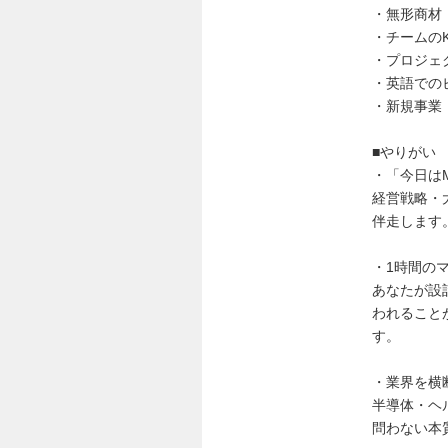
・無形商材
・チームの
・プロジェ
・英語での
・新規事業
■やりがい
・「今日は
経営戦略・
伴走します
・1時間の
あなたが設
われること
す。
・業界を横
半導体・ヘ
問わない本