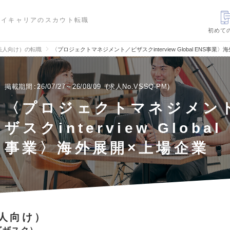
ハイキャリアのスカウト転職
初めて
法人向け）の転職
〈プロジェクトマネジメント／ビザスクinterview Global ENS事
掲載期間
26/07/27～26/08/09
求人No.VSSQ-PM
〈プロジェクトマネジメン
ザスクinterview Global
事業〉海外展開×上場企業
人向け）