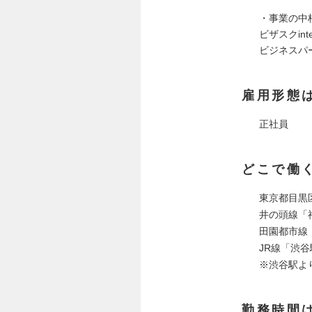
・事業の中
ビザスクin
ビジネスパ
雇用形態
正社員
どこで働
東京都目黒区
井の頭線「
田園都市線
JR線「渋谷
※渋谷駅よ
勤務時間