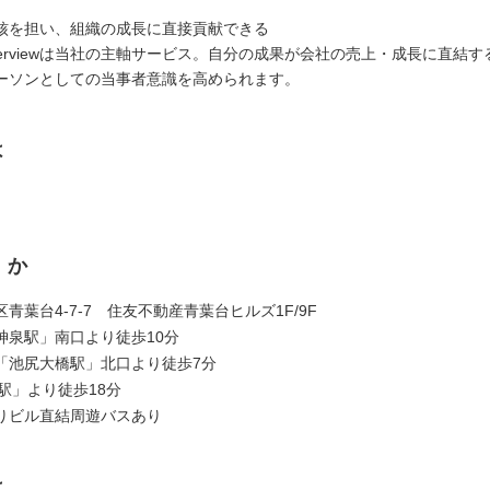
核を担い、組織の成長に直接貢献できる
terviewは当社の主軸サービス。自分の成果が会社の売上・成長に直結
ーソンとしての当事者意識を高められます。
は
くか
青葉台4-7-7 住友不動産青葉台ヒルズ1F/9F
神泉駅」南口より徒歩10分
「池尻大橋駅」北口より徒歩7分
駅」より徒歩18分
りビル直結周遊バスあり
は