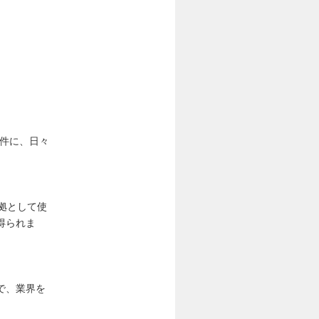
案件に、日々
拠として使
得られま
で、業界を