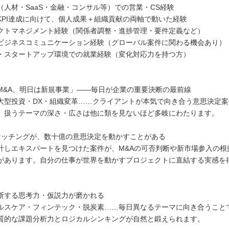
（人材・SaaS・金融・コンサル等）での営業・CS経験
KPI達成に向けて、個人成果＋組織貢献の両軸で動いた経験
クトマネジメント経験（関係者調整・進捗管理・要件定義など）
ビジネスコミュニケーション経験（グローバル案件に関わる機会あり）
・スタートアップ環境での就業経験（変化対応力を持つ方）
M&A、明日は新規事業」——毎日が企業の重要決断の最前線
大型投資・DX・組織変革……クライアントが本気で向き合う意思決定
。扱うテーマの深さ・広さは他に類を見ないほど多岐にわたります。
マッチングが、数十億の意思決定を動かすことがある
計しエキスパートを見つけた案件が、M&Aの可否判断や新市場参入の根
があります。自分の仕事が世界を動かすプロジェクトに直結する実感を
断する思考力・仮説力が磨かれる
ルスケア・フィンテック・脱炭素……毎日異なるテーマに向き合うこと
質的な課題分析力とロジカルシンキングが自然と鍛えられます。