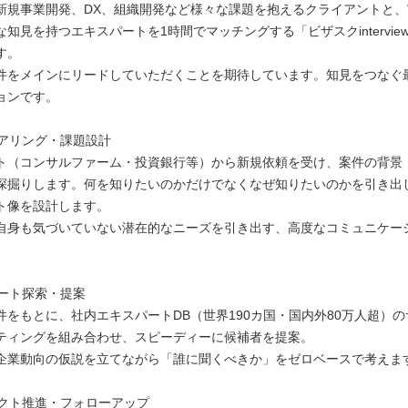
新規事業開発、DX、組織開発など様々な課題を抱えるクライアントと
知見を持つエキスパートを1時間でマッチングする「ビザスクintervie
す。
件をメインにリードしていただくことを期待しています。知見をつなぐ
ョンです。
ヒアリング・課題設計
ト（コンサルファーム・投資銀行等）から新規依頼を受け、案件の背景
深掘りします。何を知りたいのかだけでなくなぜ知りたいのかを引き出
ト像を設計します。
自身も気づいていない潜在的なニーズを引き出す、高度なコミュニケー
。
パート探索・提案
件をもとに、社内エキスパートDB（世界190カ国・国内外80万人超）
ティングを組み合わせ、スピーディーに候補者を提案。
企業動向の仮説を立てながら「誰に聞くべきか」をゼロベースで考えま
ェクト推進・フォローアップ