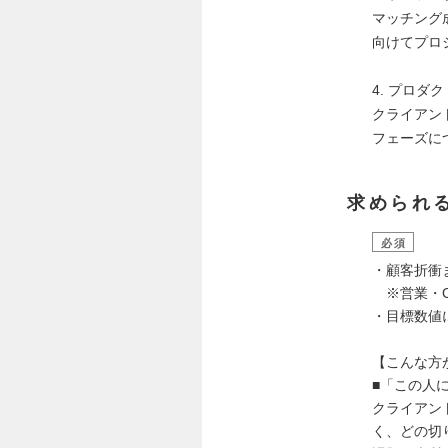
マッチング
向けてプロ
4. プロダ
クライアン
フェーズに
求められ
必須
・顧客折衝
※営業・C
・目標数値
【こんな方
■「この人
クライアン
く、どの切