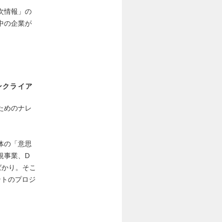
次情報」の
中の企業が
ンクライア
ためのナレ
体の「意思
規事業、D
ばかり。そこ
ントのプロジ