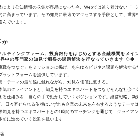
普及により公知情報の収集が容易になった今、Webでは辿り着けない「一
的に高まっています。その知見に最速でアクセスする手段として、世界
選んでいます。
事か
サルティングファーム、投資銀行をはじめとする金融機関をメイ
界中の専門家の知見で顧客の課題解決を行なっていきます ◇◆
挑戦をつなぐ」をミッションに掲げ、あらゆるビジネス課題を解決する
プラットフォームを提供しています。
業・テーマの最前線に触れながら、知見を価値に変える。
本気のクライアントと、知見を持つエキスパートをつなぐそんな社会全
える仕組みを、自らの手で動かしていくポジションです。経営戦略、新
革、日々寄せられる依頼はいずれも企業の未来を左右するようなテーマ
界知見を持つエキスパートとの1時間のマッチングを通じて、クライア
歩前に進めていく役割を担います
内容