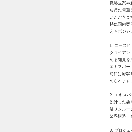
戦略立案や
ら得た貴重な
いただきま
特に国内案
えるポジシ
1. ニーズ
クライアン
める知見を
エキスパー
時には顧客
められます
2. エキス
設計した要
部リクルー
業界構造・
3. プロジ