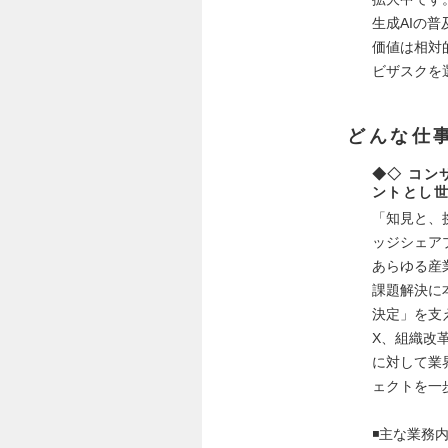
生成AIの
価値は相対
ビザスクを
どんな仕
◆◇ コン
ントとし世
「知見と、
ッジシェア
あらゆる産
課題解決に
決定」を支
X、組織改
に対して業
ェクトを一
◾️主な業務