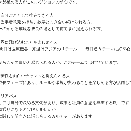
を見極める力がこのポジションの核心です。
を自分ごととして推進できる人
Iに当事者意識を持ち、数字と向き合い続けられる方。
ーのかかる環境を成長の場として前向きに捉えられる方。
業界に飛び込むことを楽しめる人
、明日は医療機器、来週はアジアのリテール——毎日違うテーマに好奇心
。
からこそ面白いと感じられる人が、このチームでは伸びています。
確実性を面白いチャンスと捉えられる人
成長フェーズにあり、ルールや環境が変わることを楽しめる方が活躍し
ャリアパス
リアは自分で決める文化があり、成果と社員の意思を尊重する風土です
望通りになるとは限りませんが、
に関して前向きに話し合えるカルチャーがあります