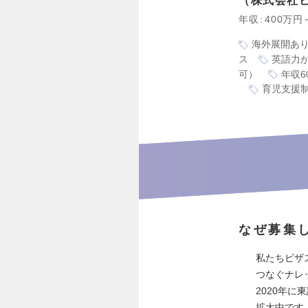
株式会社
年収
400万円
海外展開あ
ス
英語力
可）
年収6
育児支援
なぜ募集
私たちビザ
つなぐナレ
2020年に東
拡大中です