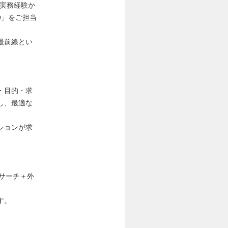
、実務経験か
w」をご担当
最前線とい
・目的・求
し、最適な
ションが求
のサーチ＋外
す。