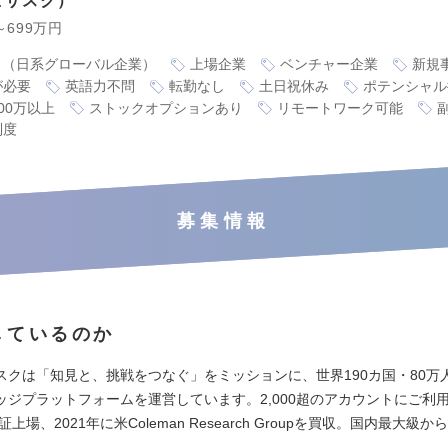
ビザスク
～699万円
り（日系グローバル企業）
上場企業
ベンチャー企業
新規
が必要
英語力不問
転勤なし
土日祝休み
ポテンシャル
00万以上
ストックオプションあり
リモートワーク可能
制度
募集情報
しているのか
スクは「知見と、挑戦をつなぐ」をミッションに、世界190カ国・80万
ッジプラットフォームを運営しています。2,000超のアカウントにご利
証上場、2021年に米Coleman Research Groupを買収。国内最大級
。