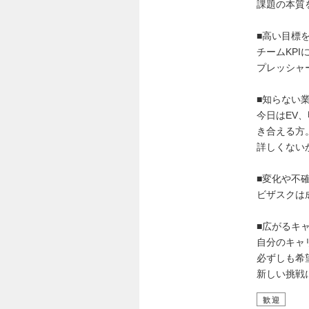
課題の本質
■高い目標
チームKP
プレッシャ
■知らない
今日はEV
き合える方
詳しくない
■変化や不
ビザスクは
■広がるキ
自分のキャ
必ずしも希
新しい挑戦
歓迎