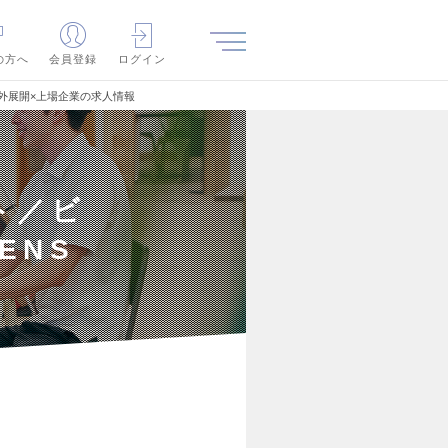
の方へ
会員登録
ログイン
業〉海外展開×上場企業の求人情報
ト／ビ
 ENS