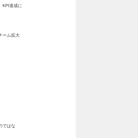
KPI達成に
チーム拡大
のではな