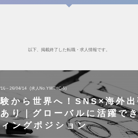
以下、掲載終了した転職・求人情報です。
/16～26/04/14
求人No.YMTHC-5
経験から世界へ！SNS×海外
社あり｜グローバルに活躍で
ティングポジション