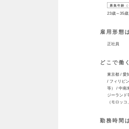
募集年齢（
23歳～3
雇用形態
正社員
どこで働
東京都 / 愛知
/ フィリピ
等） / 
ジーランド
（モロッコ、
勤務時間