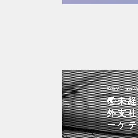
掲載期間
26/03
🌏未
外支
ーケ