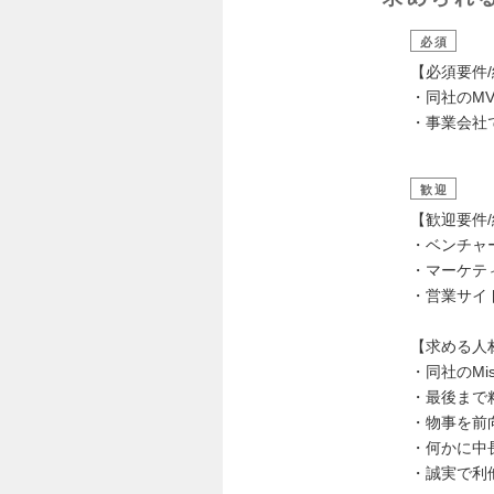
必須
【必須要件
・同社のMVV（
・事業会社
歓迎
【歓迎要件
・ベンチャ
・マーケテ
・営業サイ
【求める人
・同社のMiss
・最後まで
・物事を前
・何かに中
・誠実で利