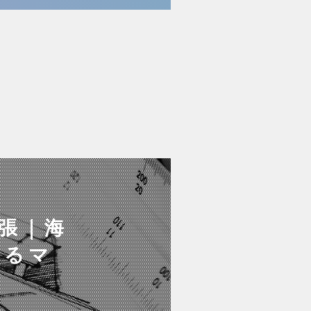
出張｜海
きるマ