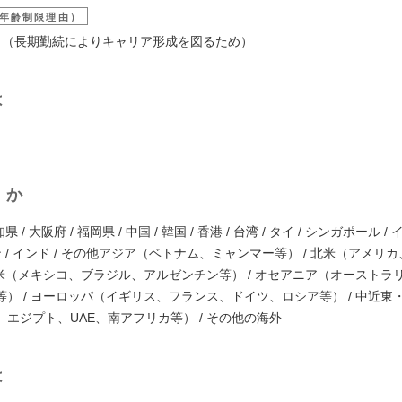
年齢制限理由）
5歳 （長期勤続によりキャリア形成を図るため）
は
くか
県 / 大阪府 / 福岡県 / 中国 / 韓国 / 香港 / 台湾 / タイ / シンガポール 
ン / インド / その他アジア（ベトナム、ミャンマー等） / 北米（アメリ
中南米（メキシコ、ブラジル、アルゼンチン等） / オセアニア（オーストラ
等） / ヨーロッパ（イギリス、フランス、ドイツ、ロシア等） / 中近東
エジプト、UAE、南アフリカ等） / その他の海外
は