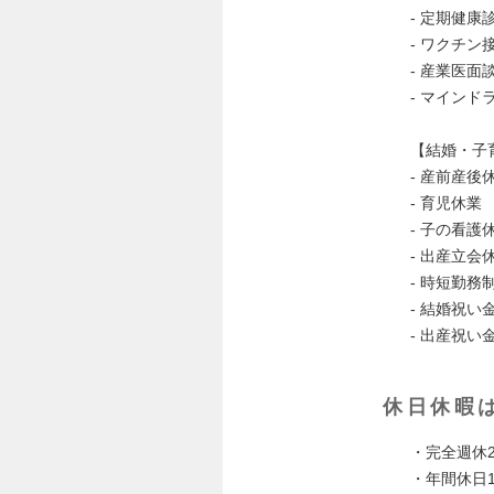
- 定期健康
- ワクチン
- 産業医面
- マイン
【結婚・子
- 産前産後
- 育児休業
- 子の看
- 出産立
- 時短勤
- 結婚祝い
- 出産祝い
休日休暇
・完全週休
・年間休日1