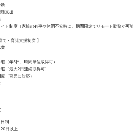
診断
接種支援
談
ドライト制度（家族の有事や体調不安時に、期間限定でリモート勤務が可
育て・育児支援制度 】
休業
護休暇（年5日、時間単位取得可）
会休暇（最大2日連続取得可）
務制度（育児に対応）
金
金
は
2日制
20日以上