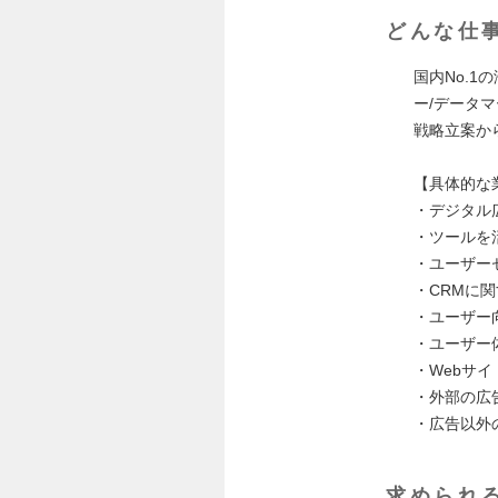
どんな仕
国内No.
ー/データ
戦略立案か
【具体的な
・デジタル
・ツールを
・ユーザー
・CRMに
・ユーザー
・ユーザー
・Webサイ
・外部の広
・広告以外
求められ