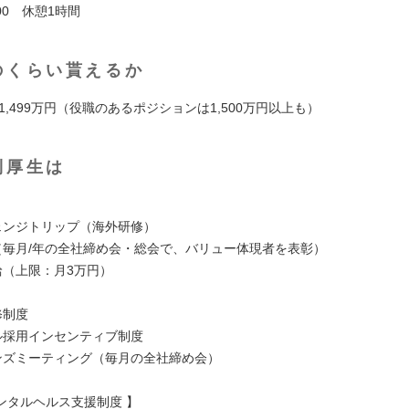
9:00 休憩1時間
のくらい貰えるか
～ 1,499万円（役職のあるポジションは1,500万円以上も）
利厚生は
】
チェンジトリップ（海外研修）
度（毎月/年の全社締め会・総会で、バリュー体現者を表彰）
給（上限：月3万円）
修制度
ラル採用インセンティブ制度
ハンズミーティング（毎月の全社締め会）
ンタルヘルス支援制度 】