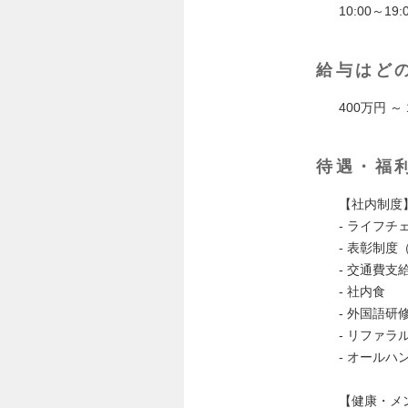
10:00～1
給与はど
400万円 
待遇・福
【社内制度
- ライフ
- 表彰制
- 交通費支
- 社内食
- 外国語研
- リファ
- オール
【健康・メ