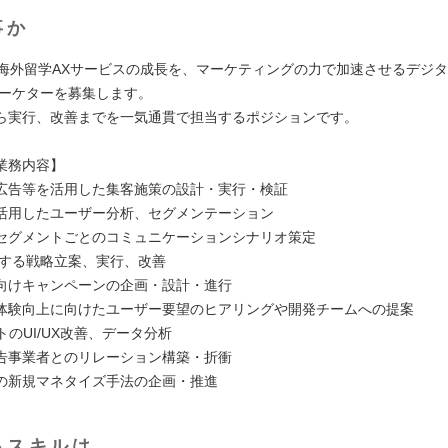
事か
1の海外留学AXサービスの成長を、マーケティングの力で加速させるデジ
マーケターを募集します。
ら実行、改善までを一気通貫で担当するポジションです。
業務内容】
広告等を活用した集客施策の設計・実行・検証
活用したユーザー分析、セグメンテーション
セグメントごとのコミュニケーションシナリオ策定
関する戦略立案、実行、改善
向けキャンペーンの企画・設計・進行
体験向上に向けたユーザー要望のヒアリングや開発チームへの提案
トのUI/UX改善、データ分析
告事業者とのリレーション構築・折衝
の新規マネタイズ手法の企画・推進
るスキルは