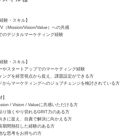
/経験・スキル】
Mission/Vision/Value）への共感
でのデジタルマーケティング経験
/経験・スキル】
ーやスタートアップでのマーケティング経験
ィングを経営視点から捉え、課題設定ができる方
ドからマーケティングへのジョブチェンジを検討されている方
材】
ion / Vision / Valueに共感いただける方
粘り強くやり切れるGRIT力のある方
向きに捉え、自責で解決に向かえる方
長期間熱狂した経験のある方
他な思考をお持ちの方