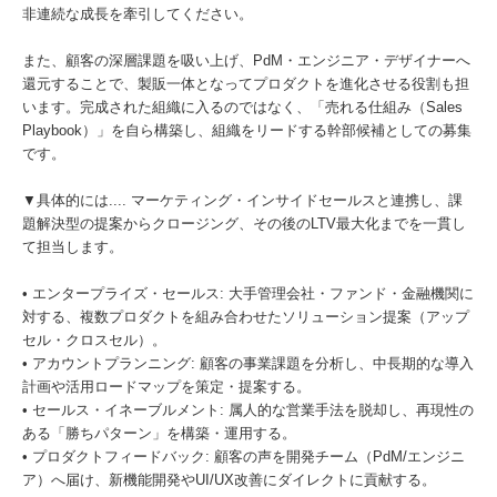
非連続な成長を牽引してください。
また、顧客の深層課題を吸い上げ、PdM・エンジニア・デザイナーへ
還元することで、製販一体となってプロダクトを進化させる役割も担
います。完成された組織に入るのではなく、「売れる仕組み（Sales
Playbook）」を自ら構築し、組織をリードする幹部候補としての募集
です。
▼具体的には.... マーケティング・インサイドセールスと連携し、課
題解決型の提案からクロージング、その後のLTV最大化までを一貫し
て担当します。
• エンタープライズ・セールス: 大手管理会社・ファンド・金融機関に
対する、複数プロダクトを組み合わせたソリューション提案（アップ
セル・クロスセル）。
• アカウントプランニング: 顧客の事業課題を分析し、中長期的な導入
計画や活用ロードマップを策定・提案する。
• セールス・イネーブルメント: 属人的な営業手法を脱却し、再現性の
ある「勝ちパターン」を構築・運用する。
• プロダクトフィードバック: 顧客の声を開発チーム（PdM/エンジニ
ア）へ届け、新機能開発やUI/UX改善にダイレクトに貢献する。