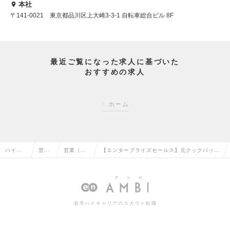
本社
〒141-0021 東京都品川区上大崎3-3-1 自転車総合ビル 8F
最近ご覧になった求人に基づいた
おすすめの求人
ホーム
ハイク
営業
営業（法
【エンタープライズセールス】元クックパッド
ラス求
系の
人向け）
副社長兼COOが率いる不動産テック企業/AI S
人TOP
転職
の転職
aaSの求人情報
若手ハイキャリアのスカウト転職