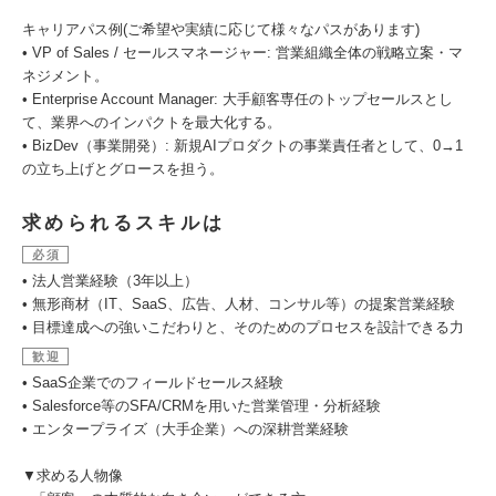
キャリアパス例(ご希望や実績に応じて様々なパスがあります)
• VP of Sales / セールスマネージャー: 営業組織全体の戦略立案・マ
ネジメント。
• Enterprise Account Manager: 大手顧客専任のトップセールスとし
て、業界へのインパクトを最大化する。
• BizDev（事業開発）: 新規AIプロダクトの事業責任者として、0→1
の立ち上げとグロースを担う。
求められるスキルは
必須
• 法人営業経験（3年以上）
• 無形商材（IT、SaaS、広告、人材、コンサル等）の提案営業経験
• 目標達成への強いこだわりと、そのためのプロセスを設計できる力
歓迎
• SaaS企業でのフィールドセールス経験
• Salesforce等のSFA/CRMを用いた営業管理・分析経験
• エンタープライズ（大手企業）への深耕営業経験
▼求める人物像