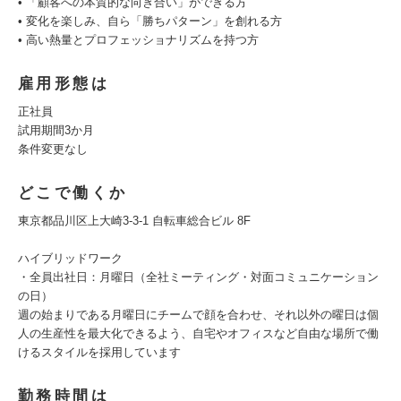
• 「顧客への本質的な向き合い」ができる方
• 変化を楽しみ、自ら「勝ちパターン」を創れる方
• 高い熱量とプロフェッショナリズムを持つ方
雇用形態は
正社員
試用期間3か月
条件変更なし
どこで働くか
東京都品川区上大崎3-3-1 自転車総合ビル 8F
ハイブリッドワーク
・全員出社日：月曜日（全社ミーティング・対面コミュニケーション
の日）
週の始まりである月曜日にチームで顔を合わせ、それ以外の曜日は個
人の生産性を最大化できるよう、自宅やオフィスなど自由な場所で働
けるスタイルを採用しています
勤務時間は