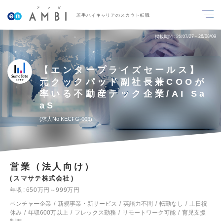
若手ハイキャリアのスカウト転職
掲載期間
26/07/27～26/08/09
【エンタープライズセールス】
元クックパッド副社長兼COOが
率いる不動産テック企業/AI Sa
aS
求人No.KECFG-003
営業（法人向け）
スマサテ株式会社
年収
650万円～999万円
ベンチャー企業
新規事業・新サービス
英語力不問
転勤なし
土日祝
休み
年収600万以上
フレックス勤務
リモートワーク可能
育児支援