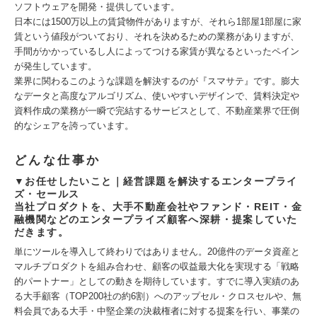
ソフトウェアを開発・提供しています。
日本には1500万以上の賃貸物件がありますが、それら1部屋1部屋に家
賃という値段がついており、それを決めるための業務がありますが、
手間がかかっているし人によってつける家賃が異なるといったペイン
が発生しています。
業界に関わるこのような課題を解決するのが『スマサテ』です。膨大
なデータと高度なアルゴリズム、使いやすいデザインで、賃料決定や
資料作成の業務が一瞬で完結するサービスとして、不動産業界で圧倒
的なシェアを誇っています。
どんな仕事か
▼お任せしたいこと｜経営課題を解決するエンタープライ
ズ・セールス
当社プロダクトを、大手不動産会社やファンド・REIT・金
融機関などのエンタープライズ顧客へ深耕・提案していた
だきます。
単にツールを導入して終わりではありません。20億件のデータ資産と
マルチプロダクトを組み合わせ、顧客の収益最大化を実現する「戦略
的パートナー」としての動きを期待しています。すでに導入実績のあ
る大手顧客（TOP200社の約6割）へのアップセル・クロスセルや、無
料会員である大手・中堅企業の決裁権者に対する提案を行い、事業の