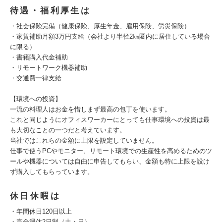
待遇・福利厚生は
・社会保険完備（健康保険、厚生年金、雇用保険、労災保険）
・家賃補助月額3万円支給（会社より半径2㎞圏内に居住している場合
に限る）
・書籍購入代金補助
・リモートワーク機器補助
・交通費一律支給
【環境への投資】
一流の料理人はお金を惜しまず最高の包丁を使います。
これと同じようにオフィスワーカーにとっても仕事環境への投資は最
も大切なことの一つだと考えています。
当社ではこれらの金額に上限を設定していません。
仕事で使うPCやモニター、リモート環境での生産性を高めるためのツ
ールや機器については自由に申告してもらい、金額も特に上限を設け
ず購入してもらっています。
休日休暇は
・年間休日120日以上
・完全週休2日制（土・日）