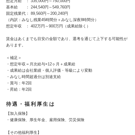
想定月給 ： 335,000円～750,000円
基本給 ： 244,540円～549,760円
固定残業代： 89,560円～200,240円
（内訳：みなし残業45時間分＋みなし深夜8時間分）
想定年収 ： 402万円～900万円（成果給除く）
賃金はあくまでも目安の金額であり、選考を通じて上下する可能性が
あります。
＜補足＞
・想定年収＝月次給与×12ヶ月＋成果給
・成果給は会社業績・個人評価・等級により変動
・みなし時間超過分は別途支給
・賞与：年2回
・昇給：年2回
待遇・福利厚生は
【加入保険】
・健康保険、厚生年金、雇用保険、労災保険
【その他福利厚生】