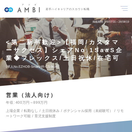
若手ハイキャリアのスカウト転職
掲載期間
26/07/31～26/08/19
<第二新卒歓迎>【福岡/カスタマ
ーサクセス】シェアNo.1SaaS企
業◆フレックス/土日祝休/在宅可
求人No.EZHOB-SmartHR-CS-fkok
営業（法人向け）
年収
400万円～899万円
上場企業
転勤なし
土日祝休み
ポテンシャル採用（未経験可）
リモ
ートワーク可能
育児支援制度