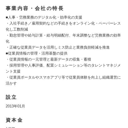
事業内容・会社の特長
■人事・労務業務のデジタル化・効率化の支援
・入社手続き／雇用契約などの手続きをオンライン化・ペーパーレス
化し工数削減
・勤怠管理や給与計算・給与明細配付、年末調整など労務業務の効率
化
・正確な従業員データを活用しミス防止と業務負担軽減を推進
■従業員情報の管理・活用基盤の提供
・従業員情報の一元管理と最新データの収集・蓄積
・採用管理や人事評価、配置シミュレーション等のタレントマネジメ
ント支援
・従業員ポータルやスマホアプリ等で従業員体験を向上し組織運営に
活かす
設立
2013年01月
資本金