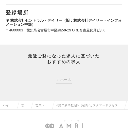
登録場所
株式会社セントラル・デイリー（旧：株式会社デイリー・インフォ
メーション中部）
〒4600003 愛知県名古屋市中区錦2-9-29 ORE名古屋伏見ビル8F
最近ご覧になった求人に基づいた
おすすめの求人
ホーム
ハイク
営業
営業（法
<第二新卒歓迎>【福岡/カスタマーサクセス】
ラス求
系の
人向け）
シェアNo.1SaaS企業◆フレックス/土日祝休/
人TOP
転職
の転職
在宅可の求人情報