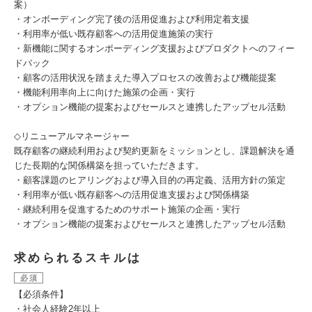
案）
・オンボーディング完了後の活用促進および利用定着支援
・利用率が低い既存顧客への活用促進施策の実行
・新機能に関するオンボーディング支援およびプロダクトへのフィー
ドバック
・顧客の活用状況を踏まえた導入プロセスの改善および機能提案
・機能利用率向上に向けた施策の企画・実行
・オプション機能の提案およびセールスと連携したアップセル活動
◇リニューアルマネージャー
既存顧客の継続利用および契約更新をミッションとし、課題解決を通
じた長期的な関係構築を担っていただきます。
・顧客課題のヒアリングおよび導入目的の再定義、活用方針の策定
・利用率が低い既存顧客への活用促進支援および関係構築
・継続利用を促進するためのサポート施策の企画・実行
・オプション機能の提案およびセールスと連携したアップセル活動
求められるスキルは
必須
【必須条件】
・社会人経験2年以上