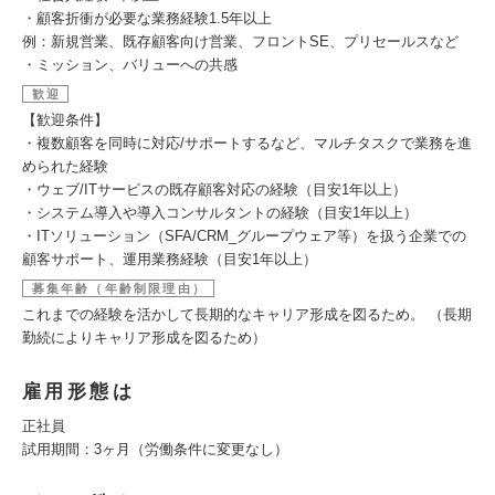
・顧客折衝が必要な業務経験1.5年以上
例：新規営業、既存顧客向け営業、フロントSE、プリセールスなど
・ミッション、バリューへの共感
歓迎
【歓迎条件】
・複数顧客を同時に対応/サポートするなど、マルチタスクで業務を進
められた経験
・ウェブ/ITサービスの既存顧客対応の経験（目安1年以上）
・システム導入や導入コンサルタントの経験（目安1年以上）
・ITソリューション（SFA/CRM_グループウェア等）を扱う企業での
顧客サポート、運用業務経験（目安1年以上）
募集年齢（年齢制限理由）
これまでの経験を活かして長期的なキャリア形成を図るため。 （長期
勤続によりキャリア形成を図るため）
雇用形態は
正社員
試用期間：3ヶ月（労働条件に変更なし）